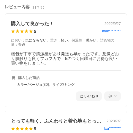
レビュー内容
（口コミ）
当店オススメの掛け布団カバー
日本製 綿100％
購入して良かった！
2022/9/27
無地
5
mak********
におい
：
気にならない
、
重さ
：
軽い
、
保温性
：
暖かい
、
詰め物の
量
：
普通
梱包が丁寧で清潔感があり発送も早かったです。想像どお
り肌触りも良くフカフカで、5のつく日曜日にお得な良い
買い物をしました。
購入した商品
カラー/ベージュ[30]、サイズ/キング
いいね
0
とっても軽く、ふんわりと着心地もとって…
2023/7/7
5
fxq********