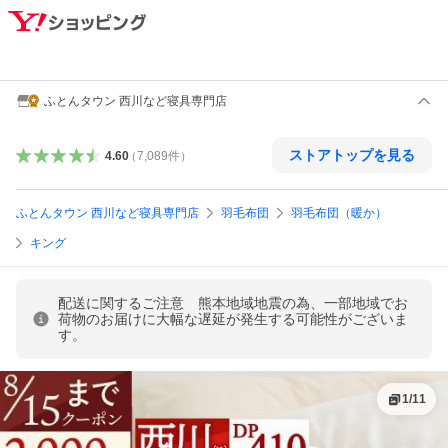
ふとんタウン 西川など寝具専門店
ストアトップを見る
4.60
（
7,089
件
）
ふとんタウン 西川など寝具専門店
羽毛布団
羽毛布団（暖か）
キング
配送に関するご注意 熊本地域地震の為、一部地域でお
荷物のお届けに大幅な遅延が発生する可能性がございま
す。
1
/
11