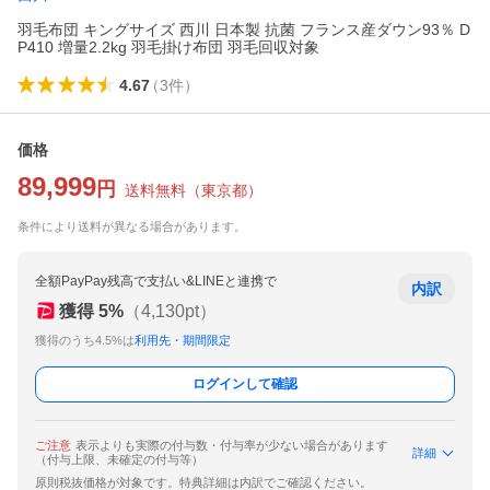
羽毛布団 キングサイズ 西川 日本製 抗菌 フランス産ダウン93％ D
P410 増量2.2kg 羽毛掛け布団 羽毛回収対象
4.67
（
3
件
）
価格
89,999
円
送料無料
（
東京都
）
条件により送料が異なる場合があります。
全額PayPay残高で支払い&LINEと連携で
内訳
獲得
5
%
（
4,130
pt）
獲得のうち4.5%は
利用先・期間限定
ログインして確認
ご注意
表示よりも実際の付与数・付与率が少ない場合があります
詳細
（付与上限、未確定の付与等）
原則税抜価格が対象です。特典詳細は内訳でご確認ください。