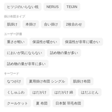
ヒツジのいらない枕
NERUS
TEIJIN
掛け布団タイプ
ダウンパワー410以上！優れた保温力
肌掛け
本掛け
合い掛け
2枚合わせ
ユーザー評価
抜群の保温力！DP410以上
ダウンパワーとは、羽毛1gあたりのふくらみを体積で
重さが軽い
保温性が暖かい
保温性が非常に暖かい
示した値。羽毛布団の暖かさはダウンパワーと詰めも
の量で決まるといっても過言ではありません。
においが気にならない
詰め物の量が多い
100g増量！詰め物量は2.2kg
詰め物の量が非常に多い
詰め物量2.2kg！100g増量
キーワード
きちんと検査されたダウンを2.2kg使用しています。キ
なつがけ
夏用掛け布団 シングル
肌掛け布団
ングサイズの標準的な詰めもの量は2.1kgですが、最近
ではダウンの高騰などに伴い、キングサイズで2.0kgで
くしゅふわ
はだがけ
はだがけ 綿
はだぶとん
の販売もございます。暖かさを損なう事がないよう、
こちらはしっかり増量の2.2kg詰めました！寒冷地・日
本家屋の一軒家・寒がりの方にとっては、この増量10
クールケット
夏 布団
日本製 羽毛布団
0gが強い味方！