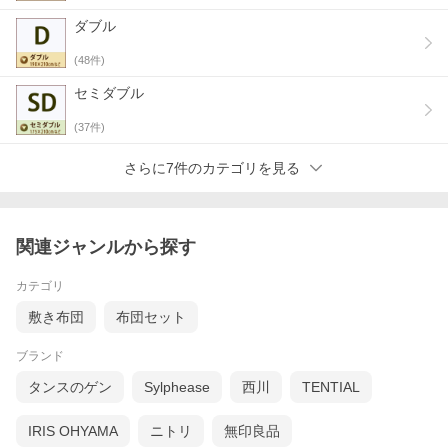
西川厳選 フランス産羽毛93％
ダブル
(
48
件)
良質なフランス産ダウン93％使用
広大で豊富な飼料に恵まれた自然環境で育った羽毛
セミダブル
は、ダウンボールも大きく、純度も高く優れた品質を
備えています。その中から厳選した羽毛は、かさ高
(
37
件)
性、保温性、圧縮回復性などに富んでいます。
さらに7件のカテゴリを見る
関連ジャンルから探す
カテゴリ
敷き布団
布団セット
ブランド
タンスのゲン
Sylphease
西川
TENTIAL
IRIS OHYAMA
ニトリ
無印良品