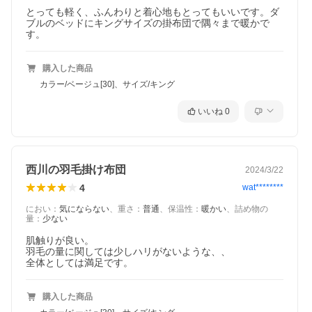
とっても軽く、ふんわりと着心地もとってもいいです。ダ
ブルのベッドにキングサイズの掛布団で隅々まで暖かで
す。
購入した商品
カラー/ベージュ[30]、サイズ/キング
いいね
0
西川の羽毛掛け布団
2024/3/22
4
wat********
におい
：
気にならない
、
重さ
：
普通
、
保温性
：
暖かい
、
詰め物の
量
：
少ない
肌触りが良い。

羽毛の量に関しては少しハリがないような、、

全体としては満足です。
購入した商品