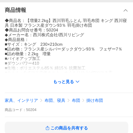
商品情報
◆商品名：【増量2.2kg】西川羽毛ふとん 羽毛布団 キング 西川寝
具 日本製 フランス産ダウン93％ 羽毛掛け布団
◆商品お問合せ番号：50204
◆メーカー名：西川株式会社/西川リビング
◆商品規格：
■サイズ：キング 230×210cm
■詰め物：フランス産シルバーダックダウン93％ フェザー7％
■詰め物量：2.2kg 増量
■バイオアップ加工
■ダウンパワー410
■生地：ポリエステル85％ 綿15％ 抗菌加工
■キルト：6×5マス立体キルト ぬくもり仕上げDX/マチ高
■J-TASシリアルNo付き
もっと見る
■製品重量：約3.5kg
■日本製
※2019年2月1日より西川産業(東京西川)・西川リビング・京都西
家具、インテリア
布団、寝具
布団
掛け布団
川が統合され『西川株式会社』になりました。
商品
コード：
50204
この商品を共有する