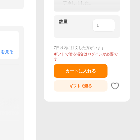
ポンプレゼント！
了承しました。
数量
7日以内に注文した方がいます
細を見る
ギフトで贈る場合はログインが必要で
す
カートに入れる
ギフトで
贈る