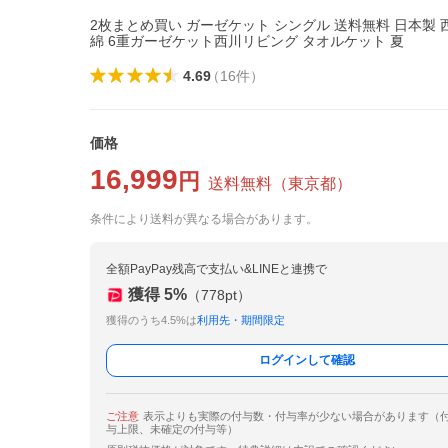
2枚まとめ買い ガーゼケット シングル 送料無料 日本製 
綿 6重ガーゼケット西川リビング タオルケット 夏
4.69
（
16
件
）
価格
16,999
円
送料無料
（
東京都
）
条件により送料が異なる場合があります。
全額PayPay残高で支払い&LINEと連携で
獲得
5
%
（
778
pt）
獲得のうち4.5%は
利用先・期間限定
ログインして確認
ご注意
表示よりも実際の付与数・付与率が少ない場合があります（
与上限、未確定の付与等）