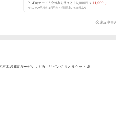
16,999
11,999
PayPayカード入会特典を使うと
円
円
うち2,000円相当は利用先・期間限定。他条件あり
違反申告
三河木綿 6重ガーゼケット西川リビング タオルケット 夏