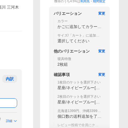
獲得のうち4.5%は
利用先・期間限定
西川 三河木
バリエーション
変更
カラー
かごに追加してカラーを
選択下さい
サイズ/「カート」に追加し
てカラーを選択下さい
選択してください
他の
バリエーション
変更
寝具特徴
2枚組
確認事項
変更
内訳
1枚目のケットを選択下さい
星座/ネイビーブルー[26
0]
2枚目のケットを選択下さい
星座/ネイビーブルー[26
0]
北海道1399円、沖縄3399円
別途送料が掛かります。
個口数の送料追加を了承
付
しました
詳細
レビュー投稿で全員にクー