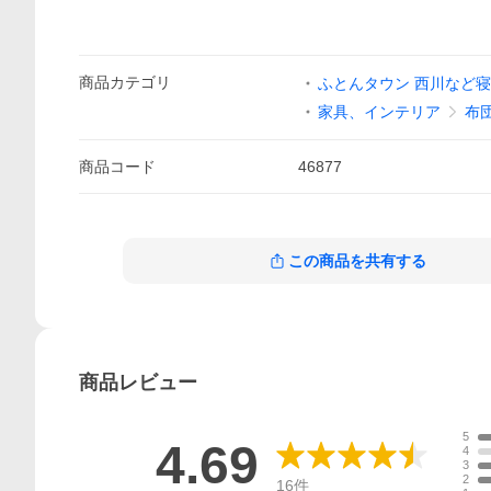
商品
カテゴリ
ふとんタウン 西川など
家具、インテリア
布
商品
コード
46877
この商品を共有する
商品
レビュー
5
4.69
4
3
2
16
件