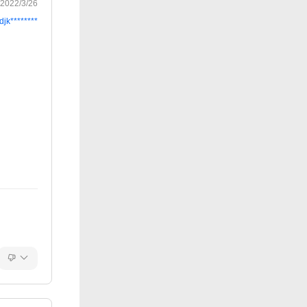
2022/3/26
djk********