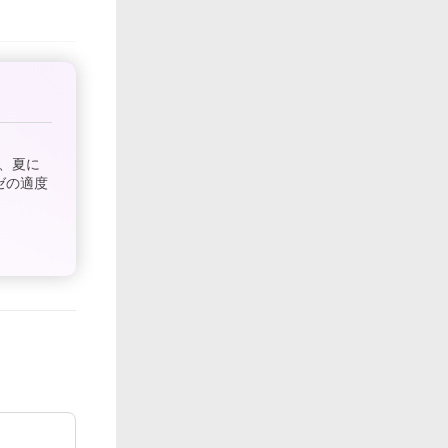
、夏に
ゼの適度