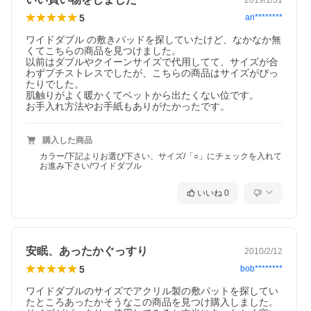
5
ari********
ワイドダブル の敷きパッドを探していたけど、なかなか無
くてこちらの商品を見つけました。

以前はダブルやクイーンサイズで代用してて、サイズが合
わずプチストレスでしたが、こちらの商品はサイズがぴっ
たりでした。

肌触りがよく暖かくてベットから出たくない位です。

お手入れ方法やお手紙もありがたかったです。
購入した商品
カラー/下記よりお選び下さい、サイズ/「○」にチェックを入れて
お進み下さい/ワイドダブル
いいね
0
安眠、あったかぐっすり
2010/2/12
5
bob********
ワイドダブルのサイズでアクリル製の敷パットを探してい
たところあったかそうなこの商品を見つけ購入しました。
