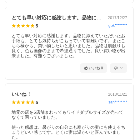
◆シングルサイズはコチラ！
とても早い対応に感謝します。品物に添え…
2017/12/27
5
gok********
とても早い対応に感謝します。品物に添えていただいたお
手紙も、とても気持ちがこもっていて有難いです。またこ
ちら様から、買い物したいと思いました。品物は肌触りも
良く、色も画像のままで希望通りでした。良い買い物が出
来ました。有難うございました。
いいね
0
いいね！
2013/11/21
5
san********
地元の店を5店舗まわってもワイドダブルサイズが売って
なくて困っていました。

使った感想は、暑がりの自分にも寒がりの妻にも使えるち
ょうどいい感じです。とくに妻は温かいと喜んでいまし
た。
