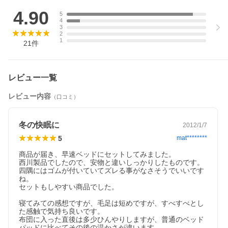
4.90
5
4
3
2
1
21
件
レビュー一覧
レビュー内容
（口コミ）
冬の快眠に
2012/1/7
5
mat********
商品が届き、早速ベッドにセットしてみました。

この商品のサイズ展開
西川製品でしたので、安物と違いしっかりしたものです。

四隅にはゴムが付いていてズレる事がなさそうでいいです
ジュニア
セミシングル
シングル
ね。

90×180cm
80×200cm
100×205cm
セットもしやすい商品でした。

セミダブル
ダブル
ワイドダブル
寝てみての感想ですが、毛足は短めですが、すべすべとし
120×205cm
140×205cm
155×205cm
た感触で気持ち良いです。

クイーン
キング
布団に入った直後は多少ひんやりしますが、普通のベッド
160×205cm
180×205cm
パッドに比べてその後の温かさが違います。
