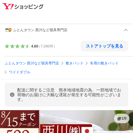
ふとんタウン 西川など寝具専門店
ストアトップを見る
4.60
（
7,090
件
）
ふとんタウン 西川など寝具専門店
敷きパッド
冬用の敷きパッド
ワイドダブル
配送に関するご注意 熊本地域地震の為、一部地域でお
荷物のお届けに大幅な遅延が発生する可能性がございま
す。
1
/
9