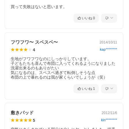
買って失敗はないと思います。
いいね
0
フワフワ〜 スベスベ〜
2014/10/11
4
kap********
生地がフワフワなのにしっかりしています。

子どもたちも喜んで布団に入ってくれるようになりました

洗濯出来るのもありがたい

気になるのは、スベスベ過ぎて転倒しそうな点

布団の上で暴れるのは我が家くらいでしょうが（笑）
いいね
1
敷きパッド
2012/11/6
5
kin********