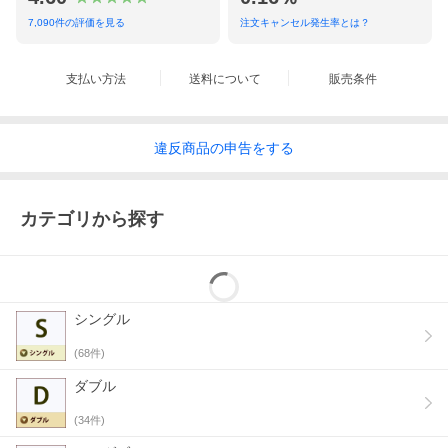
7,090
件の評価を見る
注文キャンセル発生率とは？
支払い方法
送料について
販売条件
違反
商品の
申告をする
カテゴリから探す
シングル
(
68
件)
ダブル
(
34
件)