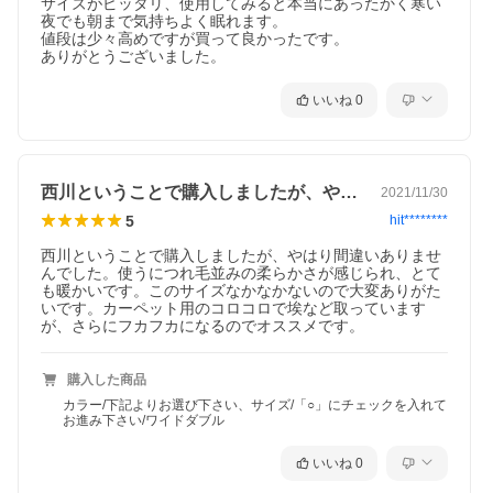
サイズがピッタリ、使用してみると本当にあったかく寒い
夜でも朝まで気持ちよく眠れます。

値段は少々高めですが買って良かったです。

ありがとうございました。
いいね
0
西川ということで購入しましたが、やはり…
2021/11/30
5
hit********
西川ということで購入しましたが、やはり間違いありませ
んでした。使うにつれ毛並みの柔らかさが感じられ、とて
も暖かいです。このサイズなかなかないので大変ありがた
いです。カーペット用のコロコロで埃など取っています
が、さらにフカフカになるのでオススメです。
購入した商品
カラー/下記よりお選び下さい、サイズ/「○」にチェックを入れて
お進み下さい/ワイドダブル
いいね
0