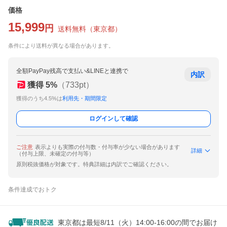
価格
15,999
円
送料無料
（
東京都
）
条件により送料が異なる場合があります。
全額PayPay残高で支払い&LINEと連携で
内訳
獲得
5
%
（
733
pt）
獲得のうち4.5%は
利用先・期間限定
ログインして確認
ご注意
表示よりも実際の付与数・付与率が少ない場合があります
詳細
（付与上限、未確定の付与等）
原則税抜価格が対象です。特典詳細は内訳でご確認ください。
条件達成でおトク
東京都は最短8/11（火）14:00-16:00の間でお届け