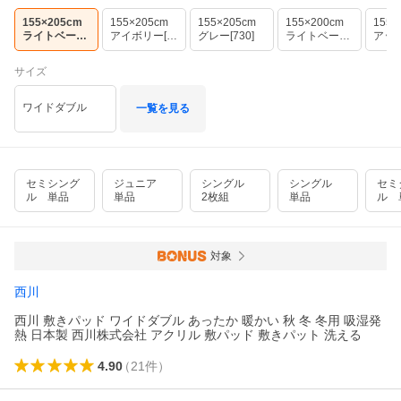
155×205cm
155×205cm
155×205cm
155×200cm
155×
ライトベージ
アイボリー[7
グレー[730]
ライトベージ
アッ
ュ[300]
20]
ュ[300]
ウン[3
サイズ
ワイドダブル
一覧を見る
セミシング
ジュニア
シングル
シングル
セミ
ル 単品
単品
2枚組
単品
ル 
対象
西川
西川 敷きパッド ワイドダブル あったか 暖かい 秋 冬 冬用 吸湿発
熱 日本製 西川株式会社 アクリル 敷パッド 敷きパット 洗える
4.90
（
21
件
）