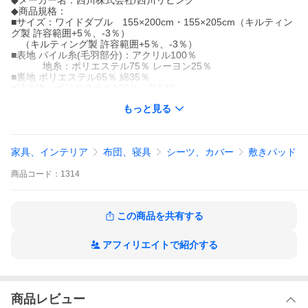
◆メーカー名：西川株式会社/西川リビング
◆商品規格：
■サイズ：ワイドダブル 155×200cm・155×205cm（キルティン
グ製 許容範囲+5％、-3％）
（キルティング製 許容範囲+5％、-3％）
■表地 パイル糸(毛羽部分)：アクリル100％
地糸：ポリエステル75％ レーヨン25％
■裏地 ポリエステル65％ 綿35％
■詰め物：ポリエステル100％ 約540g
■加工：制電加工
もっと見る
■四隅ゴム付き
■取り扱い：ウォッシャブル
■製品重量：約3.0kg
■日本製
家具、インテリア
布団、寝具
シーツ、カバー
敷きパッド
※サイズによって若干色が異なります。予めご了承下さいませ。
商品
コード：
1314
この商品を共有する
アフィリエイトで紹介する
商品レビュー