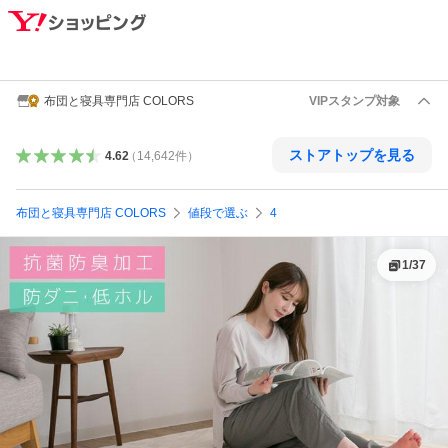
布団と寝具専門店 COLORS
VIPスタンプ対象
ストアトップを見る
4.62
（
14,642
件
）
布団と寝具専門店 COLORS
値段で選ぶ
4
1
/
37