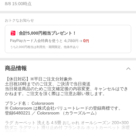
8/8 15:00
時点
おトクなお知らせ
合計5,000円相当プレゼント！
4,780
0
PayPayカード入会特典を使うと
円
円
うち2,000円相当は利用先・期間限定。他条件あり
商品情報
【休日対応】※平日ご注文分対象外
土日祝10時までのご注文、ご決済で当日発送
当日発送商品のためご注文確定後の内容変更、キャンセルはでき
かねます。ご注文を頂く際はご注意お願い致します。
ブランド名： Colorsroom
※ Colorsroom は株式会社バリュートレードの登録商標です。
登録6480221 ／ Colorsroom （カラーズルーム）
ラグ カーペット 洗える 4.5畳 おしゃれ オールシーズン 200×300
防ダニ ラグマット 滑り止め付 フランネル ホットカーペット 床暖
房対応 北欧