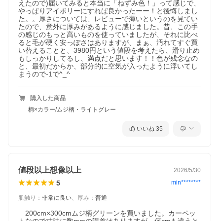
えたので)届いてみると本当に「ねずみ色！」って感じで、
やっぱりアイボリーにすれば良かったーー！と後悔しまし
た。。厚さについては、レビューで薄いというのを見てい
たので、意外に厚みがあるように感じました。昔、この手
の感じのもっと高いものを使っていましたが、それに比べ
ると毛が硬く安っぽさはありますが、まぁ、汚れてすぐ買
い替えることと、3980円という値段を考えたら、滑り止め
もしっかりしてるし、満点だと思います！！色が残念なの
と、最初だからか、部分的に空気が入ったように浮いてし
まうので-1で^_^
購入した商品
柄×カラー/ムジ柄・ライトグレー
いいね
35
値段以上想像以上
2026/5/30
5
min********
肌触り
：
非常に良い
、
厚み
：
普通
　200cm×300cmムジ柄グリーンを買いました。カーペッ