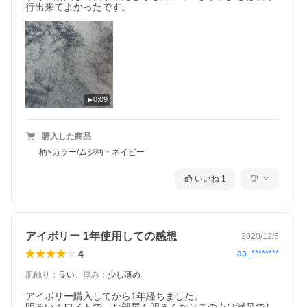
行出来てよかったです。
0:09
購入した商品
柄×カラー/ムジ柄・ネイビー
いいね
1
アイボリー 1年使用しての感想
2020/12/5
4
aa_********
肌触り
：
良い
、
厚み
：
少し薄め
アイボリー購入してから1年経ちました。
