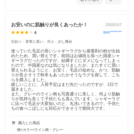
お安いのに肌触りが良くあったか！
2020/11/7
4
bon********
肌触り
：
非常に良い
、
厚み
：
少し厚め
使っていた毛足の長いシャギーラグから接着剤の粉が出始
めたため、買い替えです。前回はお値段も張った国産シャ
ギーラグだったのですが、結構すぐにダメになってしまっ
たので、中国産なのは気になりましたが、またすぐに買い
替えられるようにと、お安く、毛足の短めな、かつ、肌触
りが良さそうで秋冬もあったかそうなラグを探して、こち
らを購入しました。

嬉しいことに、入荷予定はまだ先だったのですが、2日で
届きました。

また、グレーのライン柄も写真通りに美しく、何より肌触
りが気持ち良くて子供たちも喜んでいます。シャギーラグ
に比べて毛足が大変短いのと、丸洗いできるので、子供た
ちの食べこぼしにも対応ができそうで期待大です。
購入した商品
柄×カラー/ライン柄・グレー