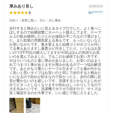
厚みあり良し
2026/1/19
5
fpv********
肌触り
：
非常に良い
、
厚み
：
少し厚め
歩行すると柄みたいに見えるタイプのでした。よく食べこ
ぼしするので結構頻繁にカーペット購入してます。テーブ
ル上の飲み物倒したりとかお値段が手ごろなので選びまし
た。また部屋の雰囲気変える為もです。もったいないなと
か思いながらです。敷き変えると結構ゴミやホコリが付い
てる事もありますし最悪カビ付きしてたり。いつもはお安
いので3千円位の購入してますが今回はほんの気持ちお高
いのを選んでみました。でもこのお値段でお安い方です。
やはりいつものと違い厚みがありました。お安いのはまく
れてつまづく事がありますが厚みがあるので一つ悩み解消
です。あとかなり重たいテーブル引きずっても傷が付かな
く良いと思いタイプはお安いのと同じで歩行すると柄みた
いになるので此れが好きなので良かったと。歩行の際に足
音が響かないのも嬉しいです。洗濯するとかなりよじれが
出てピタっとしなくなりますが此れはしっかりしてるので
大丈夫みたいです。洗濯機でガラガラ回すので。サイズは
良く確認するのが大事です。いい感じで気に入りました。