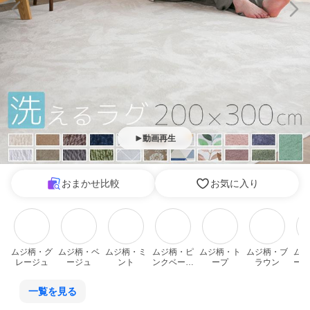
動画再生
おまかせ比較
お気に入り
ムジ柄・グ
ムジ柄・ベ
ムジ柄・ミ
ムジ柄・ピ
ムジ柄・ト
ムジ柄・ブ
ムジ
レージュ
ージュ
ント
ンクベージ
ープ
ラウン
ーク
ュ
一覧を見る