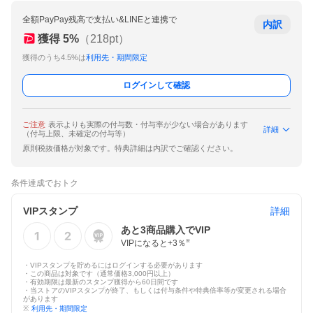
全額PayPay残高で支払い&LINEと連携で
内訳
獲得
5
%
（
218
pt）
獲得のうち4.5%は
利用先・期間限定
ログインして確認
ご注意
表示よりも実際の付与数・付与率が少ない場合があります
詳細
（付与上限、未確定の付与等）
原則税抜価格が対象です。特典詳細は内訳でご確認ください。
条件達成でおトク
VIPスタンプ
詳細
あと
3
商品購入でVIP
VIPになると+
3
％
※
・VIPスタンプを貯めるにはログインする必要があります
・この商品は対象です（通常価格3,000円以上）
・有効期限は最新のスタンプ獲得から60日間です
・当ストアのVIPスタンプが終了、もしくは付与条件や特典倍率等が変更される場合
があります
※
利用先・期間限定