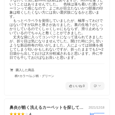
トなので寸法に数mmの誤差はありますが、何cmも違うと
いうことはありませんでした。　色味は落ち着いた濃いグ
ーリンって感じなので、よごれが目立たないかつ部屋の印
象は暗くしたくない方には良い選択肢になるかと思いま
す。

　もっとペラペラを覚悟していましたが、極厚ってわけで
はないですが以外と厚さがありました。裏の生地？がしっ
かりしているのでくしゃくしゃにもならず、滑り止めもつ
いているのでちゃんと敷くことができました。

　丈夫な袋に入ってコンパクトになって送られてきました
が、折り目は気になりませんでした。開けた時に少し甘い
ような新品特有の匂いがしました。人によっては頭痛を感
じてしまう匂いかもしれないですが、折ったままでも1〜2
日袋から出しておけば大分軽減されると思います。外に半
日でも干しておけばなお良いと思います。
購入した商品
柄×カラー/ムジ柄・グリーン
いいね
0
鼻炎が酷く洗えるカーペットを探していた…
2021/12/18
4
kor********