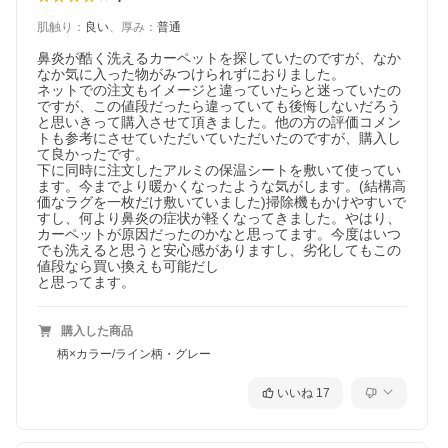
肌触り
：
良い
、
厚み
：
普通
鼻炎が酷く洗えるカーペットを探していたのですが、なか
なか気に入った物がみつけられずにおりました。

ネットでの注文もイメージと違っていたらと迷っていたの
ですが、この値段だったら違っていても後悔しないだろう
と思いきって購入させて頂きました。他の方の評価コメン
トも参考にさせていただいていただいたのですが、購入し
て良かったです。

下に同時に注文したアルミの保温シートを敷いて使ってい
ます。今までより暖かくなったような気がします。(結構高
価なラグを一枚だけ敷いていました)掃除機もかけやすいで
すし、何より鼻炎の症状が軽くなってきました。やはり、
カーペットが原因だったのかなと思ってます。今度はいつ
でも洗えると思うと安心感がありますし、劣化してもこの
値段なら買い換えも可能だし

と思ってます。
購入した商品
柄×カラー/ライン柄・グレー
いいね
17