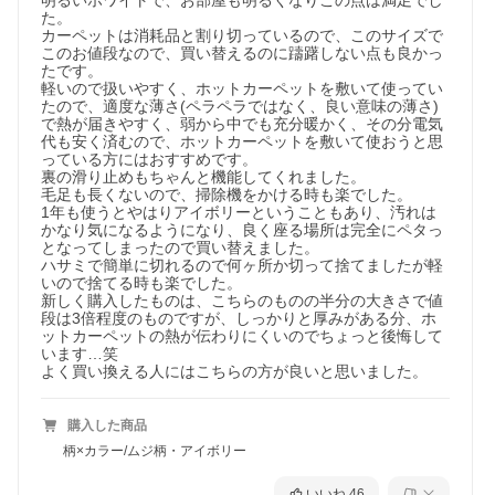
明るいホワイトで、お部屋も明るくなりこの点は満足でし
た。

カーペットは消耗品と割り切っているので、このサイズで
このお値段なので、買い替えるのに躊躇しない点も良かっ
たです。

軽いので扱いやすく、ホットカーペットを敷いて使ってい
たので、適度な薄さ(ペラペラではなく、良い意味の薄さ)
で熱が届きやすく、弱から中でも充分暖かく、その分電気
代も安く済むので、ホットカーペットを敷いて使おうと思
っている方にはおすすめです。

裏の滑り止めもちゃんと機能してくれました。

毛足も長くないので、掃除機をかける時も楽でした。

1年も使うとやはりアイボリーということもあり、汚れは
かなり気になるようになり、良く座る場所は完全にペタっ
となってしまったので買い替えました。

ハサミで簡単に切れるので何ヶ所か切って捨てましたが軽
いので捨てる時も楽でした。

新しく購入したものは、こちらのものの半分の大きさで値
段は3倍程度のものですが、しっかりと厚みがある分、ホ
ットカーペットの熱が伝わりにくいのでちょっと後悔して
います…笑

よく買い換える人にはこちらの方が良いと思いました。
購入した商品
柄×カラー/ムジ柄・アイボリー
いいね
46