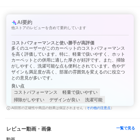
AI要約
他ストアのレビューを含めて要約しています
コストパフォーマンスと使い勝手が高評価
多くのユーザーがこのカーペットのコストパフォーマンス
を高く評価しています。特に、軽量で扱いやすく、ホット
カーペットとの併用に適した厚さが好評です。また、掃除
がしやすく、洗濯可能な点も便利とされています。色やデ
ザインも満足度が高く、部屋の雰囲気を変えるのに役立つ
との意見が多いです。
良い点
コストパフォーマンス
軽量で扱いやすい
短毛フランネルで掃除も楽々清潔快
ひんやり×ワッフルで心地よい敷きパ
適ラグ
ッド
掃除がしやすい
デザインが良い
洗濯可能
その他の注意点
AI回答の正確性や商品の効果は保証されません（
）
一覧で見る
レビュー動画・画像
動画