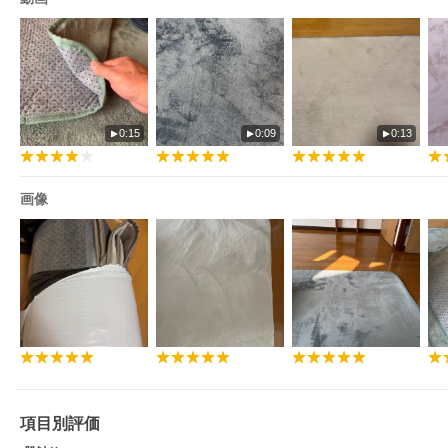
すぐに使える布団セ
洗える肌掛け布団
床付低減3つ折りマッ
ット
トレス
0:15
0:09
0:13
画像
項目別評価