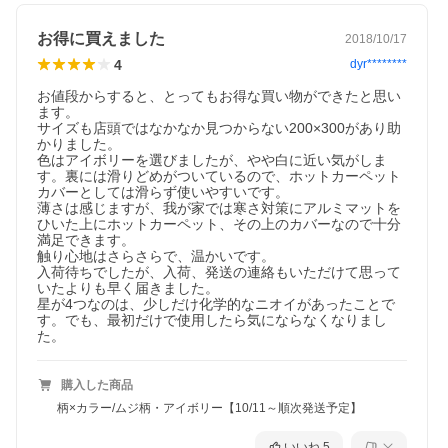
お得に買えました
2018/10/17
4
dyr********
お値段からすると、とってもお得な買い物ができたと思い
ます。

サイズも店頭ではなかなか見つからない200×300があり助
かりました。

色はアイボリーを選びましたが、やや白に近い気がしま
す。裏には滑りどめがついているので、ホットカーペット
カバーとしては滑らず使いやすいです。

薄さは感じますが、我が家では寒さ対策にアルミマットを
ひいた上にホットカーペット、その上のカバーなので十分
満足できます。

触り心地はさらさらで、温かいです。

入荷待ちでしたが、入荷、発送の連絡もいただけて思って
いたよりも早く届きました。

星が4つなのは、少しだけ化学的なニオイがあったことで
す。でも、最初だけで使用したら気にならなくなりまし
た。
購入した商品
柄×カラー/ムジ柄・アイボリー【10/11～順次発送予定】
いいね
5