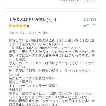
上を見ればキリが無い(⁠◔⁠‿⁠◔⁠)
2023/12/8
5
gor********
肌触り
：
良い
、
厚み
：
少し薄め
賃貸している部屋は冬の冷込み（床）が酷い為に床面に合
うサイズを探している時に発見(⁠≧⁠▽⁠≦⁠)

この価格で200✕300cmはバーゲンプライス！？

正直、「安かろう悪かろう」なのかな〜って思ったが１年
使い捨てになっても購入価格を考えればアリって事でポチ
ッっと注文。

敢えてカーペットカラーは汚れが目立ちそうな「アイボリ
ー」(⁠≧⁠▽⁠≦⁠)

佐川急便にて到着した荷物の初見は「やっちまったな～」
(⁠ب⁠_⁠ب⁠)

余にもコンパクトな状態＆軽い…

開封して満足◎

まず、カーペットカラーが綺麗！

手触り◎

厚さ△　他の方もレビューに書いていたが下にホットカー
ペットをinして使うのにはナイスな厚みだと思います。

近年の騒音防止の為にもカーペットを使用する方も多いが
騒音防止にはならないと思います。
