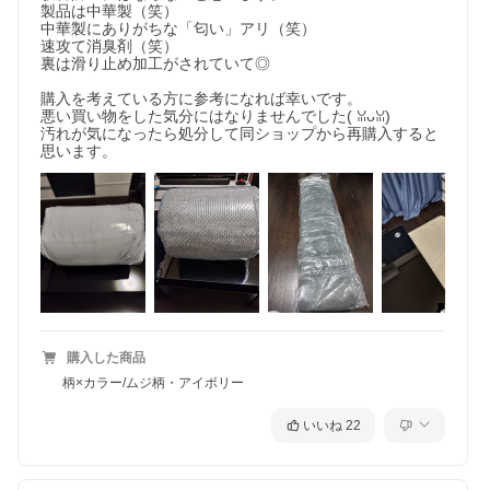
製品は中華製（笑）

中華製にありがちな「匂い」アリ（笑）

速攻て消臭剤（笑）

裏は滑り止め加工がされていて◎

購入を考えている方に参考になれば幸いです。

悪い買い物をした気分にはなりませんでした(⁠ ⁠ꈍ⁠ᴗ⁠ꈍ⁠)

汚れが気になったら処分して同ショップから再購入すると
思います。
購入した商品
柄×カラー/ムジ柄・アイボリー
いいね
22