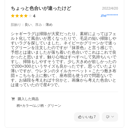
ちょっと色合いが違ったけど
2022/4/20
4
zhe********
肌触り
：
良い
、
厚み
：
薄め
シャギーラグは掃除が大変だったり、素材によってはフェ
ルト化して風合いが悪くなったりで、毛足の短い掃除しや
すいラグを探していました。ネイビーかグリーンかで迷っ
てグリーンを注文したのですが『抹茶色』と言う感じで、
予想とは違いましたが落ち着いた色合いでこれはこれで良
かったと思います。触り心地はすべすべして気持ちいいで
すし、掃除もしやすそうです。少し大きめが欲しかったの
で200×300というサイズも良かったです。思っていたより
薄いですが、ウレタンのタイルカーペット＋こたつ敷き布
団＋こちらを上に敷いて、座布団も使うので問題ないで
す。お値段を考えれば十分かと。画像から考えた色合いと
は違っていたので星4つで。
購入した商品
柄×カラー/ムジ柄・グリーン
いいね
7