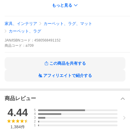
もっと見る
◎商品サイズ・組成について （ラグ）
◆寸法 約200ｘ300cm
家具、インテリア
カーペット、ラグ、マット
◆起毛の高さ：約4mm
◆ウレタン厚：約5mm
カーペット、ラグ
◆表地：ポリエステル100％
◆中素材：ウレタンフォーム
JAN/ISBNコード：
4580568491152
◆裏地：不織布（ポリエステル100％）
商品
コード：
a709
◆製造国 ：中国
◎ PayPayポイント の ポイント利用 にオススメ
この商品を共有する
ポイント利用 爆買
アフィリエイトで紹介する
商品レビュー
4.44
5
4
3
2
1
1,384
件