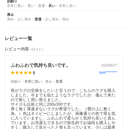
肌触り
非常に悪い
・
悪い
・
普通
・
良い
・
非常に良い
厚み
薄め
・
少し薄め
・
普通
・
少し厚め
・
厚め
レビュー一覧
レビュー内容
（口コミ）
ふわふわで気持ち良いです。
2026/6/27
5
kym********
肌触り
：
非常に良い
、
厚み
：
普通
母がラグの交換をしたいと言うので、こちらのラグを購入
しました。今までも似たようなラグでしたが、傷んで来た
ので新しく買い替えました。

サイズも以前と同じ200x300です。

厚く無く薄過ぎないラグが希望でした。（畳の上に敷く
為。）色はネイビーにしましたが、画像通りの色で母も気
に入っていますし、ふわふわで柔らかく気持ち良いと喜ん
でいます。お洗濯もできるので衛生的でお値段も購入しや
すく、購入して良かったと母も言っています。少しは親孝