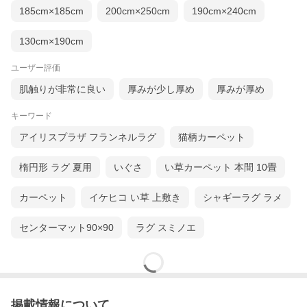
185cm×185cm
200cm×250cm
190cm×240cm
130cm×190cm
ユーザー評価
肌触りが非常に良い
厚みが少し厚め
厚みが厚め
キーワード
アイリスプラザ フランネルラグ
猫柄カーペット
楕円形 ラグ 夏用
いぐさ
い草カーペット 本間 10畳
カーペット
イケヒコ い草 上敷き
シャギーラグ ラメ
センターマット90×90
ラグ スミノエ
掲載情報について