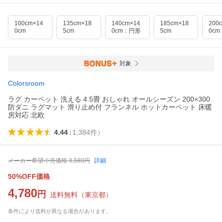
100cm×14
135cm×18
140cm×14
185cm×18
200
0cm
5cm
0cm：円形
5cm
0c
対象
Colorsroom
ラグ カーペット 洗える 4.5畳 おしゃれ オールシーズン 200×300
防ダニ ラグマット 滑り止め付 フランネル ホットカーペット 床暖
房対応 北欧
4.44
（
1,384
件
）
メーカー希望小売価格
9,580
円
詳細
50%OFF価格
4,780
円
送料無料
（
東京都
）
条件により送料が異なる場合があります。