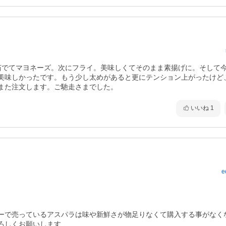
茹でてマヨネーズ。次にフライ。美味しくてそのまま素揚げに。そして
美味しかったです。もう少し太めがあると更にテンション上がったけど
また注文します。ご馳走さまでした。
いいね
1
e
ーで売っているアスパラは味や新鮮さが物足りなくて購入する事がなく
ろしくお願いします