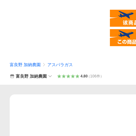
富良野 加納農園
アスパラガス
富良野 加納農園
4.80
（
106
件
）