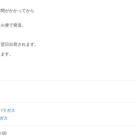
時間がかかってから
ール便で発送。
し翌日出荷されます。
ります。
パラガス
ガス
0:00