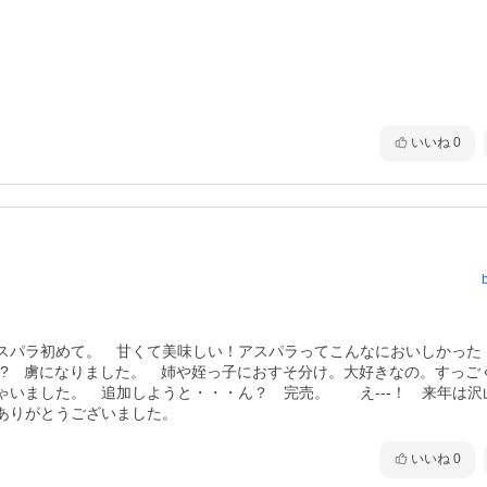
いいね
0
スパラ初めて。　甘くて美味しい！アスパラってこんなにおいしかった

・?　虜になりました。　姉や姪っ子におすそ分け。大好きなの。すっご
いました。　追加しようと・・・ん？　完売。　　え---！　来年は沢
ありがとうございました。
いいね
0