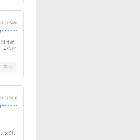
2021/5/20
shi********
今日は野
、このお
2021/6/16
em********
なってし