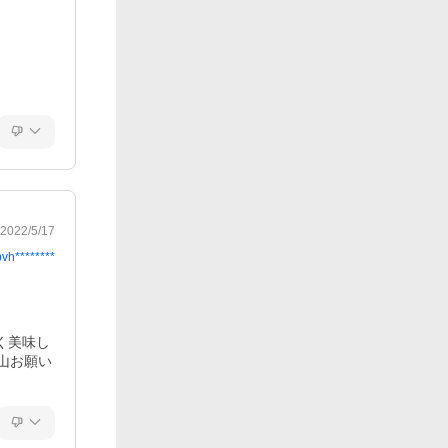
2022/5/17
bvh********
く美味し
山お願い