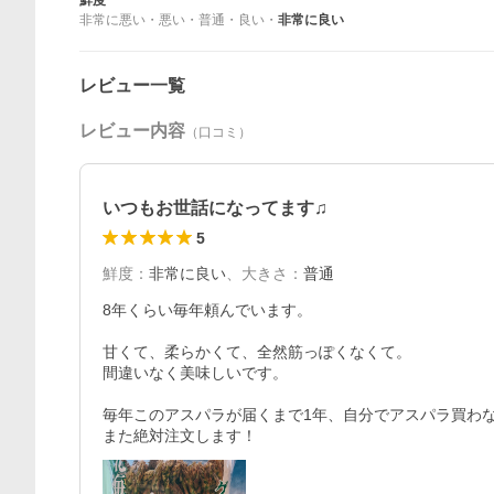
鮮度
非常に悪い
・
悪い
・
普通
・
良い
・
非常に良い
レビュー一覧
レビュー内容
（口コミ）
いつもお世話になってます♫
5
鮮度
：
非常に良い
、
大きさ
：
普通
8年くらい毎年頼んでいます。

甘くて、柔らかくて、全然筋っぽくなくて。

間違いなく美味しいです。

毎年このアスパラが届くまで1年、自分でアスパラ買わな
また絶対注文します！