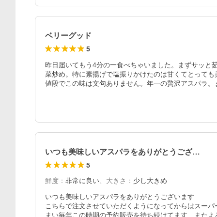
ベリーグッド
5
昨日届いてもう4分の一食べちゃいました。まずサッと
菜炒め。特に素揚げで塩振りかけたのは甘くてとっても
値段でこの味は文句ありません。年一の贅沢アスパラ。
いつも美味しいアスパラをありがとうござ…
5
鮮度
：
非常に良い
、
大きさ
：
少し大きめ
いつも美味しいアスパラをありがとうございます

こちらで注文させていただくようになってからはスーパ
まい毎年この時期の予約販売を待ち続けてます　またよ