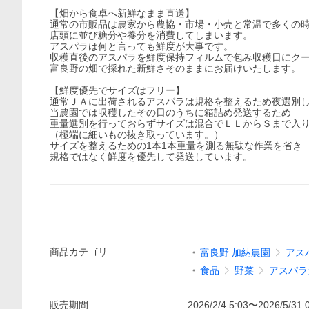
【畑から食卓へ新鮮なまま直送】
通常の市販品は農家から農協・市場・小売と常温で多くの
店頭に並び糖分や養分を消費してしまいます。
アスパラは何と言っても鮮度が大事です。
収穫直後のアスパラを鮮度保持フィルムで包み収穫日にク
富良野の畑で採れた新鮮さそのままにお届けいたします。
【鮮度優先でサイズはフリー】
通常ＪＡに出荷されるアスパラは規格を整えるため夜選別
当農園では収穫したその日のうちに箱詰め発送するため
重量選別を行っておらずサイズは混合でＬＬからＳまで入
（極端に細いもの抜き取っています。）
サイズを整えるための1本1本重量を測る無駄な作業を省き
規格ではなく鮮度を優先して発送しています。
商品
カテゴリ
富良野 加納農園
アス
食品
野菜
アスパラ
販売期間
2026/2/4 5:03
〜
2026/5/31 