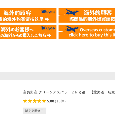
富良野産 グリーンアスパラ ２ｋｇ箱 【北海道 農
5.00
（
15
件
）
販売期間終了