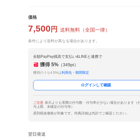
価格
7,500
円
送料無料
（
全国一律
）
条件により送料が異なる場合があります。
全額PayPay残高で支払い&LINEと連携で
獲得
5
%
（
349
pt）
獲得のうち4.5%は
利用先・期間限定
ログインして確認
ご注意
表示よりも実際の付与数・付与率が少ない場合があります（
与上限、未確定の付与等）
原則税抜価格が対象です。特典詳細は内訳でご確認ください。
翌日発送