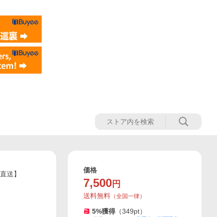
価格
家直送】
7,500
円
送料無料
（
全国一律
）
5
%獲得
（
349
pt）