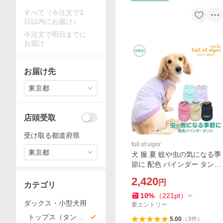
すべて（今注文で2
日以内にお届け）
今注文で明日までに
お届け
お届け先
東京都
店頭受取
受け取る都道府県
full of vigor
東京都
犬 服 夏 蚊や虫の気になる季
節に 配色 バインダー タンク
ダックス 小型犬用 抜け毛対
2,420
円
策 タンクトップ マダニ ノミ
カテゴリ
ダニ 蚊
10
%
（
221
pt
）
ダックス・小型犬用
要エントリー
トップス（タン
5.00
（
3
件
）