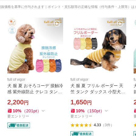
税抜価格を基準に付与されます｜ポイント・支払額等の正確な情報（付与条件・上限等）は
full of vigor
full of vigor
f
犬 服 夏 おそろコーデ 接触冷
犬 服 夏 フリル ボーダー 天
感 紫外線防止 テレコ タンク
竺 タンク ダックス 小型犬用
ダックス 小型犬用 抜け毛対
抜け毛対策 タンクトップ 伸
2,200
1,650
円
円
策 タンクトップ 冷感 ひんや
びる素材 伸縮性 フィット感
り クール ミニチュアダック
チワワ
10
%
（
201
pt
）
10
%
（
150
pt
）
ス
要エントリー
要エントリー
4.33
（
3
件
）