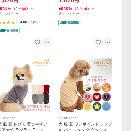
1,870
1,870
円
円
クトップ 速乾 通気性 耐久性
抜け毛対策 タンクトップ 伸
紫外線対策
びる素材 伸縮性
10
%
（
170
pt
）
10
%
（
170
pt
）
要エントリー
要エントリー
4.00
（
4
件
）
ull of vigor
full of vigor
犬 服 夏 伸びて 着せやすい
犬 服 夏 ワンポイント シンプ
ベア天竺 ラグラン Tシャツ
ル パイル タンク ダックス 小