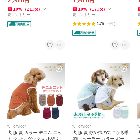
2,310
1,870
円
円
クトップ 冷感 ひんやり クー
プ チワワ トイプードル ミニ
ル 夏用冷感服 ミニチュアダ
チュアダックス
10
%
（
210
pt
）
10
%
（
170
pt
）
ックス
要エントリー
要エントリー
4.75
（
4
件
）
full of vigor
full of vigor
f
犬 服 夏 カラー デニム ニッ
犬 服 夏 蚊や虫の気になる季
ト タンク ダックス 小型犬用
節に セーラー カラー ボーダ