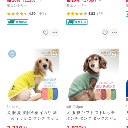
10
%
（
221
pt
）
10
%
（
170
pt
）
ックス
要エントリー
要エントリー
4.50
（
4
件
）
4.83
（
6
件
）
full of vigor
full of vigor
f
犬 服 夏 接触冷感 イカリ 刺
犬 服 夏 ソフト ストレッチ
しゅう テレコ タンク ダック
ポンチ タンク ダックス 小型
ス 小型犬用 抜け毛対策 タン
犬用 抜け毛対策 タンクトッ