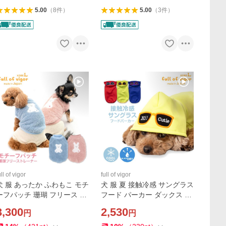
5.00
（
8
件
）
5.00
（
3
件
）
ull of vigor
full of vigor
犬 服 あったか ふわもこ モチ
犬 服 夏 接触冷感 サングラス
ーフパッチ 珊瑚 フリース ト
フード パーカー ダックス 小
レーナー ダックス 小型犬用
型犬用 抜け毛対策 タンクト
3,300
2,530
円
円
抜け毛対策 袖あり もこもこ
ップ 冷感 ひんやり クール 夏
アウター
用冷感服 ミニチュアダック