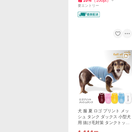
10
%
（
100
pt
）
要エントリー
犬 服 夏 ロゴ プリント メッ
シュ タンク ダックス 小型犬
用 抜け毛対策 タンクトップ
速乾 通気性 耐久性 紫外線対