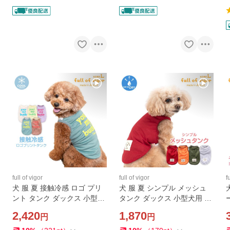
full of vigor
full of vigor
f
犬 服 夏 接触冷感 ロゴ プリ
犬 服 夏 シンプル メッシュ
ント タンク ダックス 小型犬
タンク ダックス 小型犬用 抜
用 抜け毛対策 タンクトップ
け毛対策 タンクトップ 速乾
2,420
1,870
円
円
冷感 ひんやり クール 夏用冷
通気性 耐久性 紫外線対策 チ
感服 UVカット ミニチュアダ
ワワ