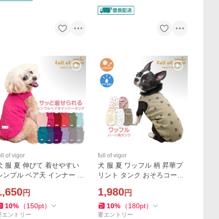
ull of vigor
full of vigor
犬 服 夏 伸びて 着せやすい
犬 服 夏 ワッフル 柄 昇華プ
シンプル ベア天 インナー タ
リント タンク おそろコーデ
ンク ダックス 小型犬用 抜け
ダックス 小型犬用 抜け毛対
1,650
1,980
円
円
毛対策 タンクトップ 伸びる
策 タンクトップ 柔らか チワ
素材 伸縮性
ワ トイプードル
10
%
（
150
pt
）
10
%
（
180
pt
）
要エントリー
要エントリー