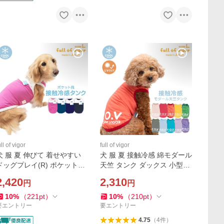
ull of vigor
full of vigor
犬 服 夏 伸びて 着せやすい
犬 服 夏 接触冷感 綿モダール
ドッグプレイ(R) ポケット風
天竺 タンク ダックス 小型犬
接触冷感 タンク ダックス 小
用 抜け毛対策 タンクトップ
2,420
2,310
円
円
型犬用 抜け毛対策 タンクト
冷感 ひんやり クール 夏用冷
ップ 冷感 ミニチュアダック
感服 ミニチュアダックス
10
%
（
221
pt
）
10
%
（
210
pt
）
ス
要エントリー
要エントリー
4.75
（
4
件
）