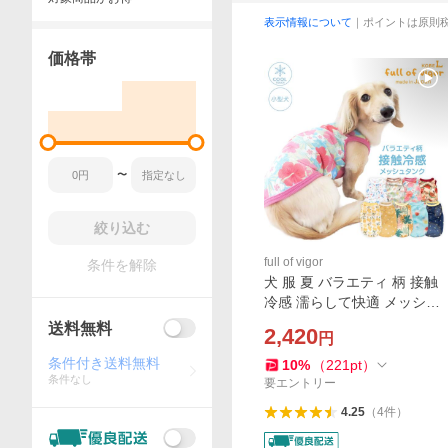
表示情報について
｜ポイントは原則
価格帯
〜
絞り込む
full of vigor
条件を解除
犬 服 夏 バラエティ 柄 接触
冷感 濡らして快適 メッシュ
素材 昇華プリント タンク ダ
送料無料
2,420
円
ックス 小型犬用 抜け毛対策
タンクトップ ミニチュアダ
条件付き送料無料
10
%
（
221
pt
）
条件なし
ックス
要エントリー
4.25
（
4
件
）