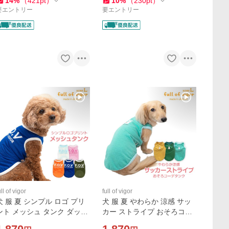
14
%
（
421
pt
）
10
%
（
230
pt
）
ス
要エントリー
要エントリー
ull of vigor
full of vigor
犬 服 夏 シンプル ロゴ プリ
犬 服 夏 やわらか 涼感 サッ
ント メッシュ タンク ダック
カー ストライプ おそろコー
ス 小型犬用 抜け毛対策 タン
デ タンク ダックス 小型犬用