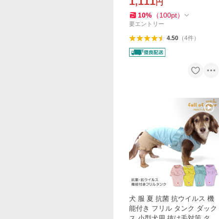
1,111
円
策 チワワ
10
%
（
100
pt
）
要エントリー
4.50
（
4
件
）
犬 服 夏 抗菌 抗ウイルス 機
能付き フリル タンク ダック
ス 小型犬用 抜け毛対策 タン