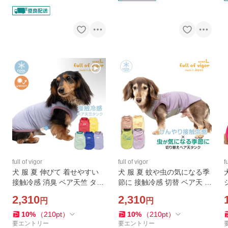
full of vigor
full of vigor
f
犬 服 夏 伸びて 着せやすい
犬 服 夏 蚊や虫の気になる季
接触冷感 消臭 ベア天竺 タン
節に 接触冷感 切替 ベア天 タ
ク ダックス 小型犬用 抜け毛
ンク ダックス 小型犬用 抜け
2,310
2,310
円
円
対策 タンクトップ 冷感 ひん
毛対策 タンクトップ 冷感 ひ
やり クール ミニチュアダッ
んやり クール ミニチュアダ
10
%
（
210
pt
）
10
%
（
210
pt
）
クス
ックス
要エントリー
要エントリー