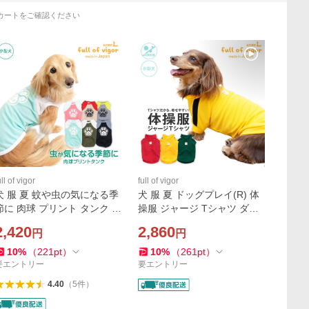
カートをご確認ください
ull of vigor
full of vigor
犬 服 夏 蚊や虫の気になる季
犬 服 夏 ドッグプレイ(R) 体
節に 肉球 プリント タンク ダ
操服 ジャージ Tシャツ ダッ
ックス 小型犬用 抜け毛対策
クス 小型犬用 体温調整 温度
2,420
2,860
円
円
タンクトップ マダニ ノミ ダ
調整 抜け毛対策 袖あり 抗菌
ニ 蚊 UVカット
防臭
10
%
（
221
pt
）
10
%
（
261
pt
）
要エントリー
要エントリー
4.40
（
5
件
）