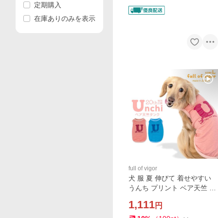
定期購入
在庫ありのみを表示
full of vigor
犬 服 夏 伸びて 着せやすい
うんち プリント ベア天竺 タ
ンク ダックス 小型犬用 抜け
1,111
円
毛対策 タンクトップ 伸びる
素材 伸縮性