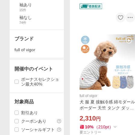
ク・パーカー・ス
袖あり
リーパー）
15
件
袖なし
74
件
ブランド
full of vigor
開催中のイベント
ボーナスセレクショ
ン最大40%
full of vigor
対象商品
犬 服 夏 接触冷感 綿モダール
ボーダー 天竺 タンク ダック
割引あり
ス 小型犬用 抜け毛対策 タン
2,310
円
クトップ 冷感 ひんやり クー
クーポンあり
ル 夏用冷感服 ミニチュアダ
10
%
（
210
pt
）
ソーシャルギフト
ックス
要エントリー