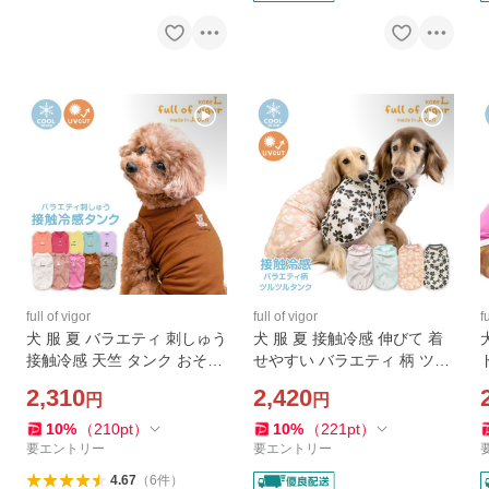
full of vigor
full of vigor
f
犬 服 夏 バラエティ 刺しゅう
犬 服 夏 接触冷感 伸びて 着
接触冷感 天竺 タンク おそろ
せやすい バラエティ 柄 ツル
コーデ ダックス 小型犬用 抜
ツル 昇華プリント タンク ダ
2,310
2,420
円
円
け毛対策 タンクトップ 冷感
ックス 小型犬用 抜け毛対策
ひんやり ミニチュアダック
タンクトップ ミニチュアダ
10
%
（
210
pt
）
10
%
（
221
pt
）
ス
ックス
要エントリー
要エントリー
4.67
（
6
件
）