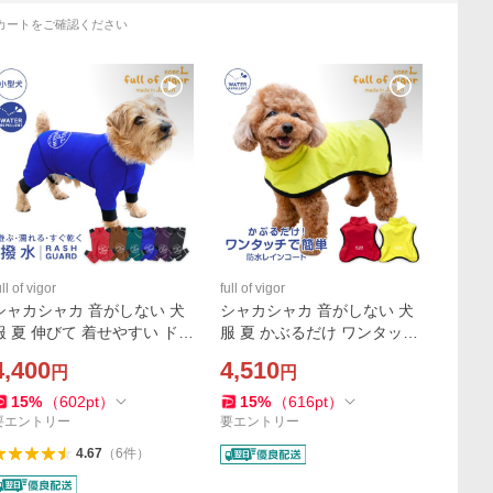
カートをご確認ください
ull of vigor
full of vigor
シャカシャカ 音がしない 犬
シャカシャカ 音がしない 犬
服 夏 伸びて 着せやすい ドッ
服 夏 かぶるだけ ワンタッチ
グプレイ(R) サークル プリン
防水 ドッグプレイ(R) 裏メッ
4,400
4,510
円
円
ト 撥水 レイン ラッシュガー
シュ レインコート ダックス
ド ダックス
小型犬用
15
%
（
602
pt
）
15
%
（
616
pt
）
要エントリー
要エントリー
4.67
（
6
件
）