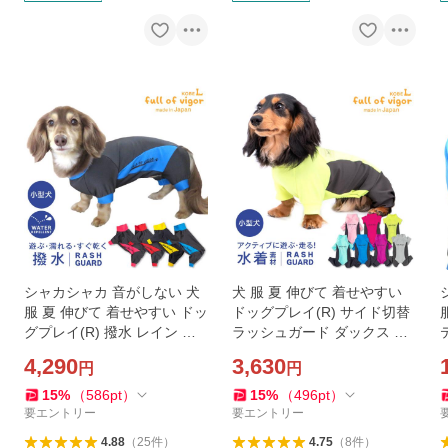
シャカシャカ 音がしない 犬
犬 服 夏 伸びて 着せやすい
服 夏 伸びて 着せやすい ドッ
ドッグプレイ(R) サイド切替
グプレイ(R) 撥水 レイン ラ
ラッシュガード ダックス 小
ッシュガード ダックス 小型
型犬用 紫外線対策 UV対策
4,290
3,630
円
円
犬用 紫外線対策
アウトドア
15
%
（
586
pt
）
15
%
（
496
pt
）
要エントリー
要エントリー
4.88
（
25
件
）
4.75
（
8
件
）