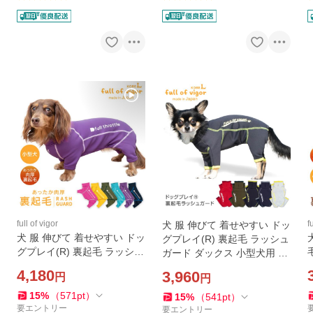
full of vigor
f
犬 服 伸びて 着せやすい ドッ
犬 服 伸びて 着せやすい ドッ
グプレイ(R) 裏起毛 ラッシュ
グプレイ(R) 裏起毛 ラッシュ
ガード ダックス 小型犬用 紫
ガード ダックス 小型犬用 紫
外線対策 UV対策 アウトドア
4,180
3,960
円
円
外線対策 UV対策 アウトドア
防寒
防寒
15
%
（
571
pt
）
15
%
（
541
pt
）
要エントリー
要エントリー