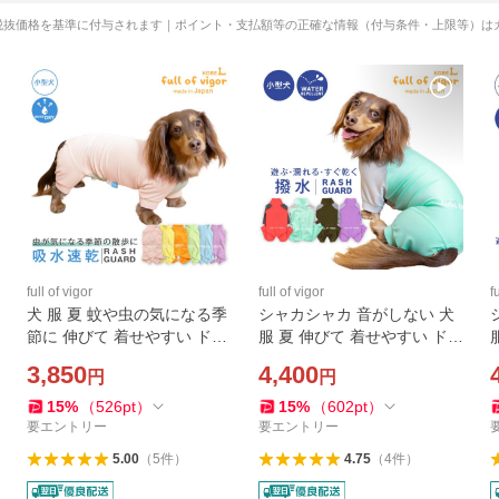
税抜価格を基準に付与されます｜ポイント・支払額等の正確な情報（付与条件・上限等）は
full of vigor
full of vigor
f
犬 服 夏 蚊や虫の気になる季
シャカシャカ 音がしない 犬
節に 伸びて 着せやすい ドッ
服 夏 伸びて 着せやすい ドッ
グプレイ(R) 吸水速乾 ラッシ
グプレイ(R) 配色 撥水 レイ
3,850
4,400
円
円
ュガード ダックス 小型犬用
ン ラッシュガード ダックス
紫外線対策
小型犬用
15
%
（
526
pt
）
15
%
（
602
pt
）
要エントリー
要エントリー
5.00
（
5
件
）
4.75
（
4
件
）