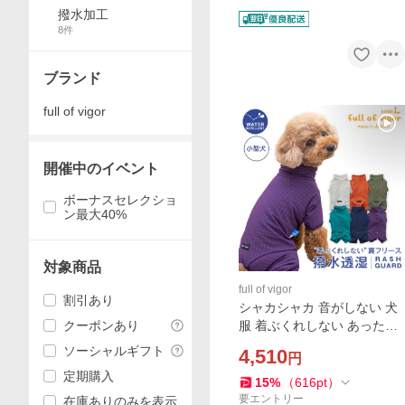
撥水加工
8
件
ブランド
full of vigor
開催中のイベント
ボーナスセレクショ
ン最大40%
対象商品
full of vigor
割引あり
シャカシャカ 音がしない 犬
クーポンあり
服 着ぶくれしない あったか
裏 フリース ドッグプレイ(R)
ソーシャルギフト
4,510
円
撥水 透湿 レイン ラッシュガ
定期購入
ード ダックス
15
%
（
616
pt
）
要エントリー
在庫ありのみを表示