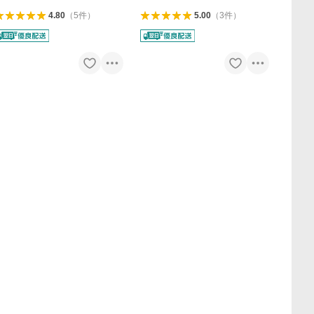
4.80
（
5
件
）
5.00
（
3
件
）