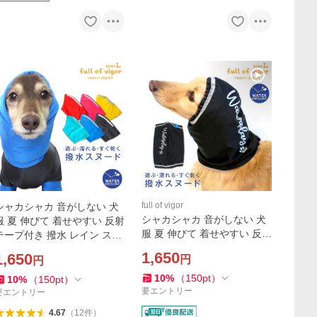
full of vigor
シャカシャカ 音がしない 犬
シャカシャカ 音がしない 犬
服 夏 伸びて 着せやすい 反射
服 夏 伸びて 着せやすい 反射
テープ付き 撥水 レイン スヌ
ロゴ付き 撥水 レイン スヌー
ード 汚れ対策 紫外線対策 U
1,650
1,650
円
円
ド 汚れ対策 紫外線対策 UV
V対策
対策 雨
10
%
（
150
pt
）
10
%
（
150
pt
）
要エントリー
要エントリー
4.67
（
12
件
）