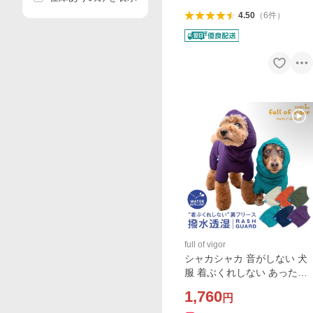
4.50
（
6
件
）
full of vigor
シャカシャカ 音がしない 犬
服 着ぶくれしない あったか
裏 フリース ドッグプレイ(R)
1,760
円
撥水 透湿 レイン スヌード 汚