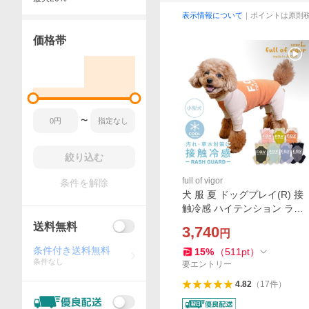
表示情報について
｜ポイントは原則
価格帯
〜
絞り込む
full of vigor
条件を解除
犬 服 夏 ドッグプレイ(R) 接
触冷感 ハイテンション ラッ
シュガード ダックス 小型犬
送料無料
3,740
円
用 紫外線対策 UV対策 アウ
トドア 冷感 ミニチュアダッ
条件付き送料無料
15
%
（
511
pt
）
条件なし
クス
要エントリー
4.82
（
17
件
）