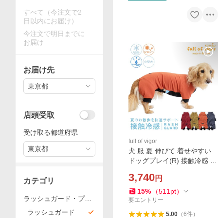
すべて（今注文で2
日以内にお届け）
今注文で明日までに
お届け
お届け先
東京都
店頭受取
受け取る都道府県
full of vigor
東京都
犬 服 夏 伸びて 着せやすい
ドッグプレイ(R) 接触冷感 ス
トレッチ ハニカム ラッシュ
3,740
円
ガード ダックス 小型犬用 紫
カテゴリ
外線対策 ミニチュアダック
15
%
（
511
pt
）
ラッシュガード・プレ
ス
要エントリー
イングウエア・レイン
ラッシュガード
5.00
（
6
件
）