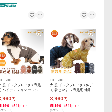
ull of vigor
full of vigor
犬 服 ドッグプレイ(R) 裏起
犬 服 ドッグプレイ(R) 伸び
毛 ハイテンション ラッシュ
て 着せやすい 裏起毛 迷彩 ハ
ガード ダックス 小型犬用 紫
イテンション ラッシュガー
3,960
3,960
円
円
外線対策 UV対策 アウトドア
ド ダックス 小型犬用 紫外線
伸びる素材
対策 UV対策
15
%
（
541
pt
）
15
%
（
541
pt
）
要エントリー
要エントリー