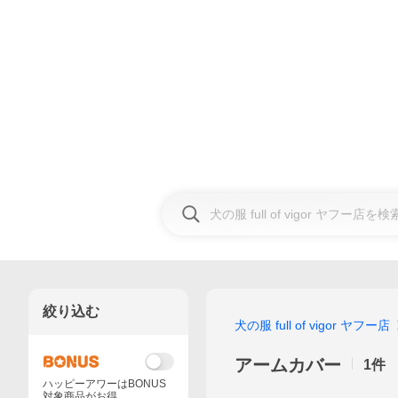
絞り込む
犬の服 full of vigor ヤフー店
アームカバー
1
件
ハッピーアワーはBONUS
対象商品がお得