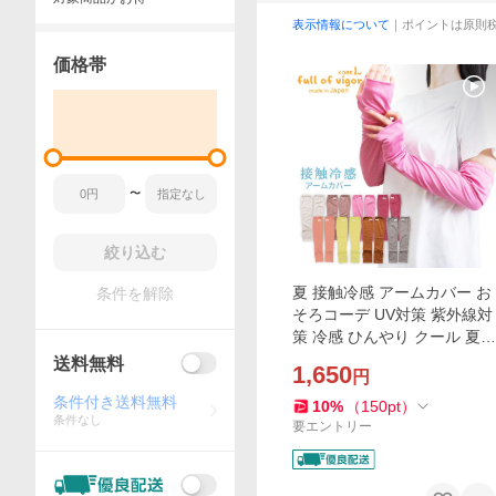
表示情報について
｜ポイントは原則
価格帯
〜
絞り込む
夏 接触冷感 アームカバー お
条件を解除
そろコーデ UV対策 紫外線対
策 冷感 ひんやり クール 夏用
冷感服 UVカット 散歩 春 秋
送料無料
1,650
円
冬 犬の服
条件付き送料無料
10
%
（
150
pt
）
条件なし
要エントリー