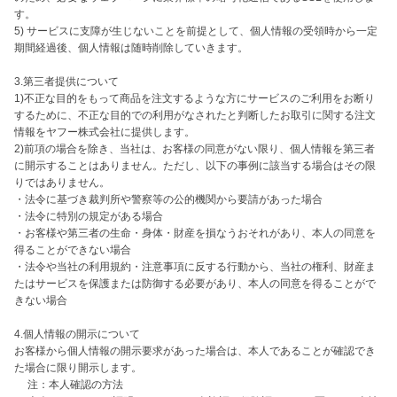
す。

5) サービスに支障が生じないことを前提として、個人情報の受領時から一定
期間経過後、個人情報は随時削除していきます。

3.第三者提供について

1)不正な目的をもって商品を注文するような方にサービスのご利用をお断り
するために、不正な目的での利用がなされたと判断したお取引に関する注文
情報をヤフー株式会社に提供します。

2)前項の場合を除き、当社は、お客様の同意がない限り、個人情報を第三者
に開示することはありません。ただし、以下の事例に該当する場合はその限
りではありません。

・法令に基づき裁判所や警察等の公的機関から要請があった場合

・法令に特別の規定がある場合

・お客様や第三者の生命・身体・財産を損なうおそれがあり、本人の同意を
得ることができない場合

・法令や当社の利用規約・注意事項に反する行動から、当社の権利、財産ま
たはサービスを保護または防御する必要があり、本人の同意を得ることがで
きない場合

4.個人情報の開示について

お客様から個人情報の開示要求があった場合は、本人であることが確認でき
た場合に限り開示します。

　 注：本人確認の方法
