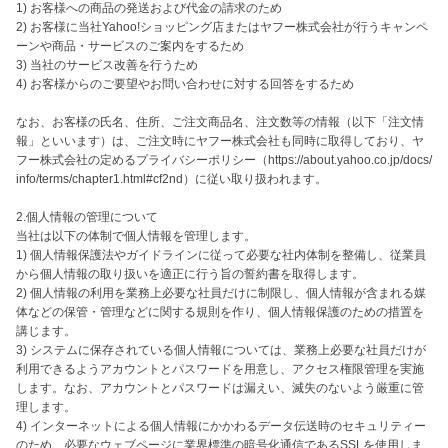
1) お客様への商品の発送および代金の請求のため

2) お客様に当社Yahoo!ショッピング店またはヤフー株式会社が行うキャンペ
ーンや商品・サービスのご案内をするため

3) 当社のサービス改善を行うため

4) お客様からのご要望やお問い合わせに対する回答をするため

なお、お客様の氏名、住所、ご注文商品名、注文数等の情報（以下「注文情
報」といいます）は、ご注文時にヤフー株式会社も同時に取得しており、ヤ
フー株式会社の定めるプライバシーポリシー（https://about.yahoo.co.jp/docs/
info/terms/chapter1.html#cf2nd）に従い取り扱われます。

2.個人情報の管理について

当社は以下の体制で個人情報を管理します。

1) 個人情報保護法やガイドラインに従って必要な社内体制を整備し、従業員
から個人情報の取り扱いを適正に行う旨の誓約書を取得します。

2) 個人情報の利用を業務上必要な社員だけに制限し、個人情報が含まれる媒
体などの保管・管理などに関する規則を作り、個人情報保護のための措置を
講じます。

3) システムに保存されている個人情報については、業務上必要な社員だけが
利用できるようアカウントとパスワードを用意し、アクセス権限管理を実施
します。なお、アカウントとパスワードは漏えい、滅失のないよう厳重に管
理します。

4) インターネットによる個人情報にかかわるデータ伝送時のセキュリティー
のため、必要なウェブページに業界標準の暗号化通信であるSSLを使用しま