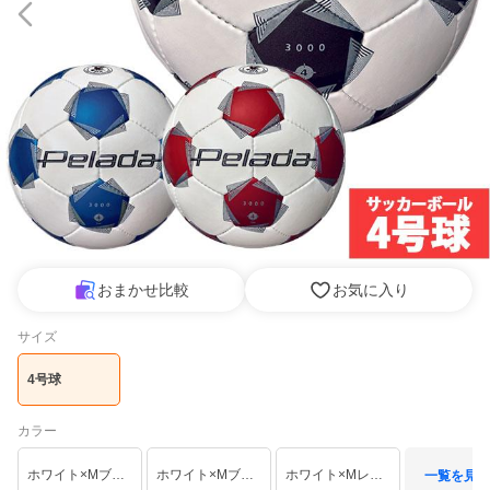
おまかせ比較
お気に入り
サイズ
4号球
カラー
ホワイト×Mブラック
ホワイト×Mブルー(WB)
ホワイト×Mレッド(WR)
一覧を見る