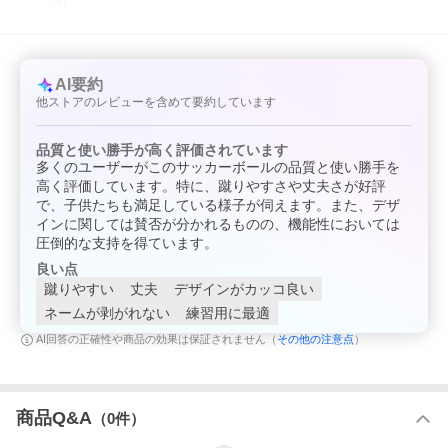
-
件
く存在となることを目指しています。
キーワード: molten pelada サッカー ボール 4号球 検定球 中学生
高校生 大学生 一般 小学生
AI要約
他ストアのレビューを含めて要約しています
品質と使い勝手が高く評価されています
多くのユーザーがこのサッカーボールの品質と使い勝手を
高く評価しています。特に、蹴りやすさや丈夫さが好評
で、子供たちも満足している様子が伺えます。また、デザ
インに関しては賛否が分かれるものの、機能性においては
圧倒的な支持を得ています。
良い点
蹴りやすい
丈夫
デザインがカッコ良い
ネームが剥がれない
練習用に最適
その他の注意点
AI回答の正確性や商品の効果は保証されません（
）
商品Q&A
（
0
件）