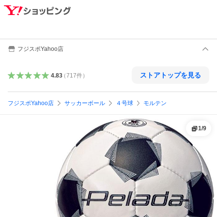
フジスポYahoo店
ストアトップを見る
4.83
（
717
件
）
フジスポYahoo店
サッカーボール
４号球
モルテン
1
/
9