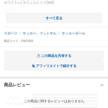
ホワイト×メタリックレッド(WR)
■素材
人工皮革
すべて見る
■製法
手縫い
スポーツ
サッカー、フットサル
サッカーボール
■サイズ
4号球(小学生用/円周63.5〜66cm/直径20.5cm/重量約370g)
商品
コード：
F4K3000
2025年モデル
この商品を共有する
モルテン独自の縫製技術や、空気保持率の高いチューブを採用す
ることで、真球性や高耐久性を実現。
アフィリエイトで紹介する
長年部活で使用され、指導者のアドバイスのもとに作り上げたペ
レーダのエントリーモデル。
・JFA検定球
商品レビュー
【第6世代ペレーダについて】
『ペレーダ』は1991年の発売以来、部活動の定番とも言われ、中
-.--
5
学・高校の部活動を中心に試合球、練習球として長く愛用されて
4
きました。6代目となる新しい『ペレーダ』ではキャッチコピーを
この
商品
に関するレビューはありません
3
『サッカーに一心』とし、プレーヤーだけでなく監督・コーチ、
2
保護者など、サッカーをひたむきに頑張るすべての人々の心に響
1