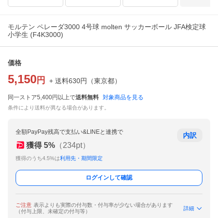
モルテン ペレーダ3000 4号球 molten サッカーボール JFA検定球
小学生 (F4K3000)
価格
5,150
円
+ 送料
630
円
（
東京都
）
同一ストア5,400円以上で
送料無料
対象商品を見る
条件により送料が異なる場合があります。
全額PayPay残高で支払い&LINEと連携で
内訳
獲得
5
%
（
234
pt）
獲得のうち4.5%は
利用先・期間限定
ログインして確認
ご注意
表示よりも実際の付与数・付与率が少ない場合があります
詳細
（付与上限、未確定の付与等）