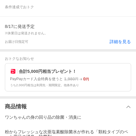
条件達成でおトク
8/17に発送予定
※休業日は発送されません。
詳細を見る
お届け日指定可
おトクなお知らせ
合計5,000円相当プレゼント！
1,980
0
PayPayカード入会特典を使うと
円
円
うち2,000円相当は利用先・期間限定。他条件あり
商品情報
ワンちゃんの身の回り品の除菌・消臭に
粉からフレッシュな次亜塩素酸除菌水が作れる「顆粒タイプのペ