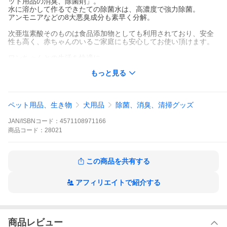
ット用品の消臭、除菌剤」。
水に溶かして作るできたての除菌水は、高濃度で強力除菌。
アンモニアなどの8大悪臭成分も素早く分解。
次亜塩素酸そのものは食品添加物としても利用されており、安全
性も高く、赤ちゃんのいるご家庭にも安心してお使い頂けます。
ワンちゃんとの生活を快適に
優れた除菌力と共に高い消臭力も持つジアミーフレッシュは、ワ
もっと見る
ンちゃんのトイレ後の臭いや、犬用グッズの衛生状態が気になる
ご家庭に最適です。
安全性にも優れ、ペットの健康を害する事なくご使用頂けます。
※愛犬グッズ用の消臭除菌剤です。犬に直接噴霧してのご使用は
ペット用品、生き物
犬用品
除菌、消臭、清掃グッズ
出来ませんのでご注意ください。
JAN/ISBNコード：
4571108971166
粒状タイプだから
商品
コード：
28021
・長期保存可能
・省スペースでストックが可能
・分包タイプで計量不要
この商品を共有する
こんな方におすすめ
わんちゃん(小型犬、中型犬、大型犬)、ねこちゃん、ハムスターや
アフィリエイトで紹介する
インコなどの小動物を室内飼育されている方。
獣医師、トリマー、多頭飼育者、ペットオーナーの方。
原材料 ジクロロイソシアヌル酸ナトリウム・無機塩
商品レビュー