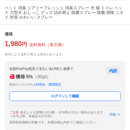
ペット 消臭 ジアミーフレッシュ 消臭スプレー 犬 猫 トイレ ベッ
ド 大型犬 おしっこ グッズ 詰め替え 除菌スプレー 除菌 掃除 ニオ
イ 対策 かわいい スプレー
価格
1,980
円
送料無料
（
東京都
）
条件により送料が異なる場合があります。
全額PayPay残高で支払い&LINEと連携で
内訳
獲得
5
%
（
90
pt）
獲得のうち4.5%は
利用先・期間限定
ログインして確認
ご注意
表示よりも実際の付与数・付与率が少ない場合があります
詳細
（付与上限、未確定の付与等）
原則税抜価格が対象です。特典詳細は内訳でご確認ください。