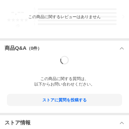
原産国 日本製
-.--
5
4
この
商品
に関するレビューはありません
3
2
1
-
件
商品Q&A
（
0
件）
この
商品
に関する質問は、
以下からお問い合わせください。
ストアに質問を投稿する
ストア情報