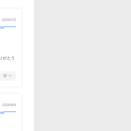
2026/7/2
hir********
りがとう
2026/8/4
mul********