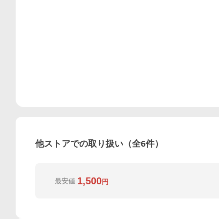
他ストアでの取り扱い（全
6
件）
1,500
最安値
円