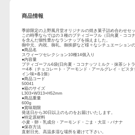
商品情報
季節限定の上野風月堂オリジナルの焼き菓子詰め合わせセ
この時季ならではの３種のプティゴーフル（日向夏・ココ
を含んだ個性豊かなランナップを揃えました。
御中元、内祝、御礼、御挨拶など様々なシチュエーション
●商品名
スウィーツセレクション10種14個入り
●内容量
プティゴーフル6袋(日向夏・ココナッツミルク・抹茶シトラ
ー4本（チョコレート・アーモンド・アールグレイ・ピスタ
イン味×各1個）
●商品コード
50041
●箱のサイズ
L303×W313×H52mm
●商品重量
600g
●賞味期限
発送日から30日以上のものをお届けいたします。
●特定原材料
小麦・卵・乳成分・アーモンド・ごま・大豆・バナナ
●保存方法
直射日光、高温多湿な場所を避けて下さい。