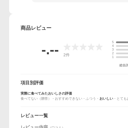
商品
レビュー
5
-.--
4
3
2
2
件
1
総合
項目別評価
実際に食べてみたおいしさの評価
食べてない（贈答）
・
おすすめできない
・
ふつう
・
おいしい
・
とても
レビュー一覧
レビュー内容
（口コミ）