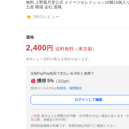
無料 上野風月堂公式 スイーツセレクション10種14個入り
土産 職場 会社 退職
2
件のレビュー
価格
2,400
円
送料無料
（
東京都
）
条件により送料が異なる場合があります。
全額PayPay残高で支払い&LINEと連携で
獲得
5
%
（
111
pt）
獲得のうち4.5%は
利用先・期間限定
ログインして確認
ご注意
表示よりも実際の付与数・付与率が少ない場合があります（
与上限、未確定の付与等）
原則税抜価格が対象です。特典詳細は内訳でご確認ください。