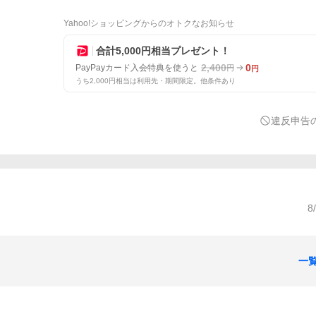
Yahoo!ショッピングからのオトクなお知らせ
合計5,000円相当プレゼント！
2,400
0
PayPayカード入会特典を使うと
円
円
うち2,000円相当は利用先・期間限定。他条件あり
違反申告
8
一