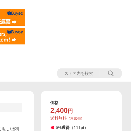
価格
2,400
円
送料無料
（
東京都
）
5
%獲得
（
111
pt）
お返し/送料