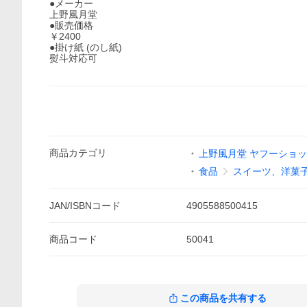
●メーカー
上野風月堂
●販売価格
￥2400
●掛け紙 (のし紙)
熨斗対応可
商品
カテゴリ
上野風月堂 ヤフーショ
食品
スイーツ、洋菓
JAN/ISBNコード
4905588500415
商品
コード
50041
この商品を共有する