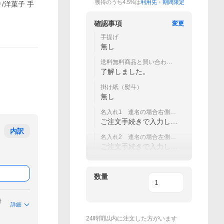
獲得のうち4.5%は
利用先・期間限定
/洋菓子 手
確認事項
変更
手提げ
無し
送料無料商品と買い合わせ
いただくと送料無料となり
了解しました。
ます。
掛け紙（熨斗）
無し
名入れ1 連名の場合右側
（60文字まで）
ご注文手続きで入力して
ください
内訳
名入れ2 連名の場合左側
（60文字まで）
ご注文手続きで入力して
ください
数量
付
詳細
24時間以内に注文した方がいます