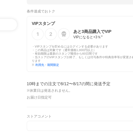
条件達成でおトク
VIPスタンプ
あと
3
商品購入でVIP
VIPになると+
3
％
※
・VIPスタンプを貯めるにはログインする必要があります
・この商品は対象です（通常価格1,000円以上）
・有効期限は最新のスタンプ獲得から60日間です
・当ストアのVIPスタンプが終了、もしくは付与条件や特典倍率等が変更さ
ります
※
利用先・期間限定
10時までの注文で8/12〜8/17の間に発送予定
※休業日は発送されません。
お届け日指定可
ストアコメント