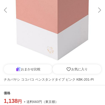
おまかせ比較
お気に入り
ナカバヤシ ココバコ ペンスタンドタイプ ピンク KBK-201-PI
価格
1,138
円
+ 送料
660
円
（
東京都
）