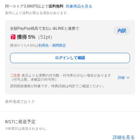
同一ストア3,980円以上で
送料無料
対象商品を見る
条件により送料が異なる場合があります。
全額PayPay残高で支払い&LINEと連携で
内訳
獲得
5
%
（
51
pt）
獲得のうち4.5%は
利用先・期間限定
ログインして確認
ご注意
表示よりも実際の付与数・付与率が少ない場合があります
詳細
（付与上限、未確定の付与等）
原則税抜価格が対象です。特典詳細は内訳でご確認ください。
条件達成でおトク
8/17に発送予定
※休業日は発送されません。
詳細を見る