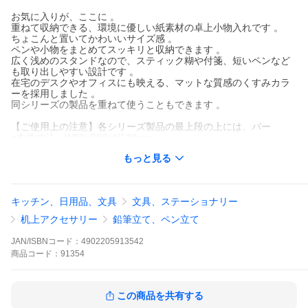
お気に入りが、ここに 。
重ねて収納できる、環境に優しい紙素材の卓上小物入れです 。
ちょこんと置いてかわいいサイズ感 。
ペンや小物をまとめてスッキリと収納できます 。
広く浅めのスタンドなので、スティック糊や付箋、短いペンなど
も取り出しやすい設計です 。
在宅のデスクやオフィスにも映える、マットな質感のくすみカラ
ーを採用しました 。
同シリーズの製品を重ねて使うこともできます 。
【ご使用上の注意】各シリーズ製品の最上段の上には、パー
●本体寸法：W90×D90×H128mm
●スタンド内寸：約W84×D84×H65mm
もっと見る
●ボックス内寸：約W78×D78×H44mm
●本体重量：160g
●材質：紙(ポリプロピレン貼)
●構成：ペンスタンド×1、ボックス×1
キッチン、日用品、文具
文具、ステーショナリー
机上アクセサリー
鉛筆立て、ペン立て
JAN/ISBNコード：
4902205913542
商品
コード：
91354
この商品を共有する