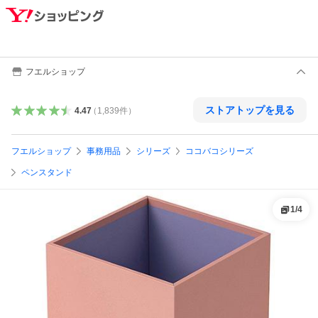
フエルショップ
ストアトップを見る
4.47
（
1,839
件
）
フエルショップ
事務用品
シリーズ
ココバコシリーズ
ペンスタンド
1
/
4