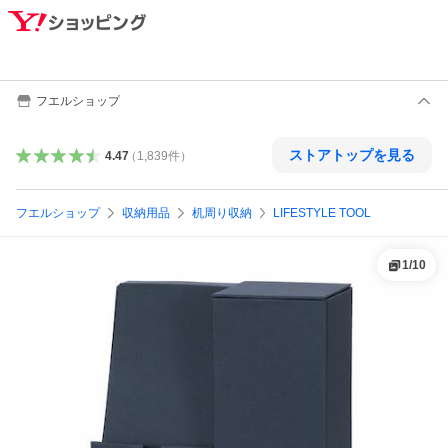
フエルショップ
ストアトップを見る
4.47
（
1,839
件
）
フエルショップ
収納用品
机周り収納
LIFESTYLE TOOL
1
/
10