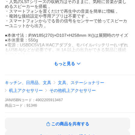
・人気のLSTシリーズの収納力はそのままに、気軽に音楽が楽し
めるスピーカーを搭載 。
・スマートフォンを置くだけで再生中の音楽を簡単に増幅 。
・複雑な接続設定や専用アプリは不要です 。
・スマートフォンからでる音の信号をセンサーで拾ってスピーカ
ーユニットから出力 。
●本体寸法：約W185(270)×D107×H258mm ※()は展開時のサイズ
●本体重量：550g
●電源：USBDC5V1A ※ACアダプタ、モバイルバッテリー(いずれ
もUSB A)などが必要です。※ 1A 以上の出力ができる製品に接続
してください
●給電ケーブル：長さ約600mm
もっと見る
●定格出力：200mA
●スピーカー：4Ω3W
●対応機種：iPhoneシリーズまたは底面にスピーカーがあるスマー
トフォン（縦置きのみ）
キッチン、日用品、文具
文具、ステーショナリー
●対応サイズ：W80×D15×H170mm 以下のスマートフォン
机上アクセサリー
その他机上アクセサリー
JAN/ISBNコード：
4902205913467
商品
コード：
91346
この商品を共有する