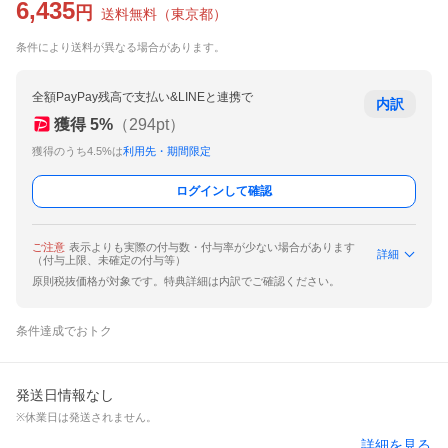
6,435
円
送料無料
（
東京都
）
条件により送料が異なる場合があります。
全額PayPay残高で支払い&LINEと連携で
内訳
獲得
5
%
（
294
pt）
獲得のうち4.5%は
利用先・期間限定
ログインして確認
ご注意
表示よりも実際の付与数・付与率が少ない場合があります
詳細
（付与上限、未確定の付与等）
原則税抜価格が対象です。特典詳細は内訳でご確認ください。
条件達成でおトク
発送日情報なし
※休業日は発送されません。
詳細を見る