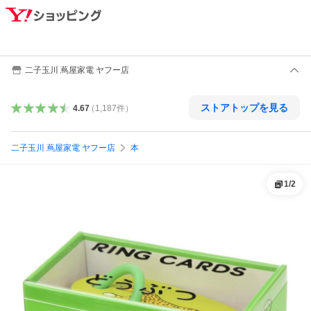
二子玉川 蔦屋家電 ヤフー店
ストアトップを見る
4.67
（
1,187
件
）
二子玉川 蔦屋家電 ヤフー店
本
1
/
2