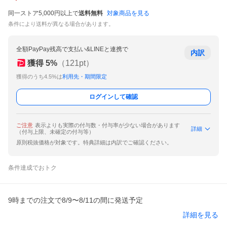
同一ストア5,000円以上で
送料無料
対象商品を見る
条件により送料が異なる場合があります。
全額PayPay残高で支払い&LINEと連携で
内訳
獲得
5
%
（
121
pt）
獲得のうち4.5%は
利用先・期間限定
ログインして確認
ご注意
表示よりも実際の付与数・付与率が少ない場合があります
詳細
（付与上限、未確定の付与等）
原則税抜価格が対象です。特典詳細は内訳でご確認ください。
条件達成でおトク
9時までの注文で8/9〜8/11の間に発送予定
詳細を見る