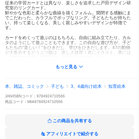
従来の学習カードとは異なり、楽しさを追求した戸田デザイン研
究室のリングカード。
鮮やかな色彩と柔らかな曲線を描くフォルム。開閉する感触にま
でこだわった、カラフルでポップなリング。子どもたちが持ちた
い、持って楽しくなる、美しく親しみやすいデザインが特徴で
す。
カードをめくって遊ぶのはもちろん、自由に組み立てたり、カル
タのようにして遊ぶこともできます。この自由な遊び方が、子ど
もたちの“楽しい！”をひきだし、学びをひきだします。47の動物
が大集合するどうぶつ版は、楽しさ抜群！表にイラスト、裏には
その動物の名前と英語表記・発音が記されています。
もっと見る
<関連ワード>
戸田デザイン 戸田デザイン研修室 つみき
出版社：戸田デザイン研究室
著者名：戸田幸四郎
本、雑誌、コミック
子ども
3、4歳向け絵本
知育絵本
JAN/ISBNコード：
9784924710566
商品
コード：
Mbk9784924710566
この商品を共有する
アフィリエイトで紹介する