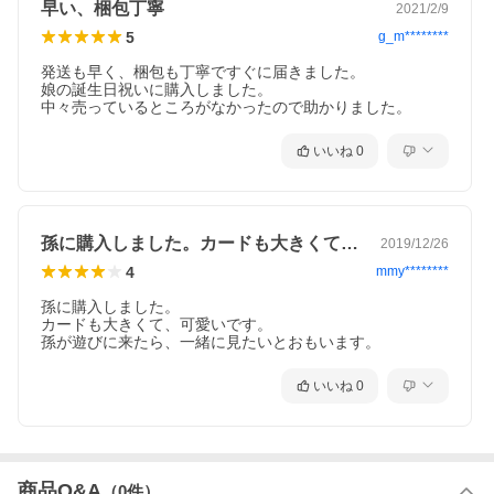
早い、梱包丁寧
2021/2/9
5
g_m********
発送も早く、梱包も丁寧ですぐに届きました。

娘の誕生日祝いに購入しました。

中々売っているところがなかったので助かりました。
いいね
0
孫に購入しました。カードも大きくて、可…
2019/12/26
4
mmy********
孫に購入しました。

カードも大きくて、可愛いです。

孫が遊びに来たら、一緒に見たいとおもいます。
いいね
0
商品Q&A
（
0
件）