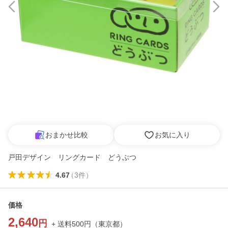
おまかせ比較
お気に入り
戸田デザイン リングカード どうぶつ
4.67
（
3
件
）
価格
2,640
円
+ 送料
500
円
（
東京都
）