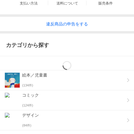
支払い方法
送料について
販売条件
違反
商品の
申告をする
カテゴリから探す
絵本／児童書
(
134
件)
コミック
(
124
件)
デザイン
(
84
件)