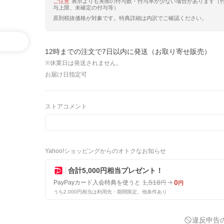
ご注意
表示よりも実際の付与数・付与率が少ない場合があります（
与上限、未確定の付与等）
原則税抜価格が対象です。特典詳細は内訳でご確認ください。
12時までの注文で7日以内に発送（お取り寄せ販売）
※休業日は発送されません。
お届け日指定可
ストアコメント
Yahoo!ショッピングからのオトクなお知らせ
合計5,000円相当プレゼント！
1,518
0
PayPayカード入会特典を使うと
円
円
うち2,000円相当は利用先・期間限定。他条件あり
違反申告