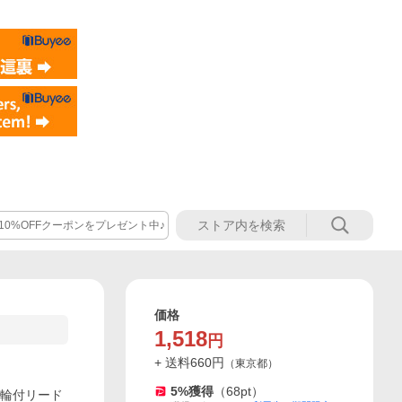
%OFFクーポンをプレゼント中♪
価格
1,518
円
+ 送料
660
円
（
東京都
）
5
%獲得
（
68
pt）
首輪付リード