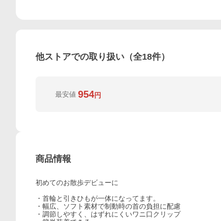
他ストアでの取り扱い（全
18
件）
954
最安値
円
商品情報
初めてのお散歩デビューに
・首輪と引きひもが一体になってます。
・幅広、ソフト素材で制動時の首の負担に配慮
・調節しやすく、はずれにくいワニ口クリップ