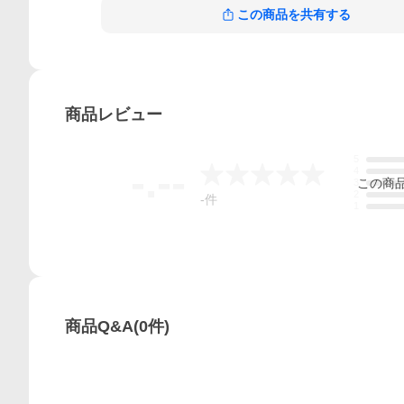
この商品を共有する
商品
レビュー
5
-.--
4
この
商
3
2
-
件
1
商品Q&A
(
0
件)