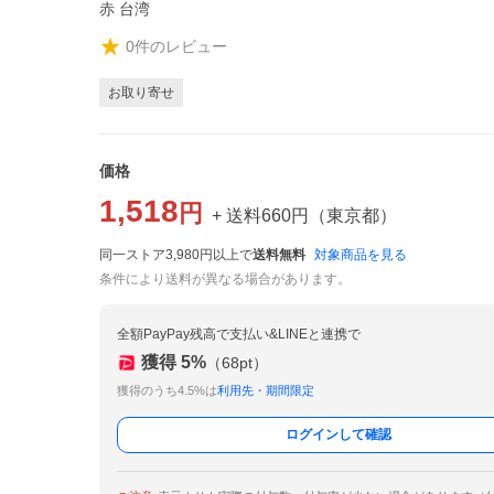
赤 台湾
0
件のレビュー
お取り寄せ
価格
1,518
円
+ 送料
660
円
（
東京都
）
同一ストア3,980円以上で
送料無料
対象商品を見る
条件により送料が異なる場合があります。
全額PayPay残高で支払い&LINEと連携で
獲得
5
%
（
68
pt）
獲得のうち4.5%は
利用先・期間限定
ログインして確認