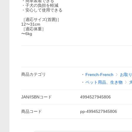
・簡単装着できる
・子犬の負担を軽減
・安心して使用できる
［適応サイズ(首囲)］
12〜31cm
［適応体重］
〜6kg
商品
カテゴリ
French-French
お取り
ペット用品、生き物
JAN/ISBNコード
4994527945806
商品
コード
pp-4994527945806