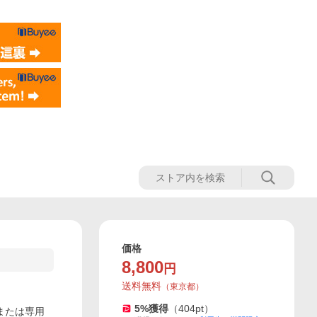
価格
8,800
円
送料無料
（
東京都
）
5
%獲得
（
404
pt）
池または専用