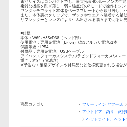
電池サイズはコンパクトでも、最大光束400ルーメンの性
複雑な機能を削ぎ落し、弱→強点灯の2モードで操作もシン
ワンタッチでライト本体をベースプレートから取り外し、
また、本体裏のクリップで、ザックやウエアへ装着する補
リフレクターとレンズにより生み出される隅々まで明るい
■仕様
本体：W69xH35xD38（ヘッド部）
使用電池：専用充電池（Li-ion）/単3アルカリ電池x1本
保護等級：IP54
付属品：専用充電池、USBケーブル
アドバンスフォーカスシステム/ラピッドフォーカス/スマ
重さ：約94（電池含）
※予告なく細部デザインや付属品など仕様変更される場合
商品
カテゴリ
フリーライン ヤフー店
アウトドア、釣り、旅行
ヘッドライト、ヘッド