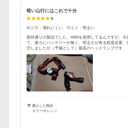
暗い山行にはこれで十分
5
耐久性
：
壊れにくい
、
明るさ
：
明るい
期待通りの製品でした。HR8を使用してるんですが、
て、後ろにバッテリーが無く、明るさが有る程度必要、信
労しましたが（予備として）最高のヘッドランプです
購入した商品
カラー/オレンジ