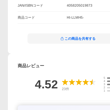
JAN/ISBNコード
4058205019873
商品
コード
HI-LLMH5-
この商品を共有する
商品
レビュー
5
4.52
4
3
2
23
件
1