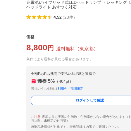
充電池)ハイブリッド式LEDヘッドランプ トレッキング 
ヘッドライト あすつく対応
4.52
（
23
件
）
価格
8,800
円
送料無料
（
東京都
）
条件により送料が異なる場合があります。
全額PayPay残高で支払い&LINEと連携で
獲得
5
%
（
404
pt）
獲得のうち4.5%は
利用先・期間限定
ログインして確認
ご注意
表示よりも実際の付与数・付与率が少ない場合があります（
与上限、未確定の付与等）
原則税抜価格が対象です。特典詳細は内訳でご確認ください。