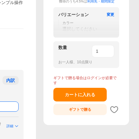
獲得のうち4.5%は
利用先・期間限定
シンプル操作
バリエーション
変更
カラー
選択してください
数量
お一人様、10点限り
ギフトで贈る場合はログインが必要で
内訳
す
カートに入れる
ギフトで
贈る
付
詳細