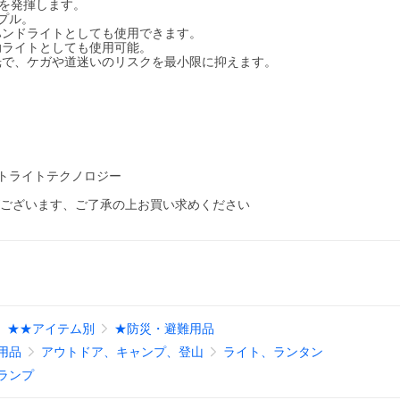
能を発揮します。
プル。
ハンドライトとしても使用できます。
助ライトとしても使用可能。
光で、ケガや道迷いのリスクを最小限に抑えます。
ートライトテクノロジー
がございます、ご了承の上お買い求めください
★★アイテム別
★防災・避難用品
用品
アウトドア、キャンプ、登山
ライト、ランタン
ランプ