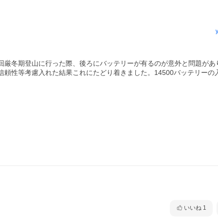
今回厳冬期登山に行った際、後ろにバッテリーが有るのが意外と問題があ
頼性等考慮入れた結果これにたどり着きました。14500バッテリーの
いいね
1