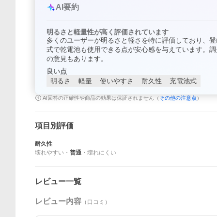
AI要約
明るさと軽量性が高く評価されています
多くのユーザーが明るさと軽さを特に評価しており、登
式で乾電池も使用できる点が安心感を与えています。調
の意見もあります。
良い点
明るさ
軽量
使いやすさ
耐久性
充電池式
AI回答の正確性や商品の効果は保証されません（
その他の注意点
）
項目別評価
耐久性
壊れやすい
・
普通
・
壊れにくい
レビュー一覧
レビュー内容
（口コミ）