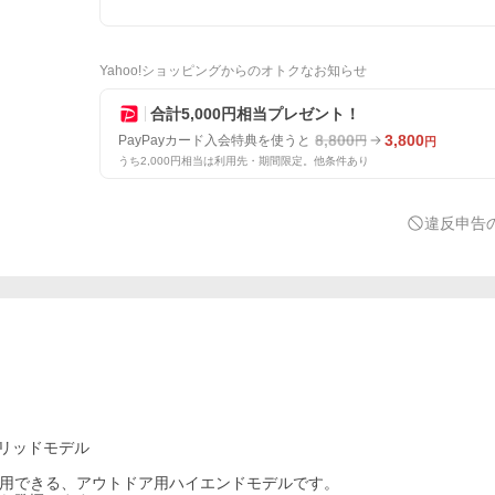
Yahoo!ショッピングからのオトクなお知らせ
合計5,000円相当プレゼント！
8,800
3,800
PayPayカード入会特典を使うと
円
円
うち2,000円相当は利用先・期間限定。他条件あり
違反申告
ブリッドモデル
使用できる、アウトドア用ハイエンドモデルです。