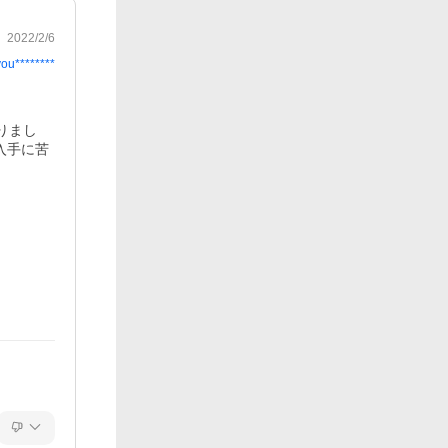
2022/2/6
you********
りまし
入手に苦