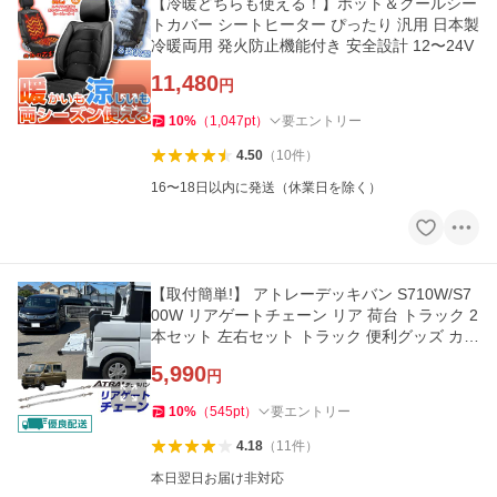
【冷暖どちらも使える！】ホット＆クールシー
トカバー シートヒーター ぴったり 汎用 日本製
冷暖両用 発火防止機能付き 安全設計 12〜24V
11,480
円
10
%
（
1,047
pt
）
要エントリー
4.50
（
10
件
）
16〜18日以内に発送（休業日を除く）
【取付簡単!】 アトレーデッキバン S710W/S7
00W リアゲートチェーン リア 荷台 トラック 2
本セット 左右セット トラック 便利グッズ カー
用品 ネコポス
5,990
円
10
%
（
545
pt
）
要エントリー
4.18
（
11
件
）
本日翌日お届け非対応