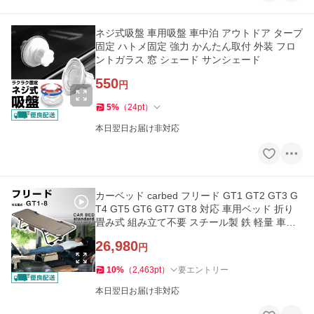
ネジ式吸盤 車用吸盤 車中泊 アウトドア タープ
固定 ハトメ固定 強力 かんたん取付 外装 フロ
ントガラス 窓 シェード サンシェード
550
円
5
%
（
24
pt
）
本日翌日お届け非対応
カーベッド carbed フリード GT1 GT2 GT3 G
T4 GT5 GT6 GT7 GT8 対応 車用ベッド 折り
畳み式 組み立て不要 スチール製 鉄 軽量 車中
泊 車中泊ベッド
26,980
円
10
%
（
2,463
pt
）
要エントリー
本日翌日お届け非対応