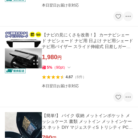
本日翌日お届け非対応
【ナビの見にくさを改善！】 カーナビシェー
ド ナビシェード ナビ用 日よけ ナビ用シェード
ナビ用バイザー スライド伸縮式 日差しガード
シェード テープ固定
1,980
円
5
%
（
90
pt
）
4.67
（
6
件
）
本日翌日お届け非対応
【簡単!】 バイク 収納 メットインポケット メ
ッシュケース 書類 メットイン メットインケー
ス ネット DIY マジェスティS トリシティ PCX
シート インナーケース
790