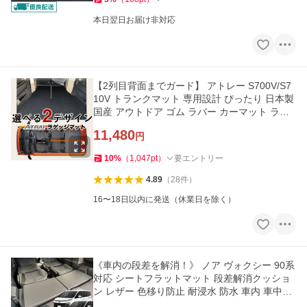
本日翌日お届け非対応
【2列目背面までガード】 アトレー S700V/S7
10V トランクマット 専用設計 ぴったり 日本製
国産 アウトドア ゴム ラバー カーマット ラゲ
ッジマット 荷室
11,480
円
10
%
（
1,047
pt
）
要エントリー
4.89
（
28
件
）
16〜18日以内に発送（休業日を除く）
《車内の段差を解消！》 ノア ヴォクシー 90系
対応 シートフラットマット 段差解消クッショ
ン レザー 色移り防止 耐浸水 防水 車内 車中泊
仮眠 ファミリー