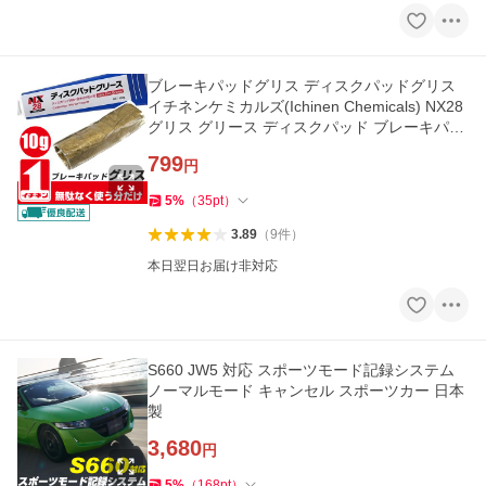
ブレーキパッドグリス ディスクパッドグリス
イチネンケミカルズ(Ichinen Chemicals) NX28
グリス グリース ディスクパッド ブレーキパッ
ド 10g 耐熱
799
円
5
%
（
35
pt
）
3.89
（
9
件
）
本日翌日お届け非対応
S660 JW5 対応 スポーツモード記録システム
ノーマルモード キャンセル スポーツカー 日本
製
3,680
円
5
%
（
168
pt
）