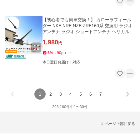
【初心者でも簡単交換！】 カローラフィール
ダー NKE NRE NZE ZRE160系 交換用 ラジオ
アンテナ ラジオ ショートアンテナ ヘリカルシ
ョート アンテナ FM
1,980
円
5
%
（
90
pt
）
本日翌日お届け非対応
1
2
3
4
5
6
7
298,160
件中
1
〜
30
件
ページ上部に戻る