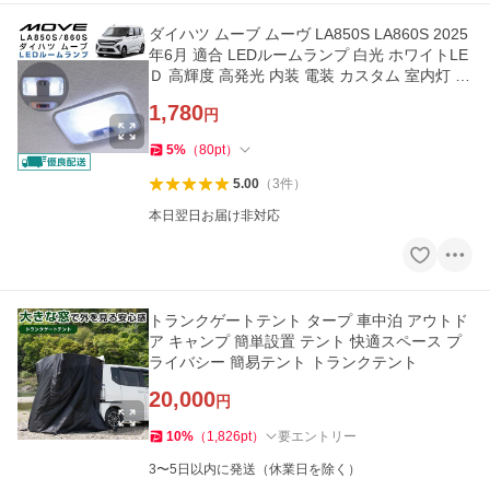
ダイハツ ムーブ ムーヴ LA850S LA860S 2025
年6月 適合 LEDルームランプ 白光 ホワイトLE
Ｄ 高輝度 高発光 内装 電装 カスタム 室内灯 車
内灯 ポイント消費
1,780
円
5
%
（
80
pt
）
5.00
（
3
件
）
本日翌日お届け非対応
トランクゲートテント タープ 車中泊 アウトド
ア キャンプ 簡単設置 テント 快適スペース プ
ライバシー 簡易テント トランクテント
20,000
円
10
%
（
1,826
pt
）
要エントリー
3〜5日以内に発送（休業日を除く）