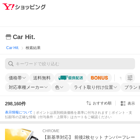
Car Hit.
Car Hit.
検索結果
価格帯
送料無料
すべての条
対応車種メーカー
色
ライト取り付け位置
ブラン
298,160
件
おすすめ順
表示
表示情報について
｜ポイントは原則税抜価格を基準に付与されます｜ポイント・支
払額等の正確な情報（付与条件・上限等）はカートをご確認ください
CHROME
【新基準対応】 前後2枚セット ナンバーフレー