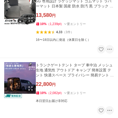
5G 専用設計 ラゲッジマット ゴムマット ラバ
ーマット 日本製 国産 防水 防汚 黒 ブラック ゴ
ム生地 トランクマット
13,580
円
10
%
（
1,239
pt
）
要エントリー
4.33
（
3
件
）
16〜18日以内に発送（休業日を除く）
トランクゲートテント タープ 車中泊 メッシュ
生地 通気性 アウトドア キャンプ 簡単設置 テ
ント 快適スペース プライバシー 簡易テント ト
ランクテント
22,800
円
10
%
（
2,082
pt
）
要エントリー
本日翌日お届け非対応