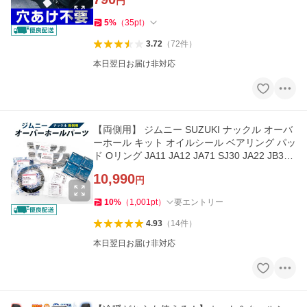
円
5
%
（
35
pt
）
3.72
（
72
件
）
本日翌日お届け非対応
【両側用】 ジムニー SUZUKI ナックル オーバ
ーホール キット オイルシール ベアリング パッ
ド Oリング JA11 JA12 JA71 SJ30 JA22 JB31
スズキ jimny
10,990
円
10
%
（
1,001
pt
）
要エントリー
4.93
（
14
件
）
本日翌日お届け非対応