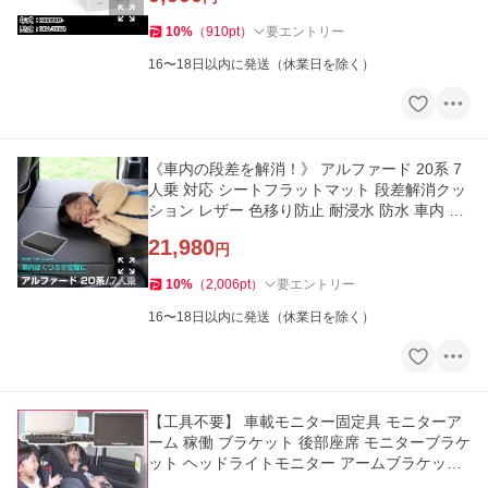
10
%
（
910
pt
）
要エントリー
16〜18日以内に発送（休業日を除く）
《車内の段差を解消！》 アルファード 20系 7
人乗 対応 シートフラットマット 段差解消クッ
ション レザー 色移り防止 耐浸水 防水 車内 車
中泊 安眠
21,980
円
10
%
（
2,006
pt
）
要エントリー
16〜18日以内に発送（休業日を除く）
【工具不要】 車載モニター固定具 モニターア
ーム 稼働 ブラケット 後部座席 モニターブラケ
ット ヘッドライトモニター アームブラケット
ポイント消費