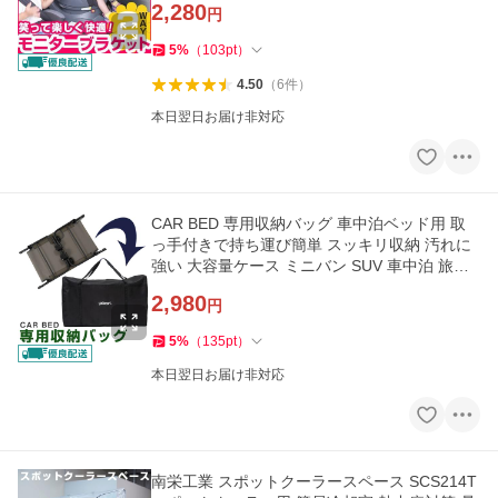
2,280
円
5
%
（
103
pt
）
4.50
（
6
件
）
本日翌日お届け非対応
CAR BED 専用収納バッグ 車中泊ベッド用 取
っ手付きで持ち運び簡単 スッキリ収納 汚れに
強い 大容量ケース ミニバン SUV 車中泊 旅行
キャンプ
2,980
円
5
%
（
135
pt
）
本日翌日お届け非対応
南栄工業 スポットクーラースペース SCS214T