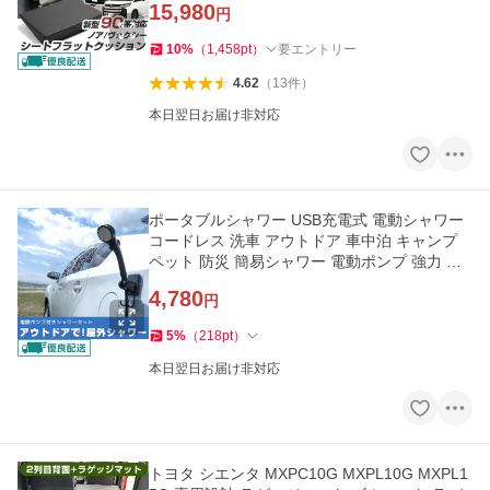
15,980
円
10
%
（
1,458
pt
）
要エントリー
4.62
（
13
件
）
本日翌日お届け非対応
ポータブルシャワー USB充電式 電動シャワー
コードレス 洗車 アウトドア 車中泊 キャンプ
ペット 防災 簡易シャワー 電動ポンプ 強力 シ
ャワーヘッド
4,780
円
5
%
（
218
pt
）
本日翌日お届け非対応
トヨタ シエンタ MXPC10G MXPL10G MXPL1