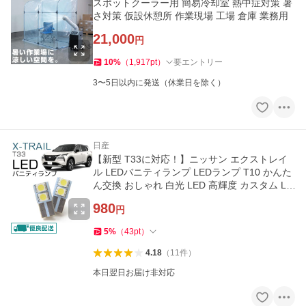
スポットクーラー用 簡易冷却室 熱中症対策 暑
さ対策 仮設休憩所 作業現場 工場 倉庫 業務用
21,000
円
10
%
（
1,917
pt
）
要エントリー
3〜5日以内に発送（休業日を除く）
日産
【新型 T33に対応！】ニッサン エクストレイ
ル LEDバニティランプ LEDランプ T10 かんた
ん交換 おしゃれ 白光 LED 高輝度 カスタム LE
D化
980
円
5
%
（
43
pt
）
4.18
（
11
件
）
本日翌日お届け非対応