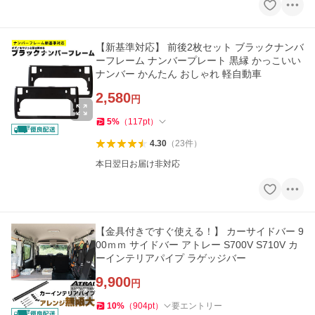
【新基準対応】 前後2枚セット ブラックナンバ
ーフレーム ナンバープレート 黒縁 かっこいい
ナンバー かんたん おしゃれ 軽自動車
2,580
円
5
%
（
117
pt
）
4.30
（
23
件
）
本日翌日お届け非対応
【金具付きですぐ使える！】 カーサイドバー 9
00ｍｍ サイドバー アトレー S700V S710V カ
ーインテリアパイプ ラゲッジバー
9,900
円
10
%
（
904
pt
）
要エントリー