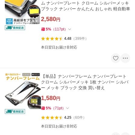
ム ナンバープレート クローム シルバーメッキ
ブラック ナンバー かんたん おしゃれ 軽自動車
2,580
円
5
%
（
117
pt
）
4.48
（
399
件
）
本日翌日お届け非対応
【単品】ナンバーフレーム ナンバープレート
クローム シルバーメッキ 1枚 ナンバー シルバ
ー メッキ ブラック 交換 買い替え
1,580
円
5
%
（
71
pt
）
4.25
（
60
件
）
本日翌日お届け非対応