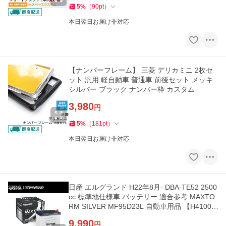
5
%
（
90
pt
）
本日翌日お届け非対応
【ナンバーフレーム】 三菱 デリカミニ 2枚セ
ット 汎用 軽自動車 普通車 前後セット メッキ
シルバー ブラック ナンバー枠 カスタム
3,980
円
5
%
（
181
pt
）
本日翌日お届け非対応
日産 エルグランド H22年8月- DBA-TE52 2500
cc 標準地仕様車 バッテリー 適合参考 MAXTO
RM SILVER MF95D23L 自動車用品 【H4100
1】
9,990
円