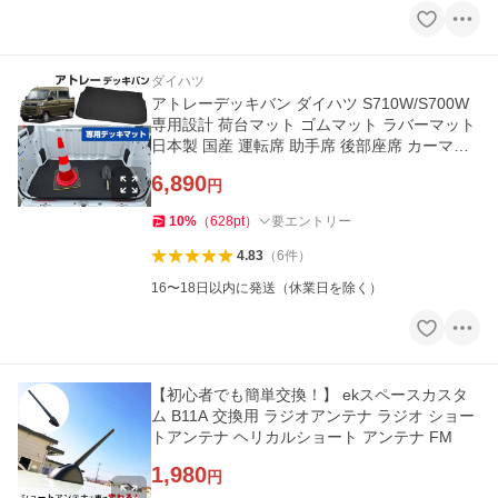
ダイハツ
アトレーデッキバン ダイハツ S710W/S700W
専用設計 荷台マット ゴムマット ラバーマット
日本製 国産 運転席 助手席 後部座席 カーマッ
ト 車内マット 傷防止
6,890
円
10
%
（
628
pt
）
要エントリー
4.83
（
6
件
）
16〜18日以内に発送（休業日を除く）
【初心者でも簡単交換！】 ekスペースカスタ
ム B11A 交換用 ラジオアンテナ ラジオ ショー
トアンテナ ヘリカルショート アンテナ FM
1,980
円