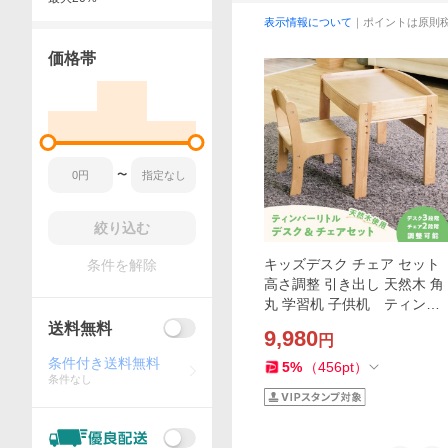
表示情報について
｜ポイントは原則
価格帯
〜
絞り込む
キッズデスク チェア セット
条件を解除
高さ調整 引き出し 天然木 角
丸 学習机 子供机 ティンバ
ーリトル デスク3段階 チェ
送料無料
9,980
円
ア2段階 高さ調節 組立式
条件付き送料無料
5
%
（
456
pt
）
条件なし