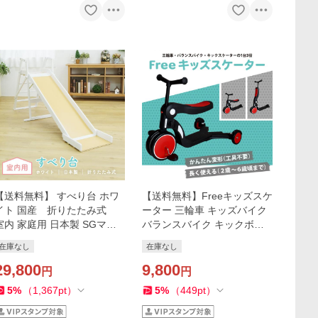
【送料無料】 すべり台 ホワ
【送料無料】Freeキッズスケ
イト 国産 折りたたみ式
ーター 三輪車 キッズバイク
室内 家庭用 日本製 SGマー
バランスバイク キックボー
ク認定 子供用 滑り台 キッズ
ド キッズスケーター 乗用玩
在庫なし
在庫なし
木製
具
29,800
9,800
円
円
5
%
（
1,367
pt
）
5
%
（
449
pt
）