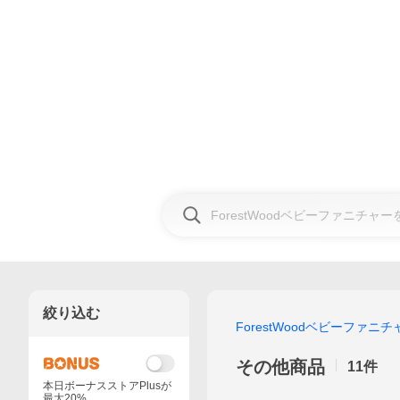
絞り込む
ForestWoodベビーファニチ
その他商品
11
件
本日ボーナスストアPlusが
最大20%