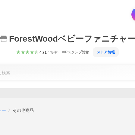
ForestWoodベビーファニチャ
VIPスタンプ対象
ストア情報
4.71
（
78
件
）
ャー
その他商品