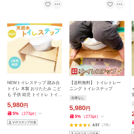
NEWトイレステップ 踏み台
【送料無料】 トイレトレー
トイレ 木製 おりたたみ こど
ニング トイレステップ
も 子供 幼児 トイトレ トイレ
在庫なし
トレーニング 補助 様式 トイ
5,980
円
レステップ
5,980
円
5
%
（
273
pt
）
5
%
（
273
pt
）
4.57
（
7
件
）