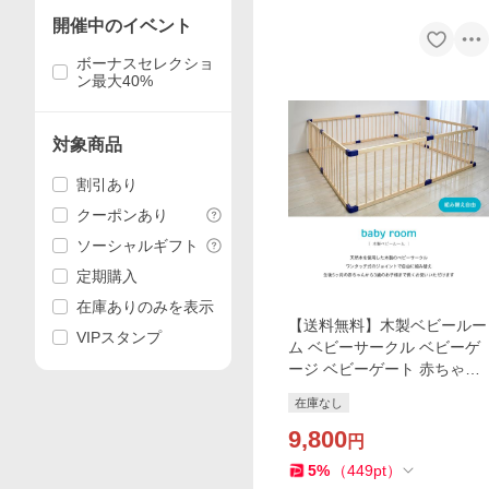
開催中のイベント
ボーナスセレクショ
ン最大40%
対象商品
割引あり
クーポンあり
ソーシャルギフト
定期購入
在庫ありのみを表示
【送料無料】木製ベビールー
VIPスタンプ
ム ベビーサークル ベビーゲ
ージ ベビーゲート 赤ちゃん
柵 サークル フェンス 8枚セ
在庫なし
ット 木製ベビーサークル
9,800
円
5
%
（
449
pt
）