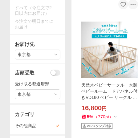
すべて（今注文で2
日以内にお届け）
今注文で明日までに
お届け
お届け先
東京都
店頭受取
受け取る都道府県
天然木ベビーサークル 木製
ベビールーム ドアパネル付
東京都
きVD180 ベビー サークル 赤
ちゃん ベビーフェンス ベビ
16,800
円
ーゲート 木製 天然木 プレイ
カテゴリ
ペン ガードフェンス
5
%
（
770
pt
）
その他商品