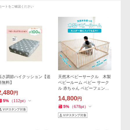
カートをご確認ください
高さ調節ハイクッション【送
天然木ベビーサークル 木製
料無料】
ベビールーム ベビー サーク
ル 赤ちゃん ベビーフェンス
2,480
円
ベビーゲート 木製 天然木 プ
14,800
円
レイペン ガードフェンス 長
5
%
（
112
pt
）
方形 正方形
5
%
（
678
pt
）