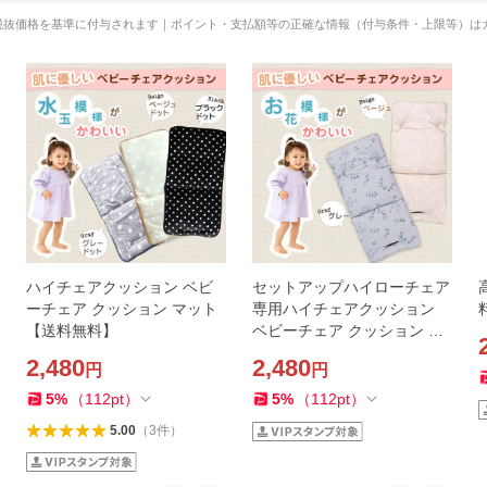
税抜価格を基準に付与されます｜ポイント・支払額等の正確な情報（付与条件・上限等）は
ハイチェアクッション ベビ
セットアップハイローチェア
ーチェア クッション マット
専用ハイチェアクッション
【送料無料】
ベビーチェア クッション マ
ット 【送料無料】
2,480
2,480
円
円
5
%
（
112
pt
）
5
%
（
112
pt
）
5.00
（
3
件
）