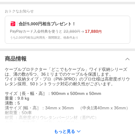
おトクなお知らせ
合計5,000円相当プレゼント！
22,880
17,880
PayPayカード入会特典を使うと
円
円
うち2,000円相当は利用先・期間限定。他条件あり
商品情報
ケーブルプロテクター「どこでもケーブル」ワイド収納シリーズ
は、溝の数が5つ、36ミリまでのケーブルを保護します。
ワイド収納タイプ・プロ（PW-3PRO）のプロ仕様は高密度ポリウ
レタン採用、50トントラック対応の耐久性がございます。
サイズ［長・幅・高］：900mm x 500mm x 50mm
重量：9.8 kg
溝数：5
溝サイズ [幅・高］：34mm x 36mm （中央1溝40mm x 36mm）
耐荷重：50t車
材質 ：高密度ポリウレタンバージン材（蓋PVC）
カラー（本体/蓋）：ブラック/イエロー
もっと見る