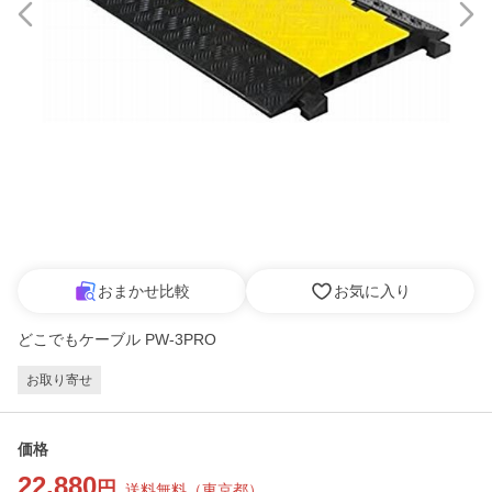
おまかせ比較
お気に入り
どこでもケーブル PW-3PRO
お取り寄せ
価格
22,880
円
送料無料
（
東京都
）