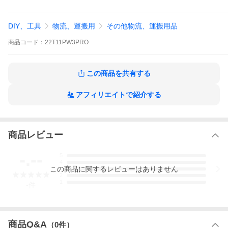
DIY、工具
物流、運搬用
その他物流、運搬用品
商品
コード：
22T11PW3PRO
この商品を共有する
アフィリエイトで紹介する
商品レビュー
-.--
5
4
この
商品
に関するレビューはありません
3
2
1
-
件
商品Q&A
（
0
件）