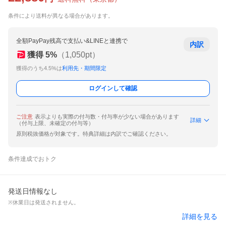
条件により送料が異なる場合があります。
全額PayPay残高で支払い&LINEと連携で
内訳
獲得
5
%
（
1,050
pt）
獲得のうち4.5%は
利用先・期間限定
ログインして確認
ご注意
表示よりも実際の付与数・付与率が少ない場合があります
詳細
（付与上限、未確定の付与等）
原則税抜価格が対象です。特典詳細は内訳でご確認ください。
条件達成でおトク
発送日情報なし
※休業日は発送されません。
詳細を見る