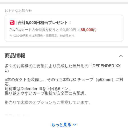
おトクなお知らせ
合計5,000円相当プレゼント！
90,000
85,000
PayPayカード入会特典を使うと
円
円
うち2,000円相当は利用先・期間限定。他条件あり
商品情報
多くのお客様のご要望により完成した屋外用の「DEFENDER XX
L」
5本のダクトを装備し、そのうち3本はC-チューブ（φ62mm）に対
応。
耐荷重はDefender IIIを上回る6トン。
乗り越えやすいカーブ形状で安全面にも配慮。
別売りで末端のオプションもご用意しています。
重量：21.4kg
耐荷重：約6t
もっと見る
材質：ポリウレタン