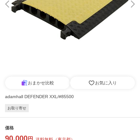
おまかせ比較
お気に入り
adamhall DEFENDER XXL/#85500
お取り寄せ
価格
90,000
円
送料無料
（
東京都
）