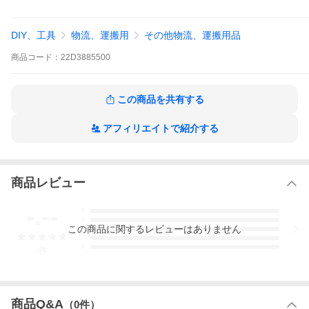
寸法：750mm×700mm×90mm
ケーブルダクト：5本（そのうち3本はC-チューブ(φ62mm）に対
応）
DIY、工具
物流、運搬用
その他物流、運搬用品
注：海外よりのお取り寄せ商品につき納期にお時間をいただく場
商品
コード：
22D3885500
合もございます。
この商品を共有する
アフィリエイトで紹介する
商品レビュー
-.--
5
4
この
商品
に関するレビューはありません
3
2
1
-
件
商品Q&A
（
0
件）