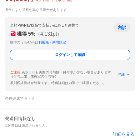
条件により送料が異なる場合があります。
全額PayPay残高で支払い&LINEと連携で
内訳
獲得
5
%
（
4,131
pt）
獲得のうち4.5%は
利用先・期間限定
ログインして確認
ご注意
表示よりも実際の付与数・付与率が少ない場合があります
詳細
（付与上限、未確定の付与等）
原則税抜価格が対象です。特典詳細は内訳でご確認ください。
条件達成でおトク
発送日情報なし
※休業日は発送されません。
詳細を見る