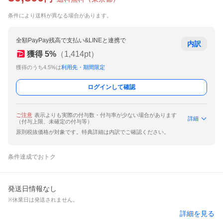
条件により送料が異なる場合があります。
全額PayPay残高で支払い&LINEと連携で
内訳
獲得
5
%
（
1,414
pt）
獲得のうち4.5%は
利用先・期間限定
ログインして確認
ご注意
表示よりも実際の付与数・付与率が少ない場合があります
詳細
（付与上限、未確定の付与等）
原則税抜価格が対象です。特典詳細は内訳でご確認ください。
条件達成でおトク
発送日情報なし
※休業日は発送されません。
詳細を見る