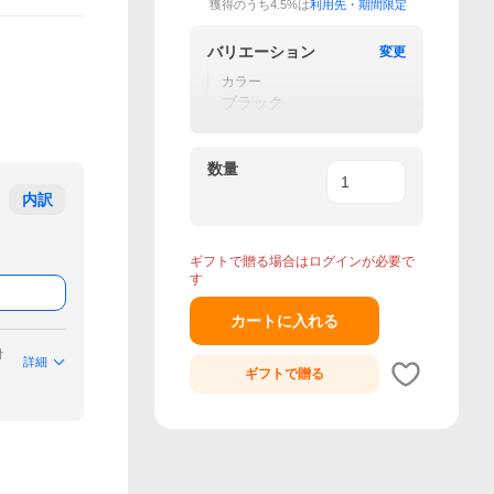
獲得のうち4.5%は
利用先・期間限定
バリエーション
変更
カラー
ブラック
数量
内訳
ギフトで贈る場合はログインが必要で
す
カートに入れる
付
詳細
ギフトで
贈る