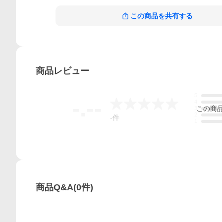
この商品を共有する
商品
レビュー
5
-.--
4
この
商
3
2
-
件
1
商品Q&A
(
0
件)