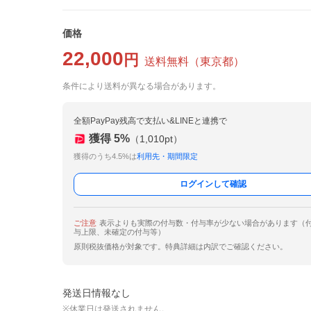
価格
22,000
円
送料無料
（
東京都
）
条件により送料が異なる場合があります。
全額PayPay残高で支払い&LINEと連携で
獲得
5
%
（
1,010
pt）
獲得のうち4.5%は
利用先・期間限定
ログインして確認
ご注意
表示よりも実際の付与数・付与率が少ない場合があります（
与上限、未確定の付与等）
原則税抜価格が対象です。特典詳細は内訳でご確認ください。
発送日情報なし
※休業日は発送されません。