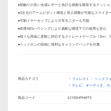
●肌触りの良い合成レザーと余計な振動を吸収するクッショ
●3次元のアームピボット構造と長さ調整が可能なスライダ
●可動イヤーカップにより片耳モニターも可能
●肉厚ABSハウジングにより過酷な環境下での使用も安心
●様々な用途に柔軟に対応するストレートケーブル（3m） *
●ヘッドホンの収納に便利なキャリングバッグを付属
商品
カテゴリ
フォレスト
ヘッドフ
テレビ、オーディオ、カ
商品
コード
11Y00HPHMT5