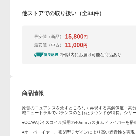
他ストアでの取り扱い（全
34
件）
15,800
最安値
（新品）
円
11,000
最安値
（中古）
円
2日以内にお届け可能な商品あり
商品情報
原音のニュアンスを余すところなく再現する高解像度・高
域ニュートラルでバランスのとれたサウンドが特長。シリ
●CCAWボイスコイル採用の40mmカスタムドライバーを
●オーバーイヤー、密閉型デザインにより高い遮音性を実現