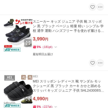
スニーカー キッズ ジュニア 子供 靴 スリッポ
ン 黒 ブラック ベージュ 軽量 軽い シンプル 学
校 通学 運動 ハンズフリー 手を使わず履ける Y
UGEN IM-2511
3,990
円
5
%
（
181
pt
）
最短明日お届け
MEI
MEI スリッポン レディース 靴 サンダル モッ
クシューズ 黒 ブラック カーキ かかと踏める
スリッパ キッズ ジュニア 子供 SHL243008SH
M243008 メイ MEI
4,990
円
5
%
（
227
pt
）