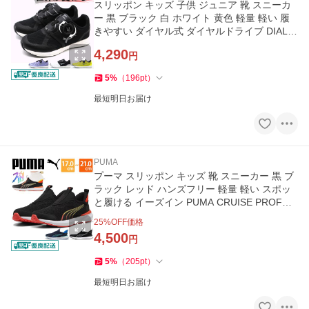
スリッポン キッズ 子供 ジュニア 靴 スニーカ
ー 黒 ブラック 白 ホワイト 黄色 軽量 軽い 履
きやすい ダイヤル式 ダイヤルドライブ DIAL D
RIVE 041106-40
4,290
円
5
%
（
196
pt
）
最短明日お届け
PUMA
プーマ スリッポン キッズ 靴 スニーカー 黒 ブ
ラック レッド ハンズフリー 軽量 軽い スポッ
と履ける イーズイン PUMA CRUISE PROFOA
M EASE IN AC＋PS 310250
25
%OFF価格
4,500
円
5
%
（
205
pt
）
最短明日お届け