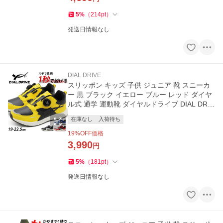
5
%
（
214
pt
）
発送日情報なし
DIAL DRIVE
スリッポン キッズ 子供 ジュニア 靴 スニーカ
ー 黒 ブラック イエロー ブルー レッド ダイヤ
ル式 通学 運動靴 ダイヤルドライブ DIAL DRIV
E HUNK O41101-40
在庫なし
入荷待ち
19
%OFF価格
3,990
円
5
%
（
181
pt
）
発送日情報なし