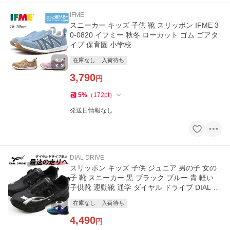
IFME
スニーカー キッズ 子供 靴 スリッポン IFME 3
0-0820 イフミー 秋冬 ローカット ゴム ゴアタ
イプ 保育園 小学校
在庫なし
入荷待ち
3,790
円
5
%
（
172
pt
）
発送日情報なし
DIAL DRIVE
スリッポン キッズ 子供 ジュニア 男の子 女の
子 靴 スニーカー 黒 ブラック ブルー 青 軽い
子供靴 運動靴 通学 ダイヤル ドライブ DIAL D
RIVE O41100-40 PRO 7
在庫なし
入荷待ち
4,490
円