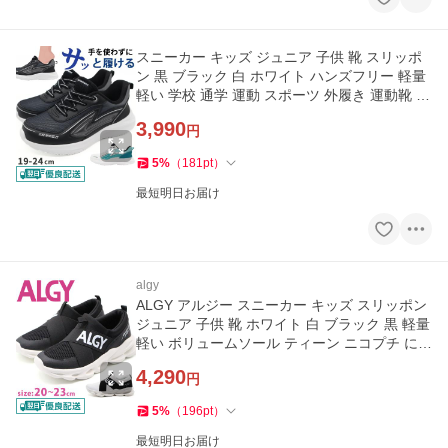
スニーカー キッズ ジュニア 子供 靴 スリッポ
ン 黒 ブラック 白 ホワイト ハンズフリー 軽量
軽い 学校 通学 運動 スポーツ 外履き 運動靴 V
ANSPORT VA707
3,990
円
5
%
（
181
pt
）
最短明日お届け
algy
ALGY アルジー スニーカー キッズ スリッポン
ジュニア 子供 靴 ホワイト 白 ブラック 黒 軽量
軽い ボリュームソール ティーン ニコプチ にこ
ぷち 4201
4,290
円
5
%
（
196
pt
）
最短明日お届け