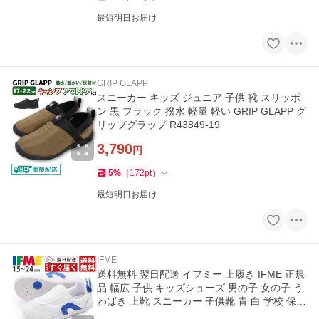
最短明日お届け
GRIP GLAPP
スニーカー キッズ ジュニア 子供 靴 スリッポ
ン 黒 ブラック 撥水 軽量 軽い GRIP GLAPP グ
リップグラップ R43849-19
3,790
円
5
%
（
172
pt
）
最短明日お届け
IFME
送料無料 翌日配送 イフミー 上履き IFME 正規
品 幅広 子供 キッズシューズ 男の子 女の子 う
わばき 上靴 スニーカー 子供靴 青 白 学校 保育
園 幼稚園 SC-0002