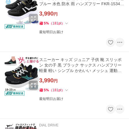
ブルー 水色 防水 雨 ハンズフリー FKR-1534
サッとインシューズ
3,990
円
5
%
（
181
pt
）
最短明日お届け
スニーカー キッズ ジュニア 子供 靴 スリッポ
ン 女の子 黒 ブラック サックス ハンズフリー
軽量 軽い シンプル かわいい メッシュ 運動靴
VANSPORT VA708
3,990
円
5
%
（
181
pt
）
最短明日お届け
DIAL DRIVE