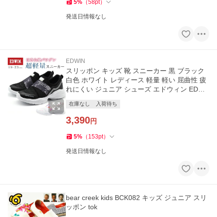
5
%
（
58
pt
）
発送日情報なし
EDWIN
スリッポン キッズ 靴 スニーカー 黒 ブラック
白色 ホワイト レディース 軽量 軽い 屈曲性 疲
れにくい ジュニア シューズ エドウィン EDWI
N EDW-3586
在庫なし
入荷待ち
3,390
円
5
%
（
153
pt
）
発送日情報なし
bear creek kids BCK082 キッズ ジュニア スリ
ッポン tok