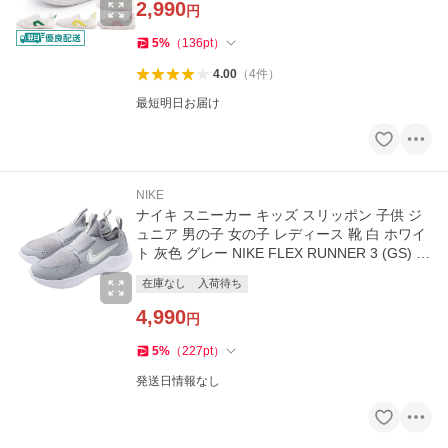
2,990
円
5
%
（
136
pt
）
4.00
（
4
件
）
最短明日お届け
NIKE
ナイキ スニーカー キッズ スリッポン 子供 ジ
ュニア 男の子 女の子 レディース 靴 白 ホワイ
ト 灰色 グレー NIKE FLEX RUNNER 3 (GS) フ
レックス ランナー 3
在庫なし
入荷待ち
4,990
円
5
%
（
227
pt
）
発送日情報なし