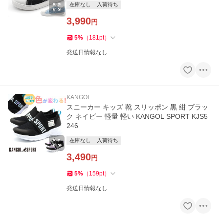
在庫なし
入荷待ち
3,990
円
5
%
（
181
pt
）
発送日情報なし
KANGOL
スニーカー キッズ 靴 スリッポン 黒 紺 ブラッ
ク ネイビー 軽量 軽い KANGOL SPORT KJS5
246
在庫なし
入荷待ち
3,490
円
5
%
（
159
pt
）
発送日情報なし