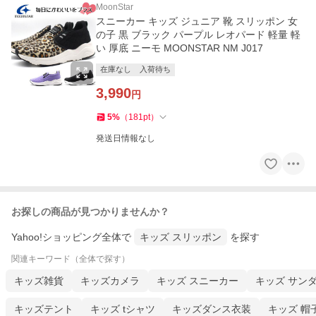
MoonStar
スニーカー キッズ ジュニア 靴 スリッポン 女
の子 黒 ブラック パープル レオパード 軽量 軽
い 厚底 ニーモ MOONSTAR NM J017
在庫なし
入荷待ち
3,990
円
5
%
（
181
pt
）
発送日情報なし
お探しの商品が見つかりませんか？
Yahoo!ショッピング全体で
キッズ スリッポン
を探す
関連キーワード（全体で探す）
キッズ雑貨
キッズカメラ
キッズ スニーカー
キッズ サン
キッズテント
キッズ tシャツ
キッズダンス衣装
キッズ 帽