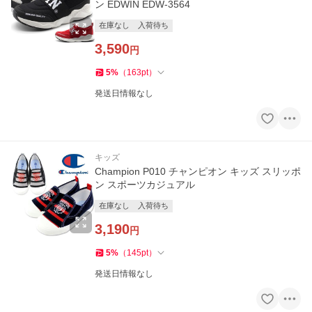
ン EDWIN EDW-3564
在庫なし
入荷待ち
3,590
円
5
%
（
163
pt
）
発送日情報なし
キッズ
Champion P010 チャンピオン キッズ スリッポ
ン スポーツカジュアル
在庫なし
入荷待ち
3,190
円
5
%
（
145
pt
）
発送日情報なし