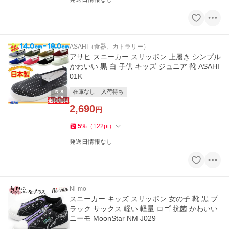
ASAHI（食器、カトラリー）
アサヒ スニーカー スリッポン 上履き シンプル
かわいい 黒 白 子供 キッズ ジュニア 靴 ASAHI
01K
在庫なし
入荷待ち
2,690
円
5
%
（
122
pt
）
発送日情報なし
Ni-mo
スニーカー キッズ スリッポン 女の子 靴 黒 ブ
ラック サックス 軽い 軽量 ロゴ 抗菌 かわいい
ニーモ MoonStar NM J029