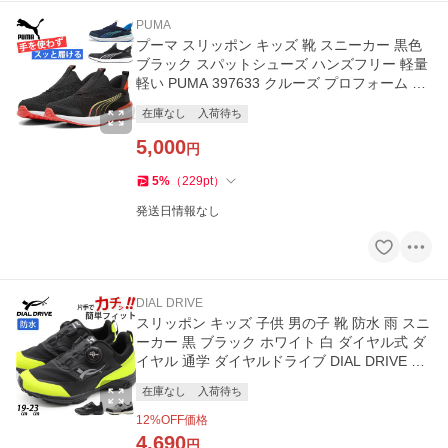
PUMA
プーマ スリッポン キッズ 靴 スニーカー 黒色
ブラック スパットシューズ ハンズフリー 軽量
軽い PUMA 397633 クルーズ プロフォーム イ
ーズイン
在庫なし
入荷待ち
5,000
円
5
%
（
229
pt
）
発送日情報なし
DIAL DRIVE
スリッポン キッズ 子供 男の子 靴 防水 雨 スニ
ーカー 黒 ブラック ホワイト 白 ダイヤル式 ダ
イヤル 通学 ダイヤルドライブ DIAL DRIVE PR
OTECT2 O41107-40
在庫なし
入荷待ち
12
%OFF価格
4,690
円