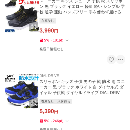
スニーカー キッズ ジュニア 子供 靴 スリッポ
ン 黒 ブラック イエロー 軽量 軽い シンプル 学
校 通学 運動 ハンズフリー 手を使わず履ける Y
UGEN IM-2509
在庫なし
3,990
円
5
%
（
181
pt
）
発送日情報なし
DIAL DRIVE
スリッポン キッズ 子供 男の子 靴 防水 雨 スニ
ーカー 黒 ブラック ホワイト 白 ダイヤル式 ダ
イヤル 子供靴 ダイヤルドライブ DIAL DRIVE
PROTECT2 R41707-50
在庫なし
入荷待ち
5,390
円
5
%
（
246
pt
）
発送日情報なし