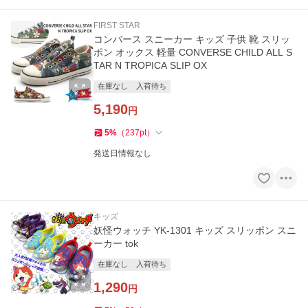
FIRST STAR
コンバース スニーカー キッズ 子供 靴 スリッ
ポン オックス 軽量 CONVERSE CHILD ALL S
TAR N TROPICA SLIP OX
在庫なし
入荷待ち
5,190
円
5
%
（
237
pt
）
発送日情報なし
キッズ
妖怪ウォッチ YK-1301 キッズ スリッポン スニ
ーカー tok
在庫なし
入荷待ち
1,290
円