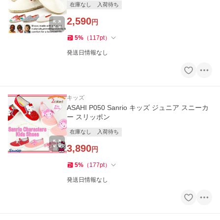
在庫なし
入荷待ち
2,590
円
5
%
（
117
pt
）
発送日情報なし
キッズ
ASAHI P050 Sanrio キッズ ジュニア スニーカ
ー スリッポン
在庫なし
入荷待ち
3,890
円
5
%
（
177
pt
）
発送日情報なし