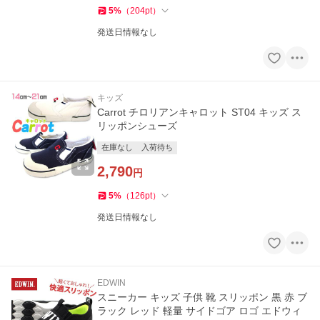
5
%
（
204
pt
）
発送日情報なし
キッズ
Carrot チロリアンキャロット ST04 キッズ ス
リッポンシューズ
在庫なし
入荷待ち
2,790
円
5
%
（
126
pt
）
発送日情報なし
EDWIN
スニーカー キッズ 子供 靴 スリッポン 黒 赤 ブ
ラック レッド 軽量 サイドゴア ロゴ エドウィ