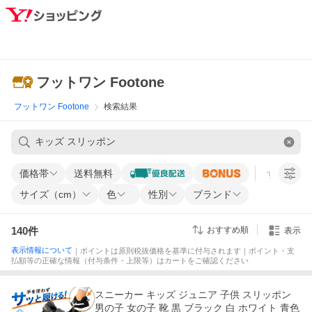
フットワン Footone
フットワン Footone
検索結果
価格帯
送料無料
すべての条
サイズ（cm）
色
性別
ブランド
140
件
おすすめ順
表示
表示情報について
｜ポイントは原則税抜価格を基準に付与されます｜ポイント・支
払額等の正確な情報（付与条件・上限等）はカートをご確認ください
スニーカー キッズ ジュニア 子供 スリッポン
男の子 女の子 靴 黒 ブラック 白 ホワイト 青色