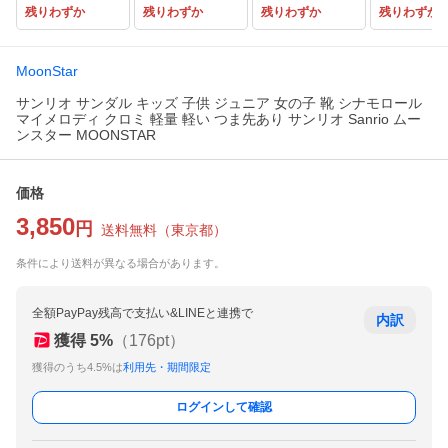
残りわずか
残りわずか
残りわずか
残りわずか
MoonStar
サンリオ サンダル キッズ 子供 ジュニア 女の子 靴 シナモロール
マイメロディ クロミ 軽量 軽い つま先あり サンリオ Sanrio ムー
ンスター MOONSTAR
価格
3,850
円
送料無料
（
東京都
）
条件により送料が異なる場合があります。
全額PayPay残高で支払い&LINEと連携で
内訳
獲得
5
%
（
176
pt）
獲得のうち4.5%は
利用先・期間限定
ログインして確認