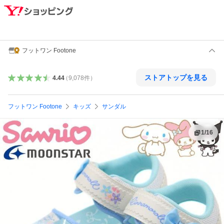
フットワン Footone
ストアトップを見る
4.44
（
9,078
件
）
フットワン Footone
キッズ
サンダル
1
/
16