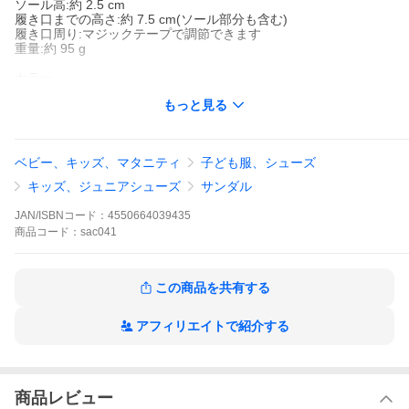
ソール高:約 2.5 cm
履き口までの高さ:約 7.5 cm(ソール部分も含む)
履き口周り:マジックテープで調節できます
重量:約 95 g
カラー
ホワイト[シナモロール] 白色
もっと見る
ピンク[マイメロディ] 桃色
パープル[クロミ] 紫色
ベビー、キッズ、マタニティ
子ども服、シューズ
おすすめのサイズ:細身、普通の方→「標準サイズ」
甲高、幅広の方→「標準サイズ」
キッズ、ジュニアシューズ
サンダル
こちらのアイテムの足入れは標準です。
JAN/ISBNコード：
4550664039435
サンリオのキッズサマーシューズです。ホワイトは「シナモロー
商品
コード：
sac041
ル」です。つま先を覆うことで、お子様の足を衝撃などから守
る、保護性を高めた前被りの設計です。甲は涼しげなクリア素材
で、そこにキャラクターを大きくプリントしました。甲バンドの
リボンも可愛いポイントです。重さは16.0cmで片足約95gです。
この商品を共有する
アフィリエイトで紹介する
商品レビュー