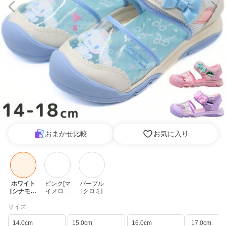
おまかせ比較
お気に入り
ホワイト
ピンク[マ
パープル
[シナモロ
イメロデ
[クロミ]
ール]
ィ]
サイズ
14.0cm
15.0cm
16.0cm
17.0cm