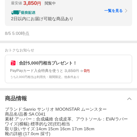
3,850
最安値
閲覧中
円
一覧を見る
2日以内にお届け可能な商品あり
8/5 5:00
時点
おトクなお知らせ
合計5,000円相当プレゼント！
3,850
0
PayPayカード入会特典を使うと
円
円
うち2,000円相当は利用先・期間限定。他条件あり
商品情報
ブランド:Sanrio サンリオ MOONSTAR ムーンスター
商品名/品番:SA C041
素材:アッパー：合成繊維 合成皮革、アウトソール：EVA/ラバー
ワイズ(横幅):標準的な2E(EE)相当
取り扱いサイズ:14cm 15cm 16cm 17cm 18cm
靴の詳細:(17.0cm 採寸)