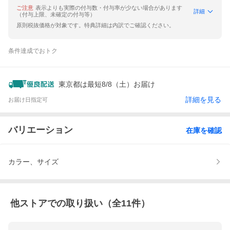
ご注意
表示よりも実際の付与数・付与率が少ない場合があります
詳細
（付与上限、未確定の付与等）
原則税抜価格が対象です。特典詳細は内訳でご確認ください。
条件達成でおトク
東京都は最短8/8（土）お届け
詳細を見る
お届け日指定可
バリエーション
在庫を確認
カラー、サイズ
他ストアでの取り扱い（全
11
件）