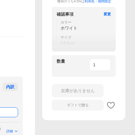
獲得のうち4.5%は
利用先・期間限定
確認事項
変更
カラー
ホワイト
サイズ
14.0cm
数量
内訳
在庫がありません
ギフトで
贈る
付
詳細