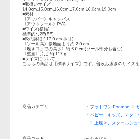
■取扱いサイズ
14.0cm,15.0cm,16.0cm,17.0cm,18.0cm,19.0cm
■素材
《アッパー》キャンバス
《アウトソール》PVC
■ワイズ(横幅)
標準的な2E(EE)
■靴の詳細 ( 17.0 cm 採寸)
《ソール高》接地面より約 2.0 cm
《履き口までの高さ》約 6.0 cm(ソール部分も含む)
《重量》片足 約 117 g
■サイズについて
こちらの商品は【標準サイズ】です。普段お履きのサイズ
商品
カテゴリ
フットワン Footone
ベビー、キッズ、マタニ
上履き、スクールシュ
商品
コード
enjibaki01k