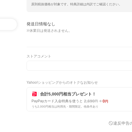
原則税抜価格が対象です。特典詳細は内訳でご確認ください。
発送日情報なし
※休業日は発送されません。
ストアコメント
Yahoo!ショッピングからのオトクなお知らせ
合計5,000円相当プレゼント！
2,690
0
PayPayカード入会特典を使うと
円
円
うち2,000円相当は利用先・期間限定。他条件あり
違反申告