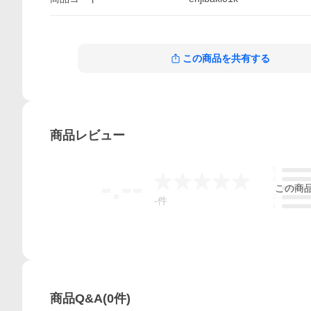
この商品を共有する
商品
レビュー
5
-.--
4
この
商
3
2
-
件
1
商品Q&A
(
0
件)