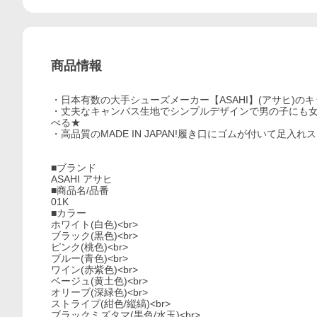
商品情報
・日本有数の大手シューズメーカー【ASAHI】(アサヒ)
・丈夫なキャンバス生地でシンプルデザインで男の子にも女
べる★
・高品質のMADE IN JAPAN!履き口にゴムが付いて足
■ブランド
ASAHI アサヒ
■商品名/品番
01K
■カラー
ホワイト(白色)<br>
ブラック(黒色)<br>
ピンク(桃色)<br>
ブルー(青色)<br>
ワイン(赤紫色)<br>
ベージュ(黄土色)<br>
オリーブ(深緑色)<br>
ストライプ(紺色/縦縞)<br>
ブラックミズタマ(黒色/水玉)<br>