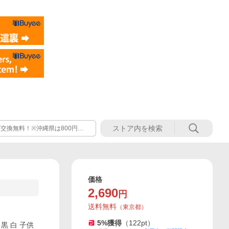
交換無料！※沖縄県は800円で
価格
2,690
円
送料無料
（
東京都
）
5
%獲得
（
122
pt）
黒 白 子供