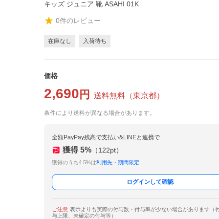
キッズ ジュニア 靴 ASAHI 01K
0
件のレビュー
在庫なし
入荷待ち
価格
2,690
円
送料無料
（
東京都
）
条件により送料が異なる場合があります。
全額PayPay残高で支払い&LINEと連携で
獲得
5
%
（
122
pt）
獲得のうち4.5%は
利用先・期間限定
ログインして確認
ご注意
表示よりも実際の付与数・付与率が少ない場合があります（
与上限、未確定の付与等）