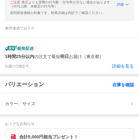
ご注意
表示よりも実際の付与数・付与率が少ない場合があります
詳細
（付与上限、未確定の付与等）
原則税抜価格が対象です。特典詳細は内訳でご確認ください。
条件達成でおトク
1時間25分以内
の注文で最短
明日
お届け（東京都）
詳細を見る
お届け日指定可
バリエーション
在庫を確認
カラー、サイズ
おトクなお知らせ
合計5,000円相当プレゼント！