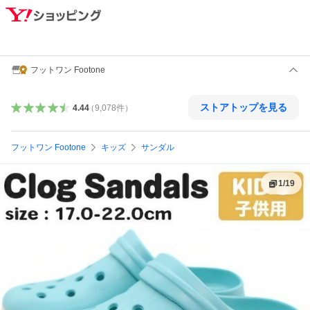
フットワン Footone
ストアトップを見る
4.44
（
9,078
件
）
フットワン Footone
キッズ
サンダル
1
/
19