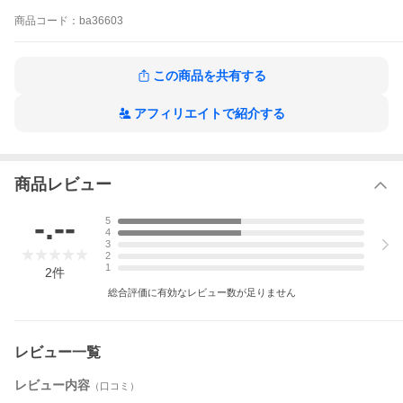
驚くほど軽くて柔らかな履き心地で、元気いっぱいなお子様の足
を一日中快適に守ります。
商品
コード：
ba36603
水に強く丸洗いできるEVA素材を採用し、かかとに掛けられる2wa
yストラップで走っても脱げにくい安心設計です。
サッと脱ぎ履きできてお手入れも簡単なので、普段の公園遊びか
ら夏のプール、海などのレジャーまで大活躍間違いなしの一足で
この商品を共有する
す。
アフィリエイトで紹介する
商品レビュー
-.--
5
4
3
2
1
2
件
総合評価に有効なレビュー数が足りません
レビュー一覧
レビュー内容
（口コミ）