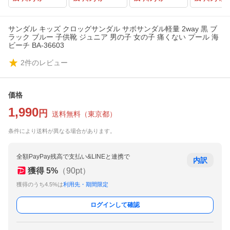
サンダル キッズ クロッグサンダル サボサンダル軽量 2way 黒 ブ
ラック ブルー 子供靴 ジュニア 男の子 女の子 痛くない プール 海
ビーチ BA-36603
2
件のレビュー
価格
1,990
円
送料無料
（
東京都
）
条件により送料が異なる場合があります。
全額PayPay残高で支払い&LINEと連携で
内訳
獲得
5
%
（
90
pt）
獲得のうち4.5%は
利用先・期間限定
ログインして確認