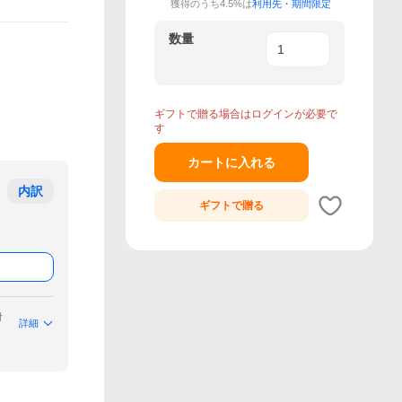
獲得のうち4.5%は
利用先・期間限定
数量
ギフトで贈る場合はログインが必要で
す
カートに入れる
内訳
ギフトで
贈る
付
詳細