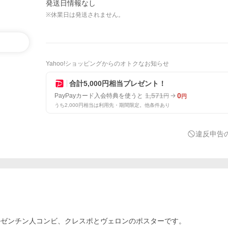
発送日情報なし
※休業日は発送されません。
Yahoo!ショッピングからのオトクなお知らせ
合計5,000円相当プレゼント！
1,571
0
PayPayカード入会特典を使うと
円
円
うち2,000円相当は利用先・期間限定。他条件あり
違反申告
シー：アルゼンチン人コンビ、クレスポとヴェロンのポスターです。