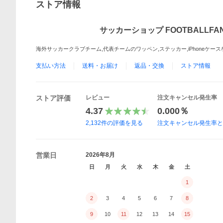
ストア情報
サッカーショップ FOOTBALLFA
海外サッカークラブチーム,代表チームのワッペン,ステッカー,iPhoneケ
支払い方法
送料・お届け
返品・交換
ストア情報
ストア評価
レビュー
注文キャンセル発生率
4.37
0.000％
2,132
件の評価を見る
注文キャンセル発生率
営業日
2026年8月
日
月
火
水
木
金
土
1
2
3
4
5
6
7
8
9
10
11
12
13
14
15