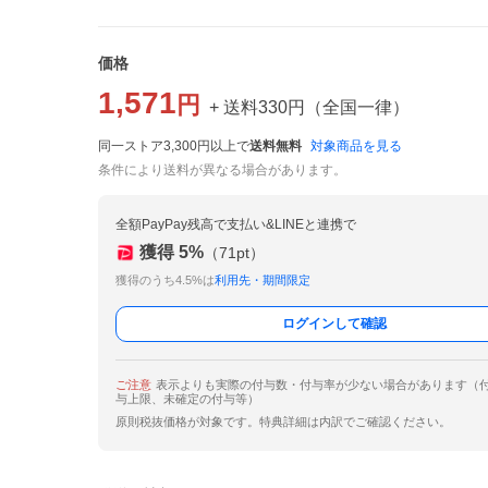
価格
1,571
円
+ 送料
330
円
（
全国一律
）
同一ストア3,300円以上で
送料無料
対象商品を見る
条件により送料が異なる場合があります。
全額PayPay残高で支払い&LINEと連携で
獲得
5
%
（
71
pt）
獲得のうち4.5%は
利用先・期間限定
ログインして確認
ご注意
表示よりも実際の付与数・付与率が少ない場合があります（
与上限、未確定の付与等）
原則税抜価格が対象です。特典詳細は内訳でご確認ください。