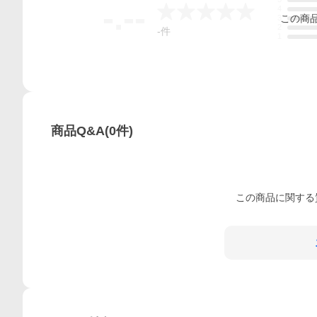
-.--
4
この
商
3
2
-
件
1
商品Q&A
(
0
件)
この
商品
に関する