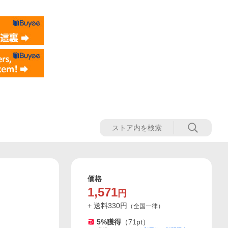
価格
1,571
円
+ 送料
330
円
（
全国一律
）
5
%獲得
（
71
pt）