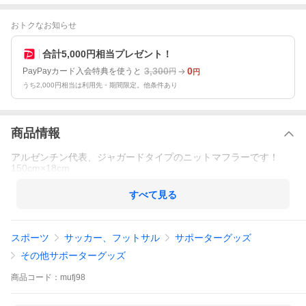
おトクなお知らせ
合計5,000円相当プレゼント！
3,300
0
PayPayカード入会特典を使うと
円
円
うち2,000円相当は利用先・期間限定。他条件あり
商品情報
アルゼンチン代表、ジャガードタイプのニットマフラーです！
150cm×18cm
すべて見る
スポーツ
サッカー、フットサル
サポーターグッズ
その他サポーターグッズ
商品
コード：
mufj98