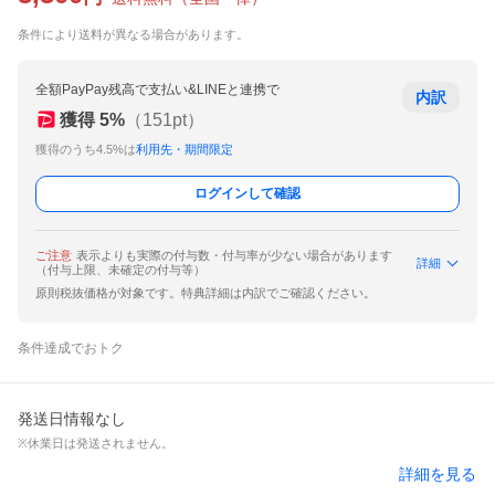
条件により送料が異なる場合があります。
全額PayPay残高で支払い&LINEと連携で
内訳
獲得
5
%
（
151
pt）
獲得のうち4.5%は
利用先・期間限定
ログインして確認
ご注意
表示よりも実際の付与数・付与率が少ない場合があります
詳細
（付与上限、未確定の付与等）
原則税抜価格が対象です。特典詳細は内訳でご確認ください。
条件達成でおトク
発送日情報なし
※休業日は発送されません。
詳細を見る