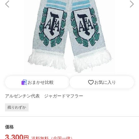
おまかせ比較
お気に入り
アルゼンチン代表 ジャガードマフラー
残りわずか
価格
3,300
円
送料無料
（
全国一律
）