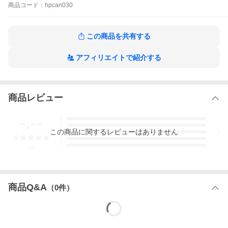
商品
コード：
hpcan030
この商品を共有する
アフィリエイトで紹介する
商品レビュー
-.--
5
4
この
商品
に関するレビューはありません
3
2
1
-
件
商品Q&A
（
0
件）