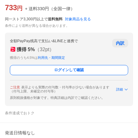
733
円
+ 送料
330
円
（
全国一律
）
同一ストア3,300円以上で
送料無料
対象商品を見る
条件により送料が異なる場合があります。
全額PayPay残高で支払い&LINEと連携で
内訳
獲得
5
%
（
32
pt）
獲得のうち4.5%は
利用先・期間限定
ログインして確認
ご注意
表示よりも実際の付与数・付与率が少ない場合があります
詳細
（付与上限、未確定の付与等）
原則税抜価格が対象です。特典詳細は内訳でご確認ください。
条件達成でおトク
発送日情報なし