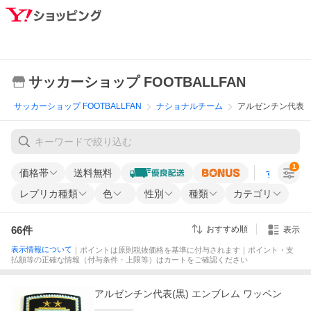
サッカーショップ FOOTBALLFAN
サッカーショップ FOOTBALLFAN
ナショナルチーム
アルゼンチン代表
1
価格帯
送料無料
すべての条
レプリカ種類
色
性別
種類
カテゴリ
66
件
おすすめ順
表示
表示情報について
｜ポイントは原則税抜価格を基準に付与されます｜ポイント・支
払額等の正確な情報（付与条件・上限等）はカートをご確認ください
アルゼンチン代表(黒) エンブレム ワッペン