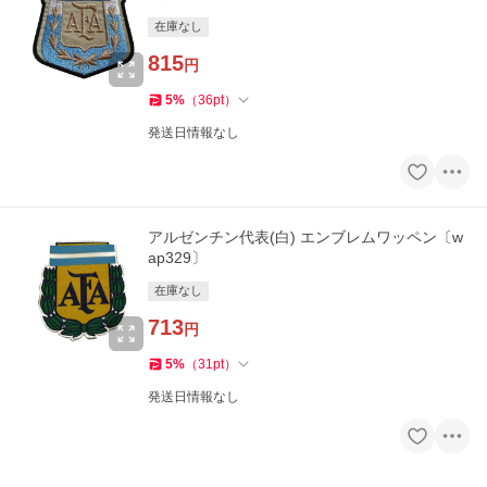
在庫なし
815
円
5
%
（
36
pt
）
発送日情報なし
アルゼンチン代表(白) エンブレムワッペン〔w
ap329〕
在庫なし
713
円
5
%
（
31
pt
）
発送日情報なし