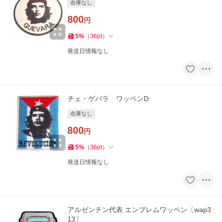
在庫なし
800
円
5
%
（
36
pt
）
発送日情報なし
チェ・ゲバラ ワッペンD
在庫なし
800
円
5
%
（
36
pt
）
発送日情報なし
アルゼンチン代表 エンブレムワッペン〔wap3
13〕