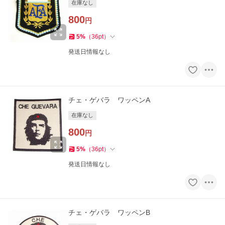
在庫なし
800
円
5
%
（
36
pt
）
発送日情報なし
チェ・ゲバラ ワッペンA
在庫なし
800
円
5
%
（
36
pt
）
発送日情報なし
チェ・ゲバラ ワッペンB