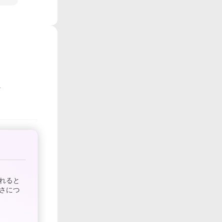
れると
さにつ