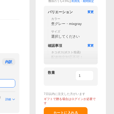
獲得のうち4.5%は
利用先・期間限定
バリエーション
変更
カラー
杢グレー・mixgray
サイズ
選択してください
確認事項
変更
ネコポス(ポスト投函)
配達指定対応不可！
内訳
数量
7日以内に注文した方がいます
付
ギフトで贈る場合はログインが必要で
詳細
す
カートに入れる