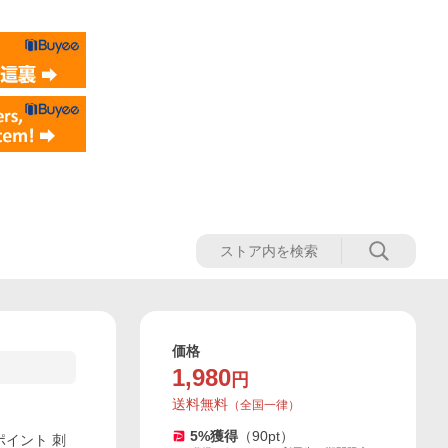
価格
1,980
円
送料無料
（
全国一律
）
5
%獲得
（
90
pt）
ポイント 刺