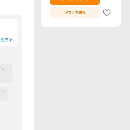
ギフトで
贈る
細を見る
rgu
en