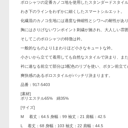
ポロシャツの定番カノコ地を使用したスタンダードスタイ
わき下のラインをわずかに細くしたスマートシルエット。
化繊混のカノコ生地には適度な伸縮性とシワへの耐性があ
胸にはさりげないワンポイント刺繍が施され、大人しい雰
そしてこのポロシャツの特徴は衿。
一般的なものより1まわりほど小さなキュートな衿。
小さいから立てて着用しても自然なスタイルで決まり、また
衿に連なる前立て部分は3配色のリブを使い、ボタン前立て
爽快感のあるポロスタイルがバッチリ決まります。
品番：917-5403
[素材]
ポリエステル65% 綿35%
[サイズ]
M 着丈：64.5 身幅：99 袖丈：21 肩幅：42.5
L 着丈：68 身幅：103 袖丈：22 肩幅：44.5