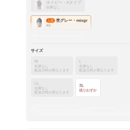
ネイビー・Aタイプ
在庫なし
杢グレー・mixgr
人気
ay
ブラック・Aタイプ
サイズ
カーキ・kha
チャコール・charcoal
M
L
在庫なし
在庫なし
在庫なし
配送日時が異なります
配送日時が異なります
ダークブルー・Bタイ
プ
LL
在庫なし
3L
在庫なし
残りわずか
配送日時が異なります
ネイビー・Bタイプ
ブラック・B
在庫なし
在庫なし
ホワイト・Bタイプ
ピンク・pink
在庫なし