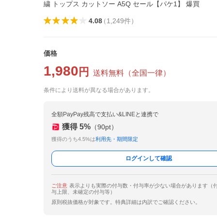
繍 トップス カットソー A5Q セール【パケ1】 爆買
4.08
（
1,249
件
）
価格
1,980
円
送料無料
（
全国一律
）
条件により送料が異なる場合があります。
全額PayPay残高で支払い&LINEと連携で
獲得
5
%
（
90
pt）
獲得のうち4.5%は
利用先・期間限定
ログインして確認
ご注意
表示よりも実際の付与数・付与率が少ない場合があります（
与上限、未確定の付与等）
原則税抜価格が対象です。特典詳細は内訳でご確認ください。