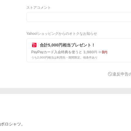
チャコール・Bタイプ
ストアコメント
Yahoo!ショッピングからのオトクなお知らせ
合計5,000円相当プレゼント！
1,980
0
PayPayカード入会特典を使うと
円
円
うち2,000円相当は利用先・期間限定。他条件あり
違反申告
袖ポロシャツ。