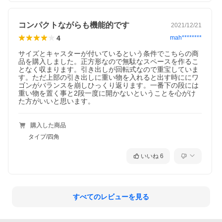
コンパクトながらも機能的です
2021/12/21
4
mah********
サイズとキャスターが付いているという条件でこちらの商
品を購入しました。正方形なので無駄なスペースを作るこ
となく収まります。引き出しが回転式なので重宝していま
す。ただ上部の引き出しに重い物を入れると出す時ににワ
ゴンがバランスを崩しひっくり返ります。一番下の段には
重い物を置く事と2段一度に開かないということを心がけ
た方がいいと思います。
購入した商品
タイプ/四角
いいね
6
すべてのレビューを見る