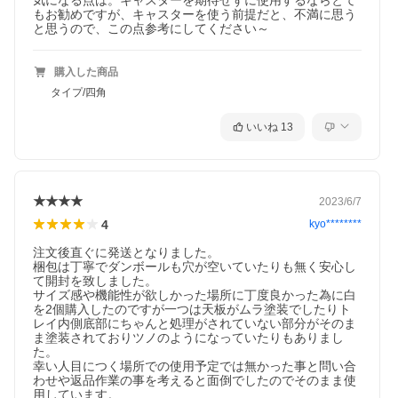
気になる点は。キャスターを期待せずに使用するならとて
もお勧めですが、キャスターを使う前提だと、不満に思う
と思うので、この点参考にしてください～
購入した商品
タイプ/四角
いいね
13
★★★★
2023/6/7
4
kyo********
注文後直ぐに発送となりました。

梱包は丁寧でダンボールも穴が空いていたりも無く安心し
て開封を致しました。

サイズ感や機能性が欲しかった場所に丁度良かった為に白
を2個購入したのですが一つは天板がムラ塗装でしたりト
レイ内側底部にちゃんと処理がされていない部分がそのま
ま塗装されておりツノのようになっていたりもありまし
た。

幸い人目につく場所での使用予定では無かった事と問い合
わせや返品作業の事を考えると面倒でしたのでそのまま使
用しています。
