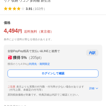
リア 収納 ワゴン 多肉棚 新生活
3.91
（
102
件
）
価格
4,494
円
送料無料
（
東京都
）
条件により送料が異なる場合があります。
全額PayPay残高で支払い&LINEと連携で
内訳
獲得
5
%
（
205
pt）
獲得のうち4.5%は
利用先・期間限定
ログインして確認
ご注意
表示よりも実際の付与数・付与率が少ない場合があります
詳細
（付与上限、未確定の付与等）
原則税抜価格が対象です。特典詳細は内訳でご確認ください。