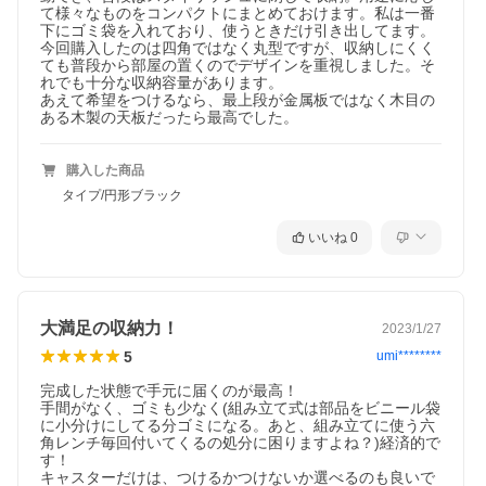
て様々なものをコンパクトにまとめておけます。私は一番
下にゴミ袋を入れており、使うときだけ引き出してます。
今回購入したのは四角ではなく丸型ですが、収納しにくく
ても普段から部屋の置くのでデザインを重視しました。そ
れでも十分な収納容量があります。

あえて希望をつけるなら、最上段が金属板ではなく木目の
ある木製の天板だったら最高でした。
購入した商品
タイプ/円形ブラック
いいね
0
大満足の収納力！
2023/1/27
5
umi********
完成した状態で手元に届くのが最高！

手間がなく、ゴミも少なく(組み立て式は部品をビニール袋
に小分けにしてる分ゴミになる。あと、組み立てに使う六
角レンチ毎回付いてくるの処分に困りますよね？)経済的で
す！

キャスターだけは、つけるかつけないか選べるのも良いで