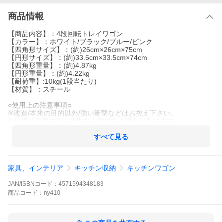
商品情報
【商品内容】：4段回転トレイワゴン
【カラー】：ホワイト/ブラック/ブルー/ピンク
【四角形サイズ】：(約)26cm×26cm×75cm
【円形サイズ】：(約)33.5cm×33.5cm×74cm
【四角形重量】：(約)4.87kg
【円形重量】：(約)4.22kg
【耐荷重】:10kg(1段当たり)
【材質】：スチール
○使用上の注意事項○
※改造/本来の目的以外/強い衝撃などはお控え下さい。
※仕様は改善の為に予告なく変更する場合があります。
※ディスプレイ画面等の環境上、写真と実際の商品の色とは多少
違う場合がございます。
すべて見る
※海外輸入商品により、汚れ/ダメージ等がついている場合がござ
います。
○以上、ご同意の上ご購入ください！○
家具、インテリア
キッチン収納
キッチンワゴン
バスケットトローリー ツールワゴン キャスターワゴン キッチン
カウンター 小物 庭 植物 キッチン スチールワゴン キャスター付き
JAN/ISBNコード：
4571594348183
収納 隙間収納ラック 回転 収納 収納カート わごん 隙間収納 炊飯
商品
コード：
ny410
器 キャスターラック トロリ コンパクト ミニワゴン スマートワゴ
ン 収納ワゴン スリムストッカー バスケット メッシュ おもちゃ エ
ステワゴン ミニ 省スペースワゴン 収納棚 スチールラック おしゃ