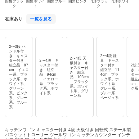
四角ブラッ
四角ホワイ
四角ブルー
四角ピンク
円形ブラッ
円形ホワイ
ク
ト
ク
ト
在庫あり
一覧を見る
2〜3段 ハ
ンドル付
き キャス
2〜4段 軽
2〜4段 天
ター付き
2〜4段 キ
量 キャス
板付き キ
組立品 87
ャスター付
ター付き
2段
ャスター付
cm イエロ
き 組立
組立品 11
き 
き 組立
ー系、ブラ
品 94cm
4cm ブラ
タ
品 103cm
ック系、ホ
イエロー
ック系、ホ
組立
ブラック
ワイト系、
系、ブラッ
ワイト系、
cm
系、ホワイ
グリーン
ク系、ホワ
グレー系、
ク系
ト系、グリ
系、ピンク
イト系
ブルー系、
ーン系
系、グレー
ベージュ系
系、ブルー
系
キッチンワゴン キャスター付き 4段 天板付き 回転式 スチール製
バスケットトローリー ツールワゴン キッチンカウンター インテ