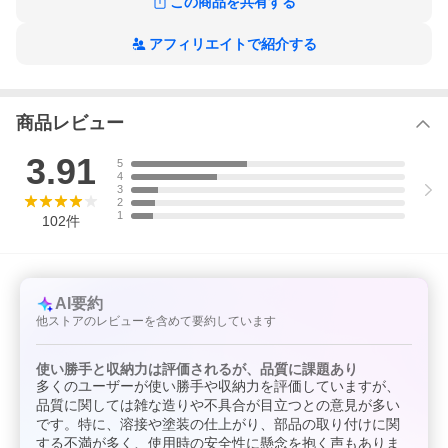
この商品を共有する
れ 可動 リビングワゴン スチール ワゴンキッチンカート 多機能収
納ラック 多肉 棚
アフィリエイトで紹介する
商品レビュー
3.91
5
4
3
2
1
102
件
AI要約
他ストアのレビューを含めて要約しています
使い勝手と収納力は評価されるが、品質に課題あり
多くのユーザーが使い勝手や収納力を評価していますが、
品質に関しては雑な造りや不具合が目立つとの意見が多い
です。特に、溶接や塗装の仕上がり、部品の取り付けに関
する不満が多く、使用時の安全性に懸念を抱く声もありま