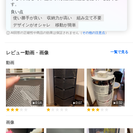
す。
良い点
使い勝手が良い
収納力が高い
組み立て不要
デザインがオシャレ
移動が簡単
その他の注意点
AI回答の正確性や商品の効果は保証されません（
）
一覧で見る
レビュー動画・画像
動画
0:14
0:07
0:32
画像