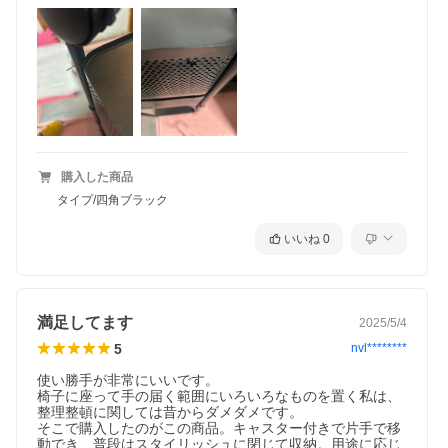
購入した商品
タイプ/四角ブラック
いいね
0
満足してます
2025/5/4
5
nvl********
使い勝手が非常にいいです。

椅子に座って手の届く範囲にいろいろなものを置く私は、
整理整頓に関しては昔からダメダメです。

そこで購入したのがこの商品。キャスター付きで片手で移
動でき、普段はスタイリッシュに閉じて収納。用途に応じ