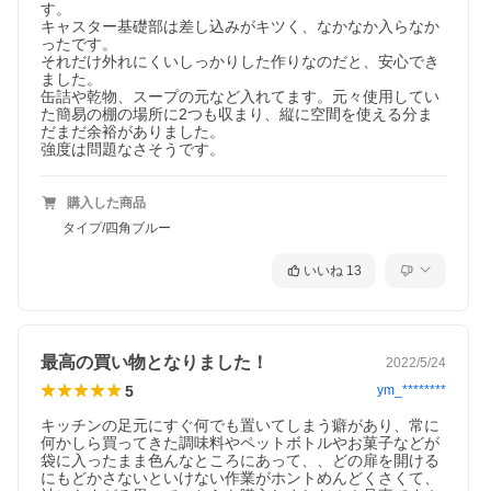
す。

キャスター基礎部は差し込みがキツく、なかなか入らなか
ったです。

それだけ外れにくいしっかりした作りなのだと、安心でき
ました。

缶詰や乾物、スープの元など入れてます。元々使用してい
た簡易の棚の場所に2つも収まり、縦に空間を使える分ま
だまだ余裕がありました。

強度は問題なさそうです。
購入した商品
タイプ/四角ブルー
いいね
13
最高の買い物となりました！
2022/5/24
5
ym_********
キッチンの足元にすぐ何でも置いてしまう癖があり、常に
何かしら買ってきた調味料やペットボトルやお菓子などが
袋に入ったまま色んなところにあって、、どの扉を開ける
にもどかさないといけない作業がホントめんどくさくて、