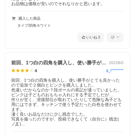
お品物は価格が安いのでそれなりかと思います。
購入した商品
タイプ/四角ホワイト
いいね
3
前回、1つ白の四角を購入し、使い勝手が…
2022/8/3
4
g_l********
前回、1つ白の四角を購入し、使い勝手がとても良かった
ので追加で２個白とピンクを購入しました。

色違いだからなのか？段ボールの表記が違っていました。
ピンクは子どものおもちゃ入れにする予定でしだが…

作りが甘く、溶接部位が取れていたりして危険な為子ども
用にはできず、キッチンで使う予定だった白色を使わせて
ます。

凄く良いお品なだけに少し残念でした。

写真を撮ったのですが、投稿できなくて（自分に）残念( 