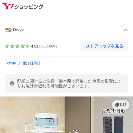
Fkstyle
ストアトップを見る
4.51
（
17,009
件
）
Fkstyle
生活日用品
配送に関するご注意 熊本県で発生した地震の影響によ
りお届けが遅れる可能性がございます。
1
/
23