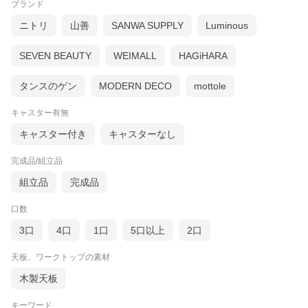
ブランド
ニトリ
山善
SANWA SUPPLY
Luminous
SEVEN BEAUTY
WEIMALL
HAGiHARA
タンスのゲン
MODERN DECO
mottole
キャスター有無
キャスター付き
キャスターなし
完成品/組立品
組立品
完成品
口数
3口
4口
1口
5口以上
2口
天板、ワークトップの素材
木製天板
キーワード