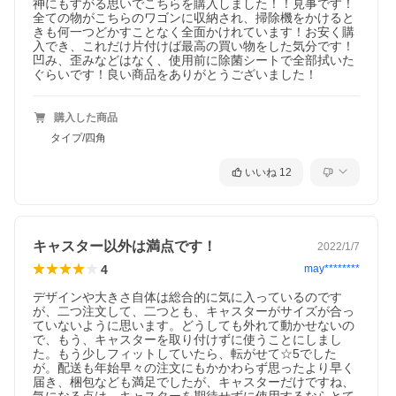
神にもすがる思いでこちらを購入しました！！見事です！
全ての物がこちらのワゴンに収納され、掃除機をかけると
きも何一つどかすことなく全面かけれています！お安く購
入でき、これだけ片付けば最高の買い物をした気分です！
凹み、歪みなどはなく、使用前に除菌シートで全部拭いた
ぐらいです！良い商品をありがとうございました！
購入した商品
タイプ/四角
いいね
12
キャスター以外は満点です！
2022/1/7
4
may********
デザインや大きさ自体は総合的に気に入っているのです
が、二つ注文して、二つとも、キャスターがサイズが合っ
ていないように思います。どうしても外れて動かせないの
で、もう、キャスターを取り付けずに使うことにしまし
た。もう少しフィットしていたら、転がせて☆5でした
が。配送も年始早々の注文にもかかわらず思ったより早く
届き、梱包なども満足でしたが、キャスターだけですね、