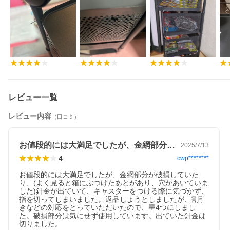
レビュー一覧
レビュー内容
（口コミ）
お値段的には大満足でしたが、金網部分が…
2025/7/13
4
cwp********
お値段的には大満足でしたが、金網部分が破損していた
り、(よく見ると箱にぶつけたあとがあり、穴があいていま
した)針金が出ていて、キャスターをつける際に気づかず、
指を切ってしまいました。返品しようとしましたが、割引
きなどの対応をとっていただいたので、星4つにしまし
た。破損部分は気にせず使用しています。出ていた針金は
切りました。