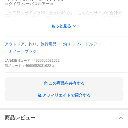
≪ダイワ シーバスルアー≫
この商品のサイズは20、重さは40です。こちらのサイズが合計で
100以下、且つ重さが700以下であれば、ゆうパケットで発送でき
ます。
もっと見る
この商品のみのご注文の場合、ゆうパケットでの配送時には合計
で5個まで入ります。
アウトドア、釣り、旅行用品
釣り
ハードルアー
ミノー、プラグ
JAN/ISBNコード：
4960652031622
商品
コード：
4960652031622-a
この商品を共有する
アフィリエイトで紹介する
商品レビュー