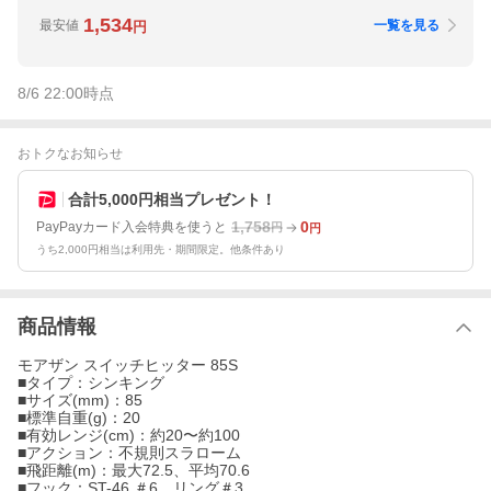
1,534
最安値
一覧を見る
円
8/6 22:00
時点
おトクなお知らせ
合計5,000円相当プレゼント！
1,758
0
PayPayカード入会特典を使うと
円
円
うち2,000円相当は利用先・期間限定。他条件あり
商品情報
モアザン スイッチヒッター 85S
■タイプ：シンキング
■サイズ(mm)：85
■標準自重(g)：20
■有効レンジ(cm)：約20〜約100
■アクション：不規則スラローム
■飛距離(m)：最大72.5、平均70.6
■フック：ST-46 ＃6、リング＃3