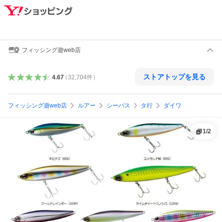
フィッシング遊web店
ストアトップを見る
4.67
（
32,704
件
）
フィッシング遊web店
ルアー
シーバス
タ行
ダイワ
1
/
2