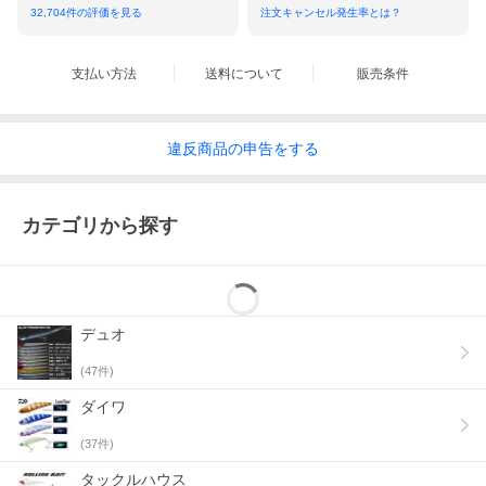
32,704
件の評価を見る
注文キャンセル発生率とは？
支払い方法
送料について
販売条件
違反
商品の
申告をする
カテゴリから探す
デュオ
(
47
件)
ダイワ
(
37
件)
タックルハウス