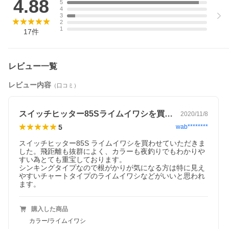
4.88
5
4
3
2
1
17
件
レビュー一覧
「在庫有り」の表示であっても、必ずしも在庫を保証するもの
ではありません。
レビュー内容
（口コミ）
掲載商品につきましては、各モール及び実店舗と在庫を共有し
ております。（その為、展示品も含まれます。）
完売や欠品の場合は、誠にご迷惑をお掛けいたしますが、御注
スイッチヒッター85Sライムイワシを買…
文をキャンセルさせていただく場合がございます。予めご了承
2020/11/8
ください。
5
wab********
商品画像は代表画像の場合もございます。商品名等をご確認の
上ご購入ください。また、仕様変更により商品スペックやパッ
スイッチヒッター85S ライムイワシを買わせていただきま
ケージ、内容量などが変更となる場合がございます。仕様変更
した。飛距離も抜群によく、カラーも夜釣りでもわかりや
に伴う返品、商品交換の際の往復送料はお客様ご負担となりま
すい為とても重宝しております。

す。予めご了承ください。
シンキングタイプなので根がかりが気になる方は特に見え
なお、「ご注文内容の確認とお届けについてのお知らせ」メー
やすいチャートタイプのライムイワシなどがいいと思われ
ル送信後は、キャンセルを承ることが出来かねますのでご了承
ます。
ください。
購入した商品
カラー/ライムイワシ