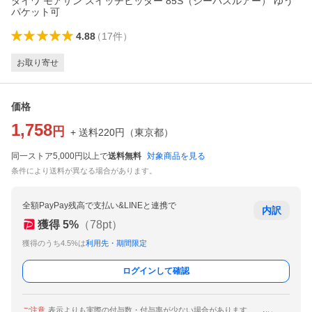
ダイワ モアザン スイッチヒッター 85S（シーバスルアー） ゆう
パケット可
4.88
（
17
件
）
お取り寄せ
価格
1,758
円
+ 送料
220
円
（
東京都
）
同一ストア5,000円以上で
送料無料
対象商品を見る
条件により送料が異なる場合があります。
全額PayPay残高で支払い&LINEと連携で
内訳
獲得
5
%
（
78
pt）
獲得のうち4.5%は
利用先・期間限定
ログインして確認
ご注意
表示よりも実際の付与数・付与率が少ない場合があります