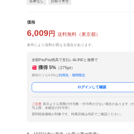
在庫なし
お取り寄せ
価格
6,009
円
送料無料
（
東京都
）
条件により送料が異なる場合があります。
全額PayPay残高で支払い&LINEと連携で
獲得
5
%
（
275
pt）
獲得のうち4.5%は
利用先・期間限定
ログインして確認
ご注意
表示よりも実際の付与数・付与率が少ない場合があります（
与上限、未確定の付与等）
原則税抜価格が対象です。特典詳細は内訳でご確認ください。