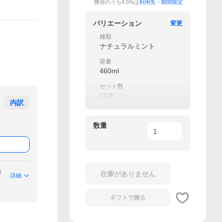
獲得のうち4.5%は
利用先・期間限定
バリエーション
変更
種類
ナチュラルミント
容量
460ml
セット数
10本
内訳
数量
付
在庫がありません
詳細
ギフトで
贈る