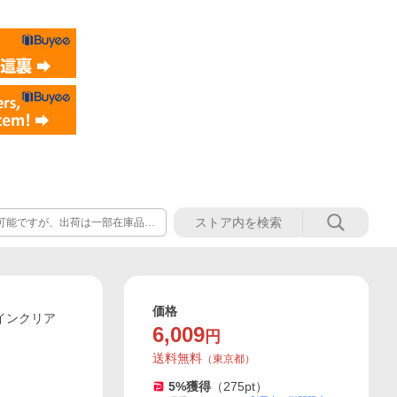
注文可能ですが、出荷は一部在庫品の
内・出荷手配、お問い合わせ回答
配送に遅延の可能性がございま
価格
インクリア
6,009
円
送料無料
（
東京都
）
5
%獲得
（
275
pt）