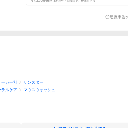
うち2,000円相当は利用先・期間限定。他条件あり
違反申告
メーカー別
サンスター
ーラルケア
マウスウォッシュ