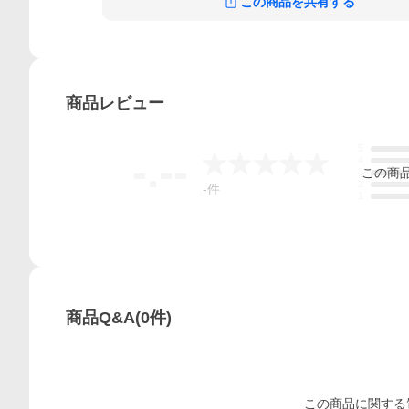
この商品を共有する
商品
レビュー
5
-.--
4
この
商
3
2
-
件
1
商品Q&A
(
0
件)
この
商品
に関する