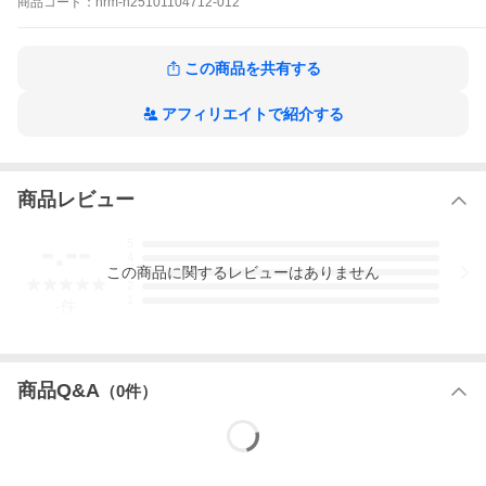
商品
コード：
hrm-h25101104712-012
この商品を共有する
アフィリエイトで紹介する
商品レビュー
-.--
5
4
この
商品
に関するレビューはありません
3
2
1
-
件
商品Q&A
（
0
件）