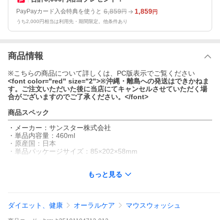
6,859
1,859
PayPayカード入会特典を使うと
円
円
うち2,000円相当は利用先・期間限定。他条件あり
商品情報
※こちらの商品について詳しくは、PC版表示でご覧ください
<font color="red" size="2">※沖縄・離島への発送はできかねま
す。ご注文いただいた後に当店にてキャンセルさせていただく場
合がございますのでご了承ください。</font>
商品スペック
・メーカー：サンスター株式会社
・単品内容量：460ml
・原産国：日本
・単品パッケージサイズ：85×202×58mm
もっと見る
ダイエット、健康
オーラルケア
マウスウォッシュ