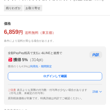
残りわずか
お取り寄せ
価格
6,859
円
送料無料
（
東京都
）
条件により送料が異なる場合があります。
全額PayPay残高で支払い&LINEと連携で
内訳
獲得
5
%
（
314
pt）
獲得のうち4.5%は
利用先・期間限定
ログインして確認
ご注意
表示よりも実際の付与数・付与率が少ない場合があります
詳細
（付与上限、未確定の付与等）
原則税抜価格が対象です。特典詳細は内訳でご確認ください。