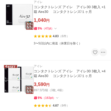
アイレ
コンタクトレンズ アイレ アイレ30 3枚入 ×1
箱 Aire30 コンタクトレンズ/１ヶ月
1,040
円
5
%
（
47
pt
）
4.83
（
6
件
）
3〜5日以内に発送（休業日を除く）
アイレ
コンタクトレンズ アイレ アイレ30 3枚入 ×4
箱 Aire30 コンタクトレンズ/１ヶ月
3,590
円
897.5円/箱（3枚, 4箱）
5
%
（
163
pt
）
4.67
（
9
件
）