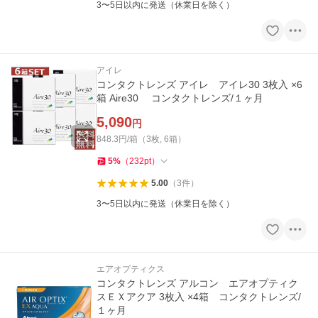
3〜5日以内に発送（休業日を除く）
アイレ
コンタクトレンズ アイレ アイレ30 3枚入 ×6
箱 Aire30 コンタクトレンズ/１ヶ月
5,090
円
848.3円/箱（3枚, 6箱）
5
%
（
232
pt
）
5.00
（
3
件
）
3〜5日以内に発送（休業日を除く）
エアオプティクス
コンタクトレンズ アルコン エアオプティク
スＥＸアクア 3枚入 ×4箱 コンタクトレンズ/
１ヶ月