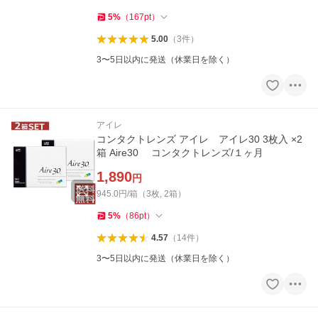
5
%
（
167
pt
）
5.00
（
3
件
）
3〜5日以内に発送（休業日を除く）
アイレ
コンタクトレンズ アイレ アイレ30 3枚入 ×2
箱 Aire30 コンタクトレンズ/１ヶ月
1,890
円
945.0円/箱（3枚, 2箱）
5
%
（
86
pt
）
4.57
（
14
件
）
3〜5日以内に発送（休業日を除く）