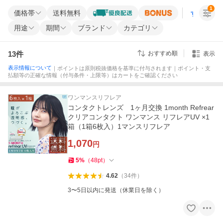
1
価格帯
送料無料
すべての条
用途
期間
ブランド
カテゴリ
13
件
おすすめ順
表示
表示情報について
｜ポイントは原則税抜価格を基準に付与されます｜ポイント・支
払額等の正確な情報（付与条件・上限等）はカートをご確認ください
ワンマンスリフレア
コンタクトレンズ 1ヶ月交換 1month Refrear
クリアコンタクト ワンマンス リフレアUV ×1
箱（1箱6枚入）1マンスリフレア
1,070
円
5
%
（
48
pt
）
4.62
（
34
件
）
3〜5日以内に発送（休業日を除く）