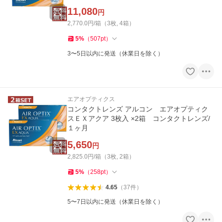
11,080
円
2,770.0円/箱（3枚, 4箱）
5
%
（
507
pt
）
3〜5日以内に発送（休業日を除く）
エアオプティクス
コンタクトレンズ アルコン エアオプティク
スＥＸアクア 3枚入 ×2箱 コンタクトレンズ/
１ヶ月
5,650
円
2,825.0円/箱（3枚, 2箱）
5
%
（
258
pt
）
4.65
（
37
件
）
5〜7日以内に発送（休業日を除く）