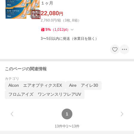
１ヶ月
22,080
円
2,760.0円/箱（3枚, 8箱）
5
%
（
1,012
pt
）
3〜5日以内に発送（休業日を除く）
このページの関連情報
カテゴリ
Alcon エアオプティクスEX
Aire アイレ30
フロムアイズ ワンマンスリフレアUV
1
13
件中
1
〜
13
件