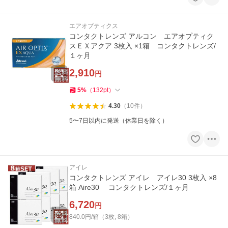
エアオプティクス
コンタクトレンズ アルコン エアオプティク
スＥＸアクア 3枚入 ×1箱 コンタクトレンズ/
１ヶ月
2,910
円
5
%
（
132
pt
）
4.30
（
10
件
）
5〜7日以内に発送（休業日を除く）
アイレ
コンタクトレンズ アイレ アイレ30 3枚入 ×8
箱 Aire30 コンタクトレンズ/１ヶ月
6,720
円
840.0円/箱（3枚, 8箱）