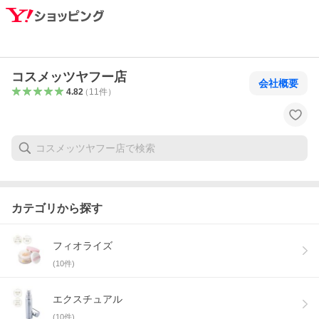
コスメッツヤフー店
会社概要
4.82
（
11
件
）
カテゴリから探す
フィオライズ
(
10
件)
エクスチュアル
(
10
件)