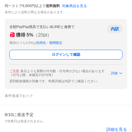
同一ストア8,800円以上で
送料無料
対象商品を見る
条件により送料が異なる場合があります。
全額PayPay残高で支払い&LINEと連携で
内訳
獲得
5
%
（
20
pt）
獲得のうち4.5%は
利用先・期間限定
ログインして確認
ご注意
表示よりも実際の付与数・付与率が少ない場合があります
詳細
（付与上限、未確定の付与等）
原則税抜価格が対象です。特典詳細は内訳でご確認ください。
条件達成でおトク
8/10に発送予定
※休業日は発送されません。
詳細を見る