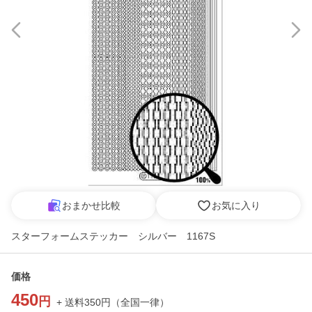
おまかせ比較
お気に入り
スターフォームステッカー シルバー 1167S
価格
450
円
+ 送料
350
円
（
全国一律
）