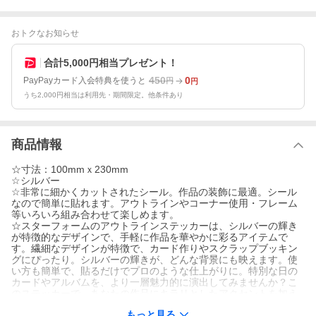
おトクなお知らせ
合計5,000円相当プレゼント！
450
0
PayPayカード入会特典を使うと
円
円
うち2,000円相当は利用先・期間限定。他条件あり
商品情報
☆寸法：100mmｘ230mm
☆シルバー
☆非常に細かくカットされたシール。作品の装飾に最適。シール
なので簡単に貼れます。アウトラインやコーナー使用・フレーム
等いろいろ組み合わせて楽しめます。
☆スターフォームのアウトラインステッカーは、シルバーの輝き
が特徴的なデザインで、手軽に作品を華やかに彩るアイテムで
す。繊細なデザインが特徴で、カード作りやスクラップブッキン
グにぴったり。シルバーの輝きが、どんな背景にも映えます。使
い方も簡単で、貼るだけでプロのような仕上がりに。特別な日の
カードやアルバムを、より一層魅力的に演出してみませんか？こ
のステッカーで、あなたの作品にキラリとしたアクセントを加え
てください！
もっと見る