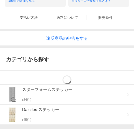
109
件の評価を見る
注文キャンセル発生率とは？
支払い方法
送料について
販売条件
違反
商品の
申告をする
カテゴリから探す
スターフォームステッカー
(
84
件)
Dazzles ステッカー
(
45
件)