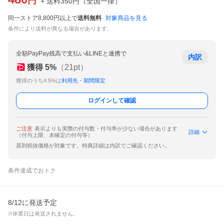
円
+ 送料
350
円
（
全国一律
）
同一ストア8,800円以上で
送料無料
対象商品を見る
条件により送料が異なる場合があります。
全額PayPay残高で支払い&LINEと連携で
内訳
獲得
5
%
（
21
pt）
獲得のうち4.5%は
利用先・期間限定
ログインして確認
ご注意
表示よりも実際の付与数・付与率が少ない場合があります
詳細
（付与上限、未確定の付与等）
原則税抜価格が対象です。特典詳細は内訳でご確認ください。
条件達成でおトク
8/12に発送予定
※休業日は発送されません。