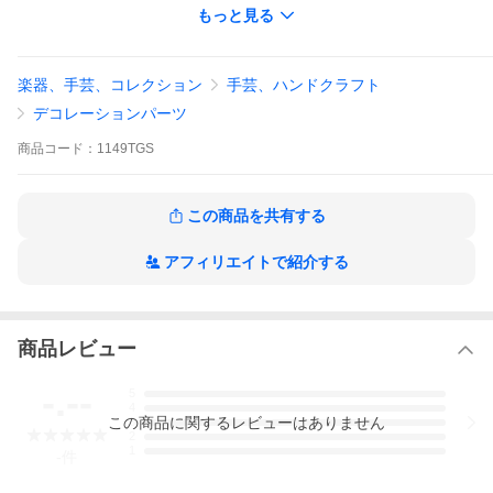
てください！
もっと見る
☆写真はモノクロで表示されています。カラーはシルバーとゴー
ルドがあります。
楽器、手芸、コレクション
手芸、ハンドクラフト
デコレーションパーツ
商品
コード：
1149TGS
この商品を共有する
アフィリエイトで紹介する
商品レビュー
-.--
5
4
この
商品
に関するレビューはありません
3
2
1
-
件