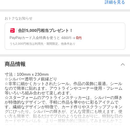
詳細を見る
おトクなお知らせ
合計5,000円相当プレゼント！
480
0
PayPayカード入会特典を使うと
円
円
うち2,000円相当は利用先・期間限定。他条件あり
商品情報
寸法：100mmｘ230mm
☆シルバー透明ラメ銀縁どり
☆非常に細かくカットされたシール。作品の装飾に最適。シール
なので簡単に貼れます。アウトラインやコーナー使用・フレーム
等いろいろ組み合わせて楽しめます。
☆スターフォームのアウトラインステッカーは、シルバーの輝き
が特徴的なデザインで、手軽に作品を華やかに彩るアイテムで
す。繊細なデザインが特徴で、カード作りやスクラップブッキン
グにぴったり。シルバーの輝きが、どんな背景にも映えます。使
い方も簡単で、貼るだけでプロのような仕上がりに。特別な日の
カードやアルバムを、より一層魅力的に演出してみませんか？こ
のステッカーで、あなたの作品にキラリとしたアクセントを加え