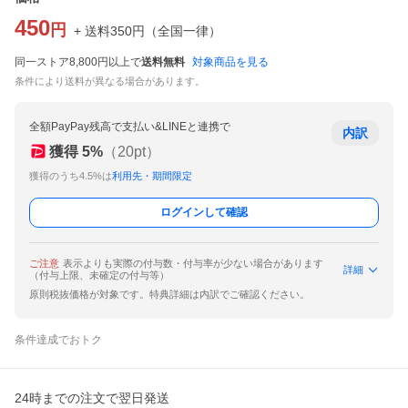
450
円
+ 送料
350
円
（
全国一律
）
同一ストア8,800円以上で
送料無料
対象商品を見る
条件により送料が異なる場合があります。
全額PayPay残高で支払い&LINEと連携で
内訳
獲得
5
%
（
20
pt）
獲得のうち4.5%は
利用先・期間限定
ログインして確認
ご注意
表示よりも実際の付与数・付与率が少ない場合があります
詳細
（付与上限、未確定の付与等）
原則税抜価格が対象です。特典詳細は内訳でご確認ください。
条件達成でおトク
24時までの注文で翌日発送