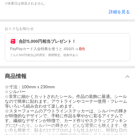
※休業日は発送されません。
詳細を見る
おトクなお知らせ
合計5,000円相当プレゼント！
450
0
PayPayカード入会特典を使うと
円
円
うち2,000円相当は利用先・期間限定。他条件あり
商品情報
☆寸法：100mmｘ230mm
☆シルバー
☆非常に細かくカットされたシール。作品の装飾に最適。シール
なので簡単に貼れます。アウトラインやコーナー使用・フレーム
等いろいろ組み合わせて楽しめます。
☆スターフォームのアウトラインステッカーは、シルバーの輝き
が特徴的なデザインで、手軽に作品を華やかに彩るアイテムで
す。繊細なデザインが特徴で、カード作りやスクラップブッキン
グにぴったり。シルバーの輝きが、どんな背景にも映えます。使
い方も簡単で、貼るだけでプロのような仕上がりに。特別な日の