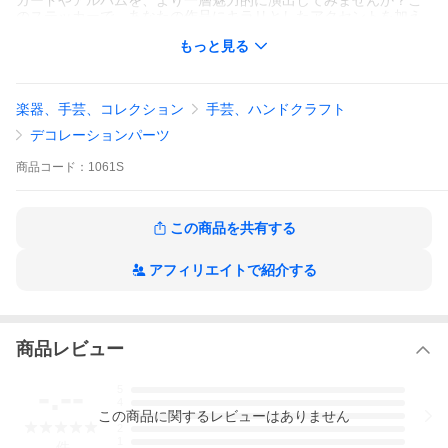
カードやアルバムを、より一層魅力的に演出してみませんか？こ
のステッカーで、あなたの作品にキラリとしたアクセントを加え
てください！
もっと見る
☆写真はモノクロで表示されています。カラーはシルバーとゴー
ルドがあります。
楽器、手芸、コレクション
手芸、ハンドクラフト
デコレーションパーツ
商品
コード：
1061S
この商品を共有する
アフィリエイトで紹介する
商品レビュー
-.--
5
4
この
商品
に関するレビューはありません
3
2
1
-
件