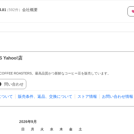
会社概要
4.81
（
592
件
）
S Yahoo!店
 COFFEE ROASTERS。最高品質かつ新鮮なコーヒー豆を販売しています。
問い合わせ
について
販売条件、返品、交換について
ストア情報
お問い合わせ情報
2026年9月
日
月
火
水
木
金
土