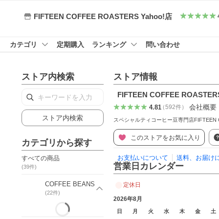
FIFTEEN COFFEE ROASTERS Yahoo!店
カテゴリ
定期購入
ランキング
問い合わせ
ストア内検索
ストア情報
FIFTEEN COFFEE ROASTER
会社概要
4.81
（
592
件
）
ストア内検索
スペシャルティコーヒー豆専門店FIFTEEN
このストアをお気に入り
カテゴリから探す
お支払いについて
送料、お届け
すべての商品
営業日カレンダー
(
39
件)
COFFEE BEANS
定休日
(
22
件)
2026年8月
日
月
火
水
木
金
土