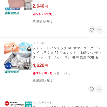
ット ステイマット
2,640
円
5
%
（
121
pt
）
最短明日お届け
レインボー
フェレット ハンモック RB サマーグーグーベ
ッド しろくま F2 フェレット 小動物 ハンモッ
ク ベッド オールシーズン 春用 夏用 秋用 もぐ
れる ポケット
4,620
円
9
%
（
380
pt
）
要エントリー
最短明日お届け
ヘルスチャージ