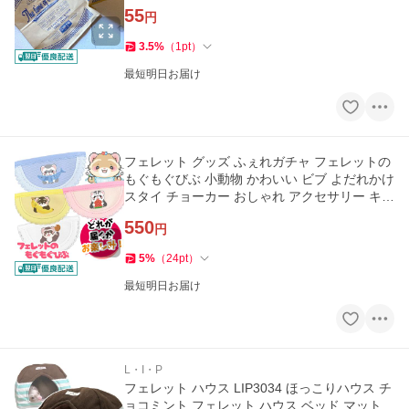
55
円
3.5
%
（
1
pt
）
最短明日お届け
フェレット グッズ ふぇれガチャ フェレットの
もぐもぐびぶ 小動物 かわいい ビブ よだれかけ
スタイ チョーカー おしゃれ アクセサリー キャ
ラクターメール便可
550
円
5
%
（
24
pt
）
最短明日お届け
L・I・P
フェレット ハウス LIP3034 ほっこりハウス チ
ョコミント フェレット ハウス ベッド マット