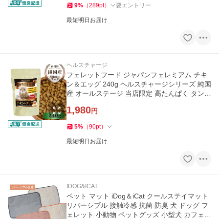
9
%
（
289
pt
）
要エントリー
最短明日お届け
ヘルスチャージ
フェレットフード ジャパンフェレミアム チキ
ン＆エッグ 240g ヘルスチャージシリーズ 純国
産 オールステージ 当店限定 高たんぱく タンパ
ク質 低脂肪
1,980
円
5
%
（
90
pt
）
最短明日お届け
IDOG&ICAT
ペット マット iDog＆iCat クールステイマット
リバーシブル 接触冷感 抗菌 防臭 犬 ドッグ フ
ェレット 小動物 ペットグッズ 小型犬 カフェマ