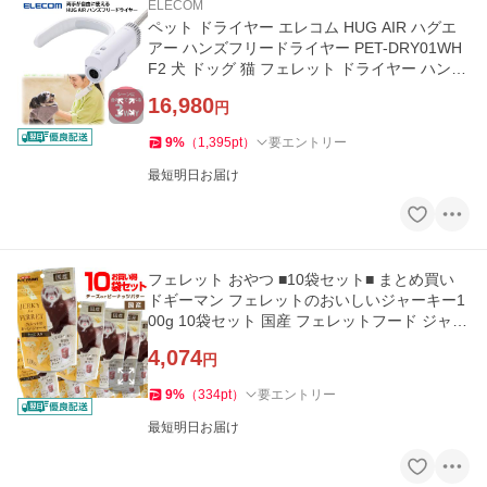
ELECOM
ペット ドライヤー エレコム HUG AIR ハグエ
アー ハンズフリードライヤー PET-DRY01WH
F2 犬 ドッグ 猫 フェレット ドライヤー ハンデ
ィ
16,980
円
9
%
（
1,395
pt
）
要エントリー
最短明日お届け
フェレット おやつ ■10袋セット■ まとめ買い
ドギーマン フェレットのおいしいジャーキー1
00g 10袋セット 国産 フェレットフード ジャー
キー お買い得
4,074
円
9
%
（
334
pt
）
要エントリー
最短明日お届け