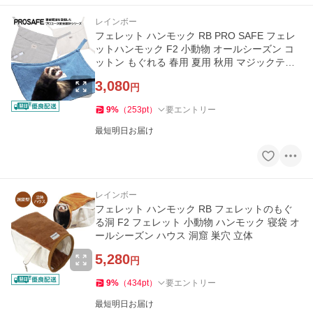
レインボー
フェレット ハンモック RB PRO SAFE フェレ
ットハンモック F2 小動物 オールシーズン コ
ットン もぐれる 春用 夏用 秋用 マジックテー
プ 安全 多頭飼い
3,080
円
9
%
（
253
pt
）
要エントリー
最短明日お届け
レインボー
フェレット ハンモック RB フェレットのもぐ
る洞 F2 フェレット 小動物 ハンモック 寝袋 オ
ールシーズン ハウス 洞窟 巣穴 立体
5,280
円
9
%
（
434
pt
）
要エントリー
最短明日お届け