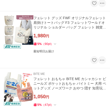
フェレット グッズ FWF オリジナルフェレット
肩掛けトートバッグ F3 フェレットワールドオ
リジナル ショルダー バッグ フェレット 雑貨
カバン かばん
1,980
円
5
%
（
90
pt
）
最短明日お届け
BITE ME
フェレット おもちゃ BITE ME カシャカシャ ビ
ニールズ ポケットおもちゃ バイトミー 犬用 ペ
ットグッズ ノーズワーク おやつ 隠す 知育玩具
メール便可
1,050
円
5
%
（
47
pt
）