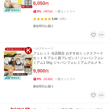
6,050
円
9
%
（
497
pt
）
要エントリー
5.00
（
6
件
）
最短明日お届け
ヘルスチャージ
フェレット 当店限定 おすすめミックスフード
セット K アルミ袋プレゼント! ジャパンフェレ
ミアム1.5Kg ジャパンフェレミアムグルメ 900
g ジャパンフェ
9,900
円
9
%
（
814
pt
）
要エントリー
最短明日お届け