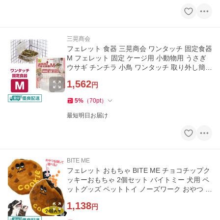
三晃商会
フェレット 食器 三晃商会 ワンタッチ 固定食器
M フェレット 固定 ケージ用 小動物用 うさぎ
ウサギ チンチラ 小鳥 ワンタッチ 取り外し簡単
こぼれにくい
1,562
円
5
%
（
70
pt
）
最短明日お届け
BITE ME
フェレット おもちゃ BITE ME チョコチップク
ッキーおもちゃ 2個セット バイトミー 犬用 ペ
ットグッズ ペットトイ ノーズワーク おやつ 隠
す メール便可
1,138
円