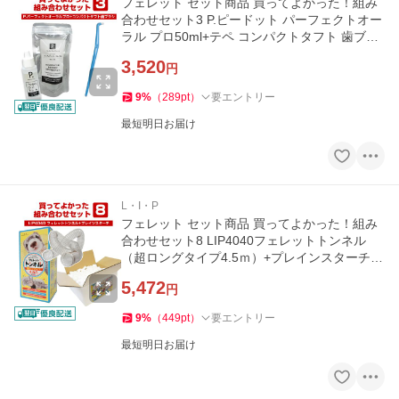
フェレット セット商品 買ってよかった！組み
合わせセット3 P.ピードット パーフェクトオー
ラル プロ50ml+テペ コンパクトタフト 歯ブラ
シ お手入れ 口臭 歯肉
3,520
円
9
%
（
289
pt
）
要エントリー
最短明日お届け
L・I・P
フェレット セット商品 買ってよかった！組み
合わせセット8 LIP4040フェレットトンネル
（超ロングタイプ4.5ｍ）+プレインスターチ
まとめ買い おもちゃ
5,472
円
9
%
（
449
pt
）
要エントリー
最短明日お届け