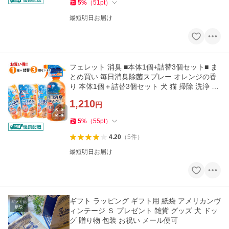
5
%
（
51
pt
）
最短明日お届け
フェレット 消臭 ■本体1個+詰替3個セット■ ま
とめ買い 毎日消臭除菌スプレー オレンジの香
り 本体1個＋詰替3個セット 犬 猫 掃除 洗浄 悪
臭 異臭 安心
1,210
円
5
%
（
55
pt
）
4.20
（
5
件
）
最短明日お届け
ギフト ラッピング ギフト用 紙袋 アメリカンヴ
ィンテージ Ｓ プレゼント 雑貨 グッズ 犬 ドッ
グ 贈り物 包装 お祝い メール便可