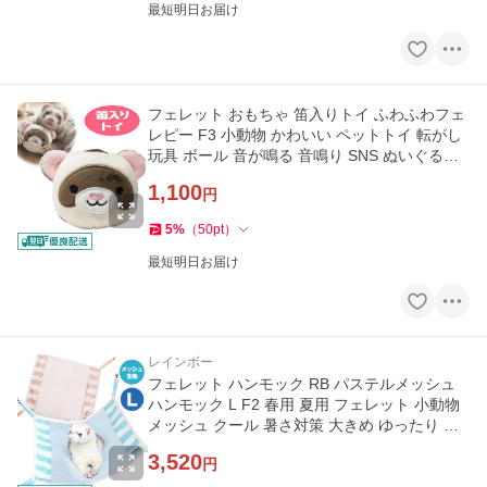
最短明日お届け
フェレット おもちゃ 笛入りトイ ふわふわフェ
レピー F3 小動物 かわいい ペットトイ 転がし
玩具 ボール 音が鳴る 音鳴り SNS ぬいぐるみ
インテリア
1,100
円
5
%
（
50
pt
）
最短明日お届け
レインボー
フェレット ハンモック RB パステルメッシュ
ハンモック L F2 春用 夏用 フェレット 小動物
メッシュ クール 暑さ対策 大きめ ゆったり 多
頭飼い メール便可
3,520
円