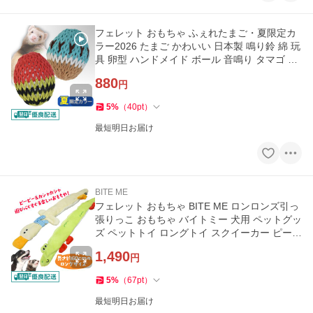
フェレット おもちゃ ふぇれたまご・夏限定カ
ラー2026 たまご かわいい 日本製 鳴り鈴 綿 玩
具 卵型 ハンドメイド ボール 音鳴り タマゴ SN
S 歯石予防 フェレ
880
円
5
%
（
40
pt
）
最短明日お届け
BITE ME
フェレット おもちゃ BITE ME ロンロンズ引っ
張りっこ おもちゃ バイトミー 犬用 ペットグッ
ズ ペットトイ ロングトイ スクイーカー ピーピ
ー カシャカシャ
1,490
円
5
%
（
67
pt
）
最短明日お届け