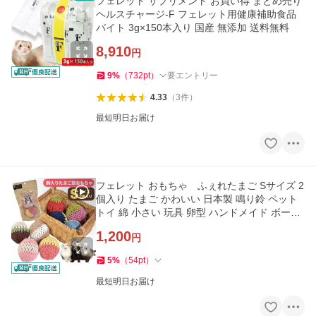
フェレット サプリメント お買い得 まとめ売り
ヘルスチャージ-F フェレット用健康補助食品
バイト 3g×150本入り 国産 無添加 送料無料
8,910
円
9
%
（
732
pt
）
要エントリー
4.33
（
3
件
）
最短明日お届け
フェレット おもちゃ ふぇれたまご Sサイズ 2
個入り たまご かわいい 日本製 鳴り鈴 ペット
トイ 綿 小さい 玩具 卵型 ハンドメイド ボール
音鳴り タマゴ SNS
1,200
円
5
%
（
54
pt
）
最短明日お届け