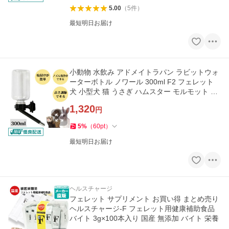
5.00
（
5
件
）
最短明日お届け
小動物 水飲み アドメイトラパン ラビットウォ
ーターボトル ノワール 300ml F2 フェレット
犬 小型犬 猫 うさぎ ハムスター モルモット 給
水ボトル 給水器
1,320
円
5
%
（
60
pt
）
最短明日お届け
ヘルスチャージ
フェレット サプリメント お買い得 まとめ売り
ヘルスチャージ-F フェレット用健康補助食品
バイト 3g×100本入り 国産 無添加 バイト 栄養