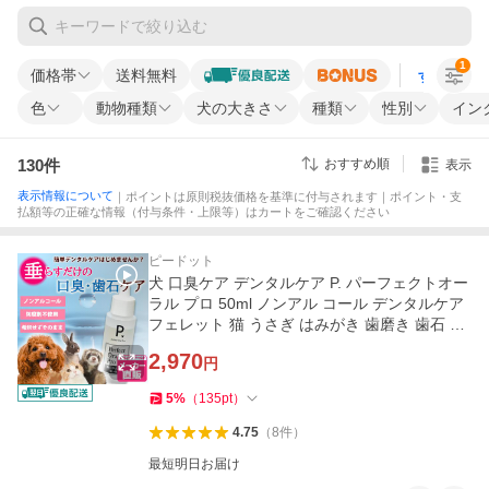
1
価格帯
送料無料
すべての条
色
動物種類
犬の大きさ
種類
性別
イン
130
件
おすすめ順
表示
表示情報について
｜ポイントは原則税抜価格を基準に付与されます｜ポイント・支
払額等の正確な情報（付与条件・上限等）はカートをご確認ください
ピードット
犬 口臭ケア デンタルケア P. パーフェクトオー
ラル プロ 50ml ノンアル コール デンタルケア
フェレット 猫 うさぎ はみがき 歯磨き 歯石 歯
周病 サプリ 簡単
2,970
円
5
%
（
135
pt
）
4.75
（
8
件
）
最短明日お届け