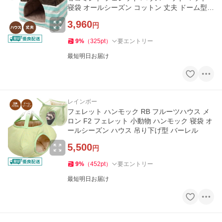
寝袋 オールシーズン コットン 丈夫 ドーム型
テントハウス
3,960
円
9
%
（
325
pt
）
要エントリー
最短明日お届け
レインボー
フェレット ハンモック RB フルーツハウス メ
ロン F2 フェレット 小動物 ハンモック 寝袋 オ
ールシーズン ハウス 吊り下げ型 バーレル
5,500
円
9
%
（
452
pt
）
要エントリー
最短明日お届け