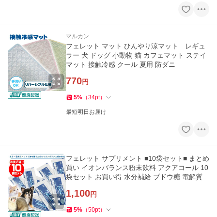
マルカン
フェレット マット ひんやり涼マット レギュ
ラー 犬 ドッグ 小動物 猫 カフェマット ステイ
マット 接触冷感 クール 夏用 防ダニ
770
円
5
%
（
34
pt
）
最短明日お届け
フェレット サプリメント ■10袋セット■ まとめ
買い イオンバランス粉末飲料 アクアコール 10
袋セット お買い得 水分補給 ブドウ糖 電解質
メール便可
1,100
円
5
%
（
50
pt
）