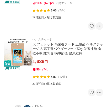
10
%
（
672
pt
）
要エントリー
5.00
（
7
件
）
本日翌日お届け非対応
ヘルスチャージ
犬 フェレット 高栄養フード 正規品 ヘルスチャ
ージ-S 高栄養パウダーフード50g 栄養補給 食
欲不振 離乳食 病中病後 健康維持
1,639
円
5
%
（
74
pt
）
4.83
（
12
件
）
本日翌日お届け非対応
A.P.D.C.