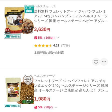
ヘルスチャージ
送料無料 フェレットフード ジャパンフェレミ
アム1.5kg ジャパンプレミアム ヘルスチャージ
シリーズ 国産 オールステージ ベビー アダルト
エサ タウリン
3,630
円
5
%
（
166
pt
）
4.62
（
77
件
）
本日翌日お届け非対応
ヘルスチャージ
フェレットフード ジャパンフェレミアム チキ
ン＆エッグ 240g ヘルスチャージシリーズ 純国
産 オールステージ 当店限定 高たんぱく タンパ
ク質 低脂肪
1,980
円
5
%
（
90
pt
）