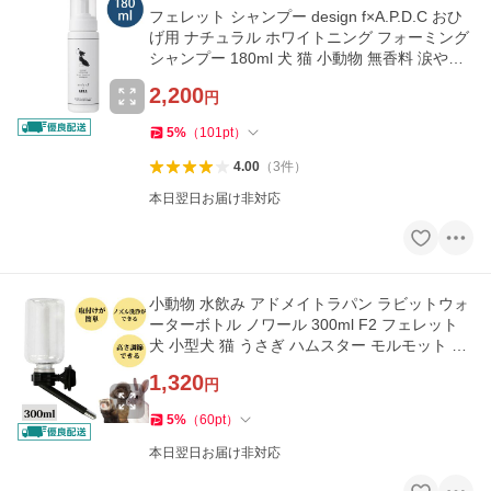
フェレット シャンプー design f×A.P.D.C おひ
げ用 ナチュラル ホワイトニング フォーミング
シャンプー 180ml 犬 猫 小動物 無香料 涙やけ
洗い流さない
2,200
円
5
%
（
101
pt
）
4.00
（
3
件
）
本日翌日お届け非対応
小動物 水飲み アドメイトラパン ラビットウォ
ーターボトル ノワール 300ml F2 フェレット
犬 小型犬 猫 うさぎ ハムスター モルモット 給
水ボトル 給水器
1,320
円
5
%
（
60
pt
）
本日翌日お届け非対応