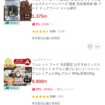
ヘルスチャージシリーズ 国産 完全無添加 猫 フ
ード ドッグフード メール便可
1,375
円
5
%
（
61
pt
）
4.55
（
11
件
）
本日翌日お届け非対応
ヘルスチャージ
フェレット フード 当店限定 おすすめミックス
フードセット A アルミ袋プレゼント! ジャパン
フェレミアム1.5Kg グルメ 900g 匠味240g
9,900
円
10
%
（
904
pt
）
要エントリー
5.00
（
3
件
）
本日翌日お届け非対応