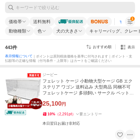
1
価格帯
送料無料
すべての条
動物種類
色
犬の大きさ
キャリーバッグ、クレー
443
件
おすすめ順
表示
表示情報について
｜ポイントは原則税抜価格を基準に付与されます｜ポイント・支
払額等の正確な情報（付与条件・上限等）はカートをご確認ください
ジービー
フェレット ケージ 小動物大型ケージ GB エク
ステリア ワゴン 送料込み 大型商品 同梱不可
フェレットケージ 多頭飼い サークル ペットケ
ージ ペットゲージ
25,100
円
10
%
（
2,291
pt
）
要エントリー
本日翌日お届け非対応