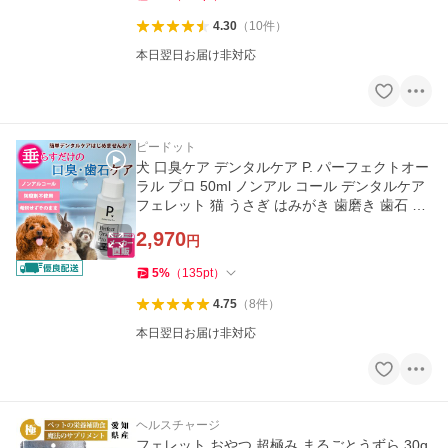
4.30
（
10
件
）
本日翌日お届け非対応
ピードット
犬 口臭ケア デンタルケア P. パーフェクトオー
ラル プロ 50ml ノンアル コール デンタルケア
フェレット 猫 うさぎ はみがき 歯磨き 歯石 歯
周病 サプリ 簡単
2,970
円
5
%
（
135
pt
）
4.75
（
8
件
）
本日翌日お届け非対応
ヘルスチャージ
フェレット おやつ 超極み まるごとうずら 30g