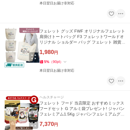
本日翌日お届け非対応
フェレット グッズ FWF オリジナルフェレット
肩掛けトートバッグ F3 フェレットワールドオ
リジナル ショルダー バッグ フェレット 雑貨
カバン かばん
1,980
円
5
%
（
90
pt
）
本日翌日お届け非対応
ヘルスチャージ
フェレット フード 当店限定 おすすめミックス
フードセット G アルミ袋プレゼント! ジャパン
フェレミアム1.5Kg ジャパンフェレミアムグル
メ300g 匠味240g
7,370
円