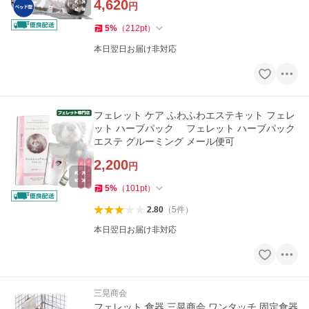
4,620
円
5
%
（
212
pt
）
本日翌日お届け非対応
フェレット ケア ふわふわエステキット フェレ
ット ハーブパック フェレット ハーブパック
エステ グルーミング メール便可
2,200
円
5
%
（
101
pt
）
2.80
（
5
件
）
本日翌日お届け非対応
三晃商会
フェレット 食器 三晃商会 ワンタッチ 固定食器