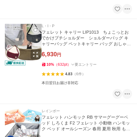
L・I・P
フェレット キャリー LIP1013 ちょこっとお
でかけプチショルダー ショルダーバッグ キ
ャリーバッグ ペットキャリー バッグ おしゃれ
小動物 おでかけ
6,930
円
10
%
（
632
pt
）
要エントリー
4.83
（
6
件
）
本日翌日お届け非対応
レインボー
フェレット ハンモック RB サマーグーグーベ
ッド しろくま F2 フェレット 小動物 ハンモッ
ク ベッド オールシーズン 春用 夏用 秋用 もぐ
れる ポケット