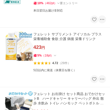
10
%
（
462
pt
）
要エントリー
本日翌日お届け非対応
フェレット サプリメント アイソカル プラス
栄養補助食 食欲 介護 病後 栄養ドリンク
423
円
5
%
（
18
pt
）
4.72
（
29
件
）
5日以内に発送（休業日を除く）
フェレット お出掛け セット商品 おでかけセッ
トB ハードキャリー キャリーバッグ 外出 散
歩 水飲み トイレ ハンモック ペットボトル 飲
料水 セット 小動物