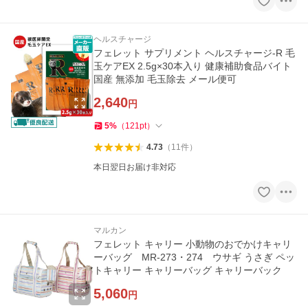
ヘルスチャージ
フェレット サプリメント ヘルスチャージ-R 毛
玉ケアEX 2.5g×30本入り 健康補助食品バイト
国産 無添加 毛玉除去 メール便可
2,640
円
5
%
（
121
pt
）
4.73
（
11
件
）
本日翌日お届け非対応
マルカン
フェレット キャリー 小動物のおでかけキャリ
ーバッグ MR-273・274 ウサギ うさぎ ペッ
トキャリー キャリーバッグ キャリーバック
5,060
円