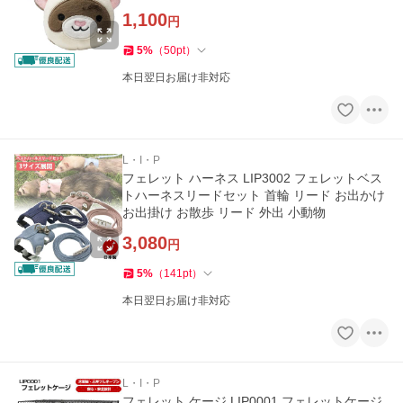
インテリア
1,100
円
5
%
（
50
pt
）
本日翌日お届け非対応
L・I・P
フェレット ハーネス LIP3002 フェレットベス
トハーネスリードセット 首輪 リード お出かけ
お出掛け お散歩 リード 外出 小動物
3,080
円
5
%
（
141
pt
）
本日翌日お届け非対応
L・I・P
フェレット ケージ LIP0001 フェレットケージ