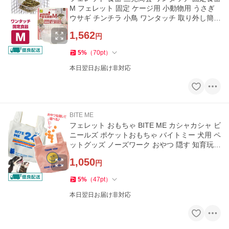
M フェレット 固定 ケージ用 小動物用 うさぎ
ウサギ チンチラ 小鳥 ワンタッチ 取り外し簡単
こぼれにくい
1,562
円
5
%
（
70
pt
）
本日翌日お届け非対応
BITE ME
フェレット おもちゃ BITE ME カシャカシャ ビ
ニールズ ポケットおもちゃ バイトミー 犬用 ペ
ットグッズ ノーズワーク おやつ 隠す 知育玩具
メール便可
1,050
円
5
%
（
47
pt
）
本日翌日お届け非対応