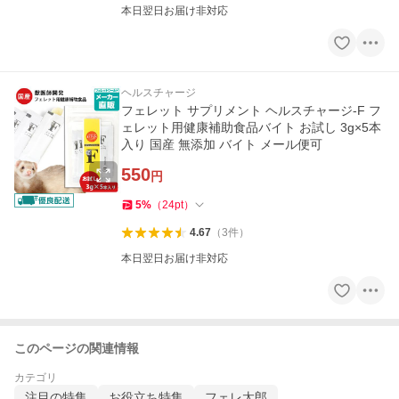
本日翌日お届け非対応
ヘルスチャージ
フェレット サプリメント ヘルスチャージ-F フ
ェレット用健康補助食品バイト お試し 3g×5本
入り 国産 無添加 バイト メール便可
550
円
5
%
（
24
pt
）
4.67
（
3
件
）
本日翌日お届け非対応
このページの関連情報
カテゴリ
注目の特集
お役立ち特集
フェレ太郎