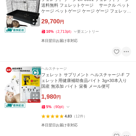
送料無料 フェレットケージ サークル ペット
ケージ ペットゲージ ケージ ゲージ フェレット
用ケージ 大型扉
29,700
円
10
%
（
2,713
pt
）
要エントリー
本日翌日お届け非対応
ヘルスチャージ
フェレット サプリメント ヘルスチャージ-F フ
ェレット用健康補助食品バイト 3g×30本入り
国産 無添加 バイト 栄養 メール便可
1,980
円
5
%
（
90
pt
）
4.83
（
12
件
）
本日翌日お届け非対応