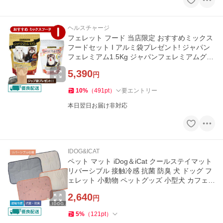
ヘルスチャージ
フェレット フード 当店限定 おすすめミックス
フードセット I アルミ袋プレゼント! ジャパン
フェレミアム1.5Kg ジャパンフェレミアムグル
メ 300g
5,390
円
10
%
（
491
pt
）
要エントリー
本日翌日お届け非対応
IDOG&ICAT
ペット マット iDog＆iCat クールステイマット
リバーシブル 接触冷感 抗菌 防臭 犬 ドッグ フ
ェレット 小動物 ペットグッズ 小型犬 カフェマ
ット ステイマット
2,640
円
5
%
（
121
pt
）