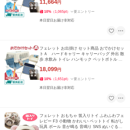
11,664
円
10
%
（
1,065
pt
）
要エントリー
本日翌日お届け非対応
フェレット お出掛け セット商品 おでかけセッ
トＡ ハードキャリー キャリーバッグ 外出 散
歩 水飲み トイレ ハンモック ペットボトル 飲
料水 セット 小動物
18,099
円
10
%
（
1,651
pt
）
要エントリー
本日翌日お届け非対応
フェレット おもちゃ 笛入りトイ ふわふわフェ
レピー F3 小動物 かわいい ペットトイ 転がし
玩具 ボール 音が鳴る 音鳴り SNS ぬいぐるみ