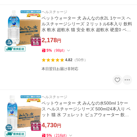
ヘルスチャージ
ペットウォーター 犬 みんなの水2L 1ケース ヘ
ルスチャージシリーズ ２リットル6本入り 飲料
水 軟水 超軟水 猫 安全 軟水 超軟水 硬度0 ペッ
トの飲料水
2,178
円
5
%
（
98
pt
）
4.82
（
50
件
）
本日翌日お届け非対応
ヘルスチャージ
ペットウォーター 犬 みんなの水500ml 1ケー
ス ヘルスチャージシリーズ 500ml24本入り ペ
ット 猫 水 フェレット ピュアウォーター 飲料
水 安全 軟水 超軟水
4,730
円
5
%
（
216
pt
）