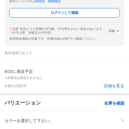
獲得のうち4.5%は
利用先・期間限定
ログインして確認
ご注意
表示よりも実際の付与数・付与率が少ない場合があります
詳細
（付与上限、未確定の付与等）
原則税抜価格が対象です。特典詳細は内訳でご確認ください。
条件達成でおトク
8/10に発送予定
※休業日は発送されません。
詳細を見る
お届け日指定可
バリエーション
在庫を確認
カラーを選択して下さい。