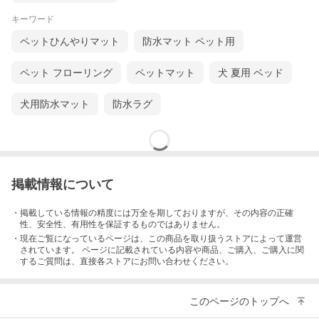
心して使えるやさしい肌触りが特長です。
表面はサラッとした生地で抜け毛が付きにくく、換毛期でもお手
キーワード
入れ簡単なペット用マットとして人気です。
抗菌・防臭加工が施されているため、気になるニオイや清潔面に
ペットひんやりマット
防水マット ペット用
も配慮したクールマットです。
さらにリバーシブル仕様で、夏は接触冷感面、普段は可愛い刺繍
面と使い分けでき、室内はもちろんカートやキャリー用のマット
ペット フローリング
ペットマット
犬 夏用 ベッド
としても活躍します。
犬用防水マット
防水ラグ
掲載情報について
・掲載している情報の精度には万全を期しておりますが、その内容の正確
性、安全性、有用性を保証するものではありません。
・現在ご覧になっているページは、この
商品
を取り扱うストアによって運営
されています。 ページに記載されている内容
や商品、ご購入
、ご購入に関
するご質問は、直接各ストアにお問い合わせください。
このページのトップへ