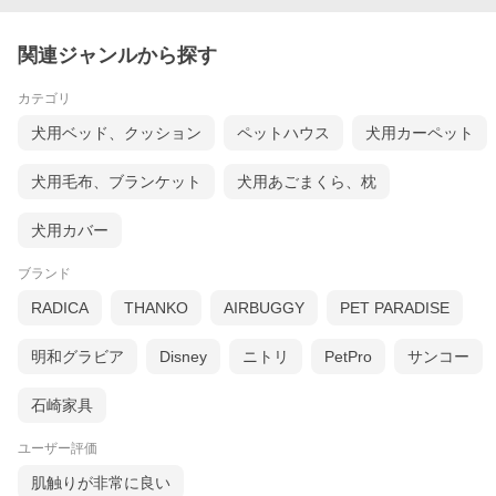
関連ジャンルから探す
カテゴリ
犬用ベッド、クッション
ペットハウス
犬用カーペット
犬用毛布、ブランケット
犬用あごまくら、枕
犬用カバー
ブランド
RADICA
THANKO
AIRBUGGY
PET PARADISE
明和グラビア
Disney
ニトリ
PetPro
サンコー
商品紹介
ペットの暑さ対策にぴったりな「iDog&iCat クールステイマット
リバーシブル 接触冷感 抗菌 防臭」は、乗るだけでひんやり気持
石崎家具
ちいい接触冷感素材を使用したペット用クールマットです。
約5mmのしっかりしたウレタンシートがペットの体にやさしくフ
ィットし、快適な寝心地とリラックスできる休憩スペースを提供
ユーザー評価
します。
ひんやり感はありつつも冷えすぎにくい設計で、敏感な犬にも安
肌触りが非常に良い