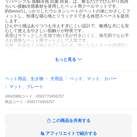
リバーシブル 接触冷感 抗菌 防臭」は、乗るだけでひんやり気持
ちいい接触冷感素材を使用したペット用クールマットです。
約5mmのしっかりしたウレタンシートがペットの体にやさしくフ
ィットし、快適な寝心地とリラックスできる休憩スペースを提供
します。
ひんやり感はありつつも冷えすぎにくい設計で、敏感な犬にも安
心して使えるやさしい肌触りが特長です。
表面はサラッとした生地で抜け毛が付きにくく、換毛期でもお手
入れ簡単なペット用マットとして人気です。
抗菌・防臭加工が施されているため、気になるニオイや清潔面に
も配慮したクールマットです。
さらにリバーシブル仕様で、夏は接触冷感面、普段は可愛い刺繍
もっと見る
面と使い分けでき、室内はもちろんカートやキャリー用のマット
としても活躍します。
■サイズ
ペット用品、生き物
犬用品
ベッド、マット、カバー
(約)横60cm×縦40cm×厚さ1.5cm
マット、プレート
■素材
表面：（刺繍生地）：ポリエステル97％、スパン3％
JAN/ISBNコード：
4582770456257
裏面：（グレーひんやり生地）：ナイロン100％
商品
コード：
4582770456257
中材：ウレタンシート、綿シート
この商品を共有する
アフィリエイトで紹介する