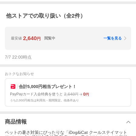
他ストアでの取り扱い（全
2
件）
2,640
最安値
閲覧中
一覧を見る
円
7/7 22:00
時点
おトクなお知らせ
合計5,000円相当プレゼント！
2,640
0
PayPayカード入会特典を使うと
円
円
うち2,000円相当は利用先・期間限定。他条件あり
商品情報
ペットの暑さ対策にぴったりな「iDog&iCat クールステイマット