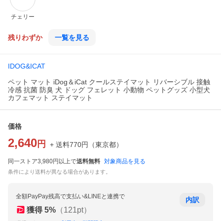
チェリー
残りわずか
一覧を見る
IDOG&ICAT
ペット マット iDog＆iCat クールステイマット リバーシブル 接触
冷感 抗菌 防臭 犬 ドッグ フェレット 小動物 ペットグッズ 小型犬
カフェマット ステイマット
価格
2,640
円
+ 送料
770
円
（
東京都
）
同一ストア3,980円以上で
送料無料
対象商品を見る
条件により送料が異なる場合があります。
全額PayPay残高で支払い&LINEと連携で
内訳
獲得
5
%
（
121
pt）