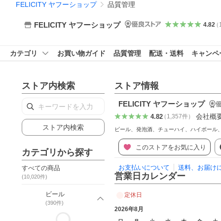
FELICITY ヤフーショップ
品質管理
FELICITY ヤフーショップ
4.82
（
カテゴリ
お買い物ガイド
品質管理
配送・送料
キャンペ
ストア内検索
ストア情報
FELICITY ヤフーショップ
会社概
4.82
（
1,357
件
）
ストア内検索
ビール、発泡酒、チューハイ、ハイボール
このストアをお気に入り
カテゴリから探す
お支払いについて
送料、お届け
すべての商品
営業日カレンダー
(
10,020
件)
ビール
定休日
(
390
件)
2026年8月