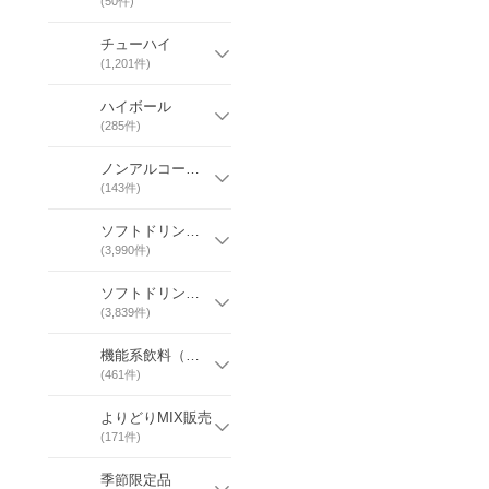
(
50
件)
チューハイ
(
1,201
件)
ハイボール
(
285
件)
ノンアルコール系チューハイ
(
143
件)
ソフトドリンク メーカー別
(
3,990
件)
ソフトドリンク カテゴリ別
(
3,839
件)
機能系飲料（トクホ/機能性）
(
461
件)
よりどりMIX販売
(
171
件)
季節限定品