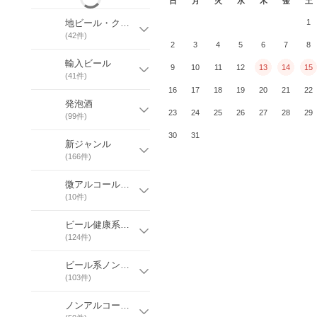
日
月
火
水
木
金
土
地ビール・クラフトビール
1
(
42
件)
2
3
4
5
6
7
8
輸入ビール
9
10
11
12
13
14
15
(
41
件)
16
17
18
19
20
21
22
発泡酒
23
24
25
26
27
28
29
(
99
件)
30
31
新ジャンル
(
166
件)
微アルコール飲料
(
10
件)
ビール健康系（トクホ/機能性/糖質OFF）
(
124
件)
ビール系ノンアルコール
(
103
件)
ノンアルコールビール健康系