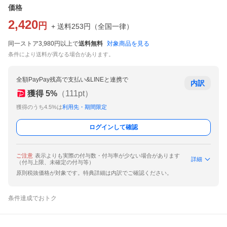
価格
2,420
円
+ 送料
253
円
（
全国一律
）
同一ストア3,980円以上で
送料無料
対象商品を見る
条件により送料が異なる場合があります。
全額PayPay残高で支払い&LINEと連携で
内訳
獲得
5
%
（
111
pt）
獲得のうち4.5%は
利用先・期間限定
ログインして確認
ご注意
表示よりも実際の付与数・付与率が少ない場合があります
詳細
（付与上限、未確定の付与等）
原則税抜価格が対象です。特典詳細は内訳でご確認ください。
条件達成でおトク