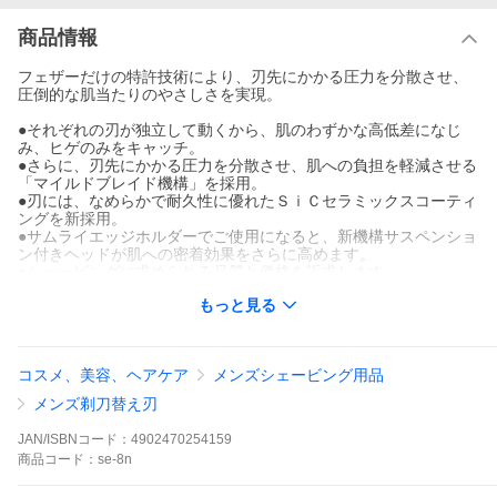
商品情報
フェザーだけの特許技術により、刃先にかかる圧力を分散させ、
圧倒的な肌当たりのやさしさを実現。
●それぞれの刃が独立して動くから、肌のわずかな高低差になじ
み、ヒゲのみをキャッチ。
●さらに、刃先にかかる圧力を分散させ、肌への負担を軽減させる
「マイルドブレイド機構」を採用。
●刃には、なめらかで耐久性に優れたＳｉＣセラミックスコーティ
ングを新採用。
●サムライエッジホルダーでご使用になると、新機構サスペンショ
ン付きヘッドが肌への密着効果をさらに高めます。
●シェービングに求められる品質と価格を訴求します。
●現在市販されているフェザーのカートリッジ替刃式ホルダーな
もっと見る
ら、全て装着可能なエフシステムを採用しています。（Ｆ２、Ｍ
Ｒ３ネオ、サムライエッジ）
コスメ、美容、ヘアケア
メンズシェービング用品
メンズ剃刀替え刃
JAN/ISBNコード：
4902470254159
商品
コード：
se-8n