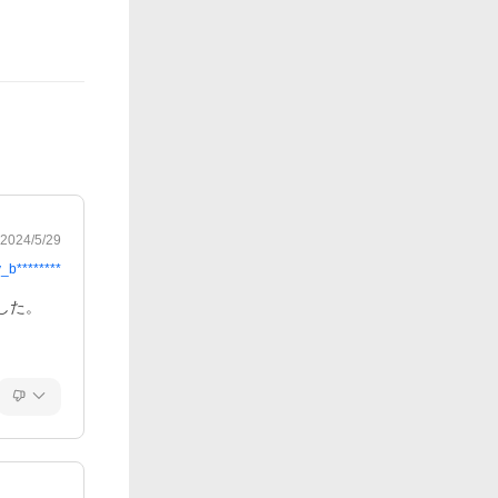
2024/5/29
y_b********
た。
