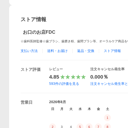
ストア情報
お口のお店FDC
☆歯科医師監修☆歯ブラシ、歯磨き粉、歯間ブラシ等、オーラルケア商品を
支払い方法
送料・お届け
返品・交換
ストア情報
ストア評価
レビュー
注文キャンセル発生率
4.85
0.000％
593
件の評価を見る
注文キャンセル発生率
営業日
2026年8月
日
月
火
水
木
金
土
1
2
3
4
5
6
7
8