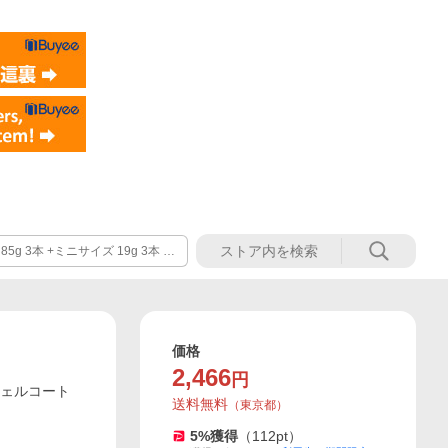
g 3本 +ミニサイズ 19g 3本 LI
価格
2,466
円
+ジェルコート
送料無料
（
東京都
）
5
%獲得
（
112
pt）