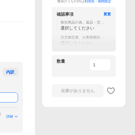
獲得のうち4.5%は
利用先・期間限定
確認事項
変更
衛生商品の為、返品・交換
不可
選択してください
注文確定後、お客様都合の
変更・キャンセル不可
選択してください
数量
内訳
在庫がありません
付
詳細