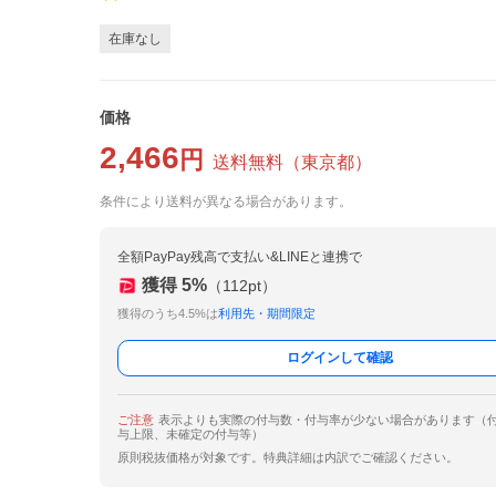
在庫なし
価格
2,466
円
送料無料
（
東京都
）
条件により送料が異なる場合があります。
全額PayPay残高で支払い&LINEと連携で
獲得
5
%
（
112
pt）
獲得のうち4.5%は
利用先・期間限定
ログインして確認
ご注意
表示よりも実際の付与数・付与率が少ない場合があります（
与上限、未確定の付与等）
原則税抜価格が対象です。特典詳細は内訳でご確認ください。