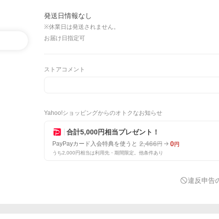
発送日情報なし
※休業日は発送されません。
お届け日指定可
ストアコメント
Yahoo!ショッピングからのオトクなお知らせ
合計5,000円相当プレゼント！
2,466
0
PayPayカード入会特典を使うと
円
円
うち2,000円相当は利用先・期間限定。他条件あり
違反申告