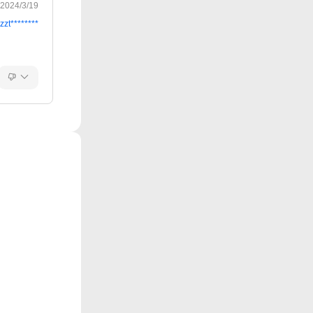
2024/3/19
zzt********