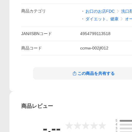
商品
カテゴリ
お口のお店FDC
洗口
ダイエット、健康
オ
JAN/ISBNコード
4954799113518
商品
コード
ccmw-002jf012
この商品を共有する
商品
レビュー
5
-.--
4
3