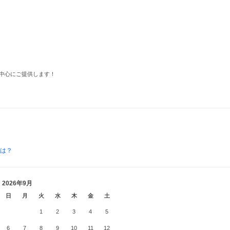
中心にご提供します！
とは？
2026年9月
日
月
火
水
木
金
土
1
2
3
4
5
6
7
8
9
10
11
12