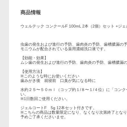
商品情報
ウェルテック コンクールF 100mL 2本（2個）セット +ジ
虫歯の発生および進行の予防、歯肉炎の予防、歯槽膿漏の
モニウムが配合されている薬用濃縮洗口液です。
【効能・効果】
ムシ歯の発生および進行の予防、歯肉炎の予防、歯槽膿漏
【使用方法】
※このような時にお使いください
歯みがき後 就寝前 口臭が気になる時に
水約２５〜５０ｍｌ（コップ約１/８〜１/４位）に「コン
い。
※1日数回ご使用ください。
ジェルコートF 5g 12本セット付きです。
※こちらの商品は数量限定になり、なくなり次第終了とな
予めご了承くださいませ。