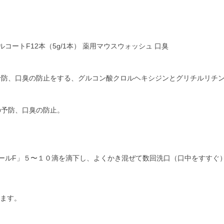
ェルコートF12本（5g/1本） 薬用マウスウォッシュ 口臭
予防、口臭の防止をする、グルコン酸クロルヘキシジンとグリチルリチ
の予防、口臭の防止。
クールF」５〜１０滴を滴下し、よくかき混ぜて数回洗口（口中をすすぐ
ります。