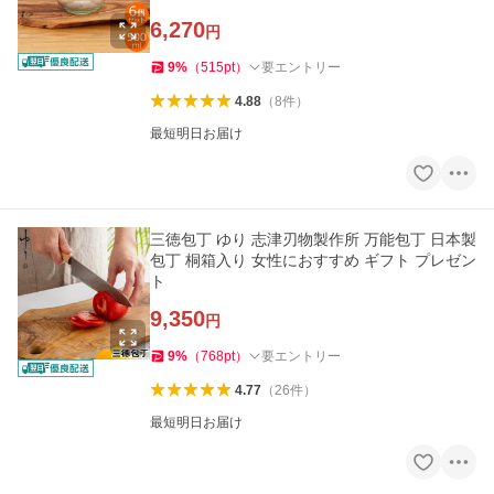
6,270
円
9
%
（
515
pt
）
要エントリー
4.88
（
8
件
）
最短明日お届け
三徳包丁 ゆり 志津刃物製作所 万能包丁 日本製
包丁 桐箱入り 女性におすすめ ギフト プレゼン
ト
9,350
円
9
%
（
768
pt
）
要エントリー
4.77
（
26
件
）
最短明日お届け