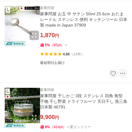
家事問屋
家事問屋 お玉 中 サテン 50ml 25.6cm おたま
レードル ステンレス 便利 キッチンツール 日本
製 made in Japan 37909
1,870
円
5
%
（
85
pt
）
4.86
（
14
件
）
最短明日お届け
家事問屋
家事問屋 干しかご 3段 ステンレス 四角 角型
干物 干し野菜 ドライフルーツ 天日干し 燕三条
日本製 46791
9,900
円
9
%
（
814
pt
）
要エントリー