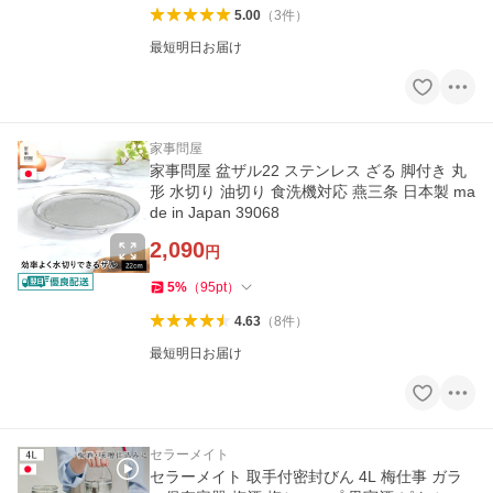
5.00
（
3
件
）
最短明日お届け
家事問屋
家事問屋 盆ザル22 ステンレス ざる 脚付き 丸
形 水切り 油切り 食洗機対応 燕三条 日本製 ma
de in Japan 39068
2,090
円
5
%
（
95
pt
）
4.63
（
8
件
）
最短明日お届け
セラーメイト
セラーメイト 取手付密封びん 4L 梅仕事 ガラ