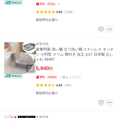
5
%
（
65
pt
）
4.85
（
13
件
）
最短明日お届け
家事問屋
家事問屋 洗い桶 立つ洗い桶 ステンレス キッチ
ン 小判型 スリム 脚付き 自立 おけ 日本製 おし
ゃれ 36497
5,940
円
9
%
（
488
pt
）
要エントリー
4.60
（
5
件
）
最短明日お届け
家事問屋