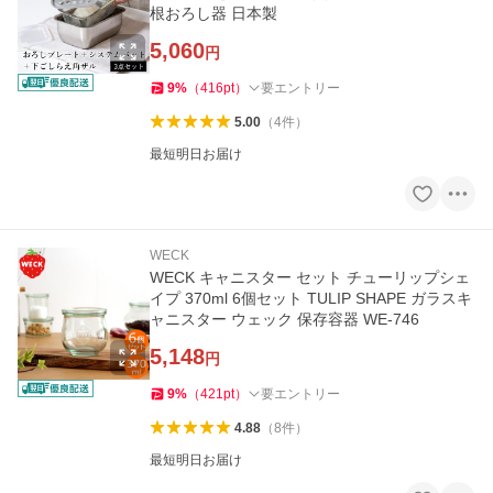
根おろし器 日本製
5,060
円
9
%
（
416
pt
）
要エントリー
5.00
（
4
件
）
最短明日お届け
WECK
WECK キャニスター セット チューリップシェ
イプ 370ml 6個セット TULIP SHAPE ガラスキ
ャニスター ウェック 保存容器 WE-746
5,148
円
9
%
（
421
pt
）
要エントリー
4.88
（
8
件
）
最短明日お届け