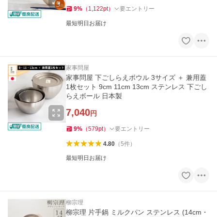
9
%
（
1,122
pt
）
要エントリー
最短明日お届け
家事問屋
家事問屋 下ごしらえボウル 3サイズ ＋ 兼用蓋
1枚セット 9cm 11cm 13cm ステンレス 下ごし
らえボール 日本製
7,040
円
9
%
（
579
pt
）
要エントリー
4.80
（
5
件
）
最短明日お届け
柳宗理
柳宗理 片手鍋 ミルクパン ステンレス (14cm・