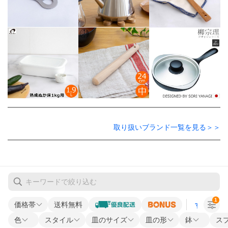
取り扱いブランド一覧を見る＞＞
1
価格帯
送料無料
すべての条
色
スタイル
皿のサイズ
皿の形
鉢
ス