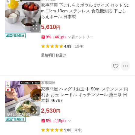
家事問屋 下ごしらえボウル 3サイズ セット 9c
m 11cm 13cm ステンレス 食洗機対応 下ごし
らえボール 日本製
5,610
円
9
%
（
461
pt
）
要エントリー
4.89
（
19
件
）
最短明日お届け
家事問屋
家事問屋 ハマグリお玉 中 50ml ステンレス 両
利き お玉 レードル キッチンツール 燕三条 日
本製 46787
2,530
円
5
%
（
115
pt
）
5.00
（
4
件
）