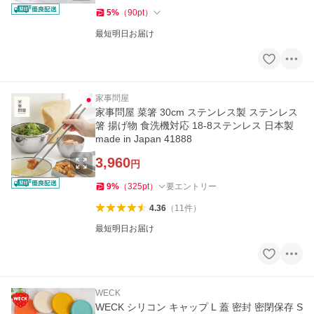
5
%
（
90
pt
）
最短明日お届け
家事問屋
家事問屋 菜箸 30cm ステンレス製 ステンレス
箸 揚げ物 食洗機対応 18-8ステンレス 日本製
made in Japan 41888
3,960
円
9
%
（
325
pt
）
要エントリー
4.36
（
11
件
）
最短明日お届け
WECK
WECK シリコン キャップ L 蓋 密封 密閉保存 S