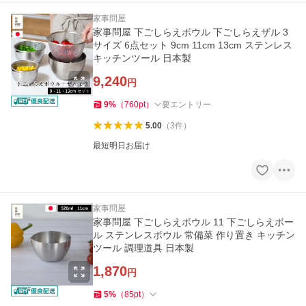
家事問屋
家事問屋 下ごしらえボウル 下ごしらえザル 3
サイズ 6点セット 9cm 11cm 13cm ステンレス
キッチンツール 日本製
9,240
円
9
%
（
760
pt
）
要エントリー
5.00
（
3
件
）
最短明日お届け
家事問屋
家事問屋 下ごしらえボウル 11 下ごしらえボー
ル ステンレスボウル 常備菜 作り置き キッチン
ツール 調理道具 日本製
1,870
円
5
%
（
85
pt
）