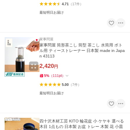
4.71
（
17
件
）
最短明日お届け
家事問屋
家事問屋 筒形茶こし 筒型 茶こし 水筒用 ボト
ル用 ティーストレーナー 日本製 made in Japa
n 43113
2,420
円
5
%
（
111
pt
）
5.00
（
7
件
）
最短明日お届け
四十沢木材工芸 KITO 輪花盆 小 ケヤキ 選べる
木目 1点もの 日本製 お盆 トレー 木製 花 小皿