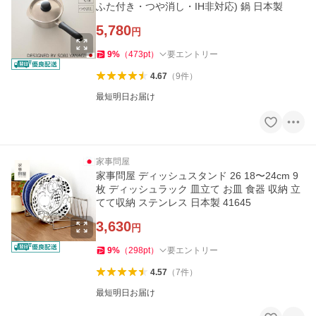
ふた付き・つや消し・IH非対応) 鍋 日本製
5,780
円
9
%
（
473
pt
）
要エントリー
4.67
（
9
件
）
最短明日お届け
家事問屋
家事問屋 ディッシュスタンド 26 18〜24cm 9
枚 ディッシュラック 皿立て お皿 食器 収納 立
てて収納 ステンレス 日本製 41645
3,630
円
9
%
（
298
pt
）
要エントリー
4.57
（
7
件
）
最短明日お届け