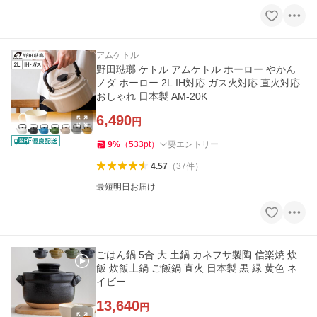
アムケトル
野田琺瑯 ケトル アムケトル ホーロー やかん
ノダ ホーロー 2L IH対応 ガス火対応 直火対応
おしゃれ 日本製 AM-20K
6,490
円
9
%
（
533
pt
）
要エントリー
4.57
（
37
件
）
最短明日お届け
ごはん鍋 5合 大 土鍋 カネフサ製陶 信楽焼 炊
飯 炊飯土鍋 ご飯鍋 直火 日本製 黒 緑 黄色 ネ
イビー
13,640
円