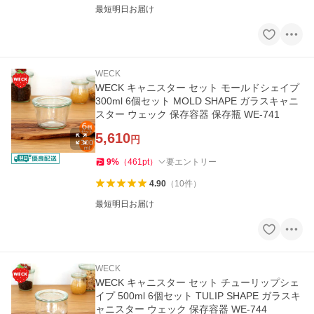
最短明日お届け
WECK
WECK キャニスター セット モールドシェイプ
300ml 6個セット MOLD SHAPE ガラスキャニ
スター ウェック 保存容器 保存瓶 WE-741
5,610
円
9
%
（
461
pt
）
要エントリー
4.90
（
10
件
）
最短明日お届け
WECK
WECK キャニスター セット チューリップシェ
イプ 500ml 6個セット TULIP SHAPE ガラスキ
ャニスター ウェック 保存容器 WE-744