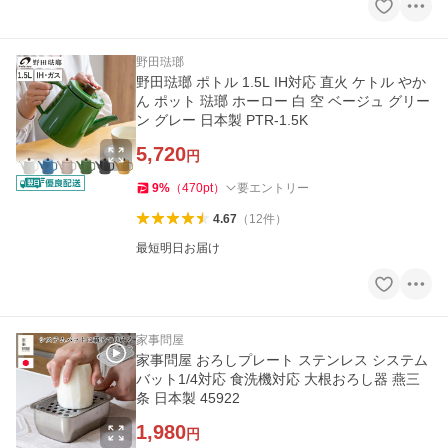
野田琺瑯
野田琺瑯 ポトル 1.5L IH対応 直火 ケトル やか
ん ポット 琺瑯 ホーロー 白 空 ベージュ グリー
ン グレー 日本製 PTR-1.5K
5,720
円
9
%
（
470
pt
）
要エントリー
4.67
（
12
件
）
最短明日お届け
家事問屋
家事問屋 おろしプレート ステンレス システム
バット1/4対応 食洗機対応 大根おろし器 燕三
条 日本製 45922
1,980
円