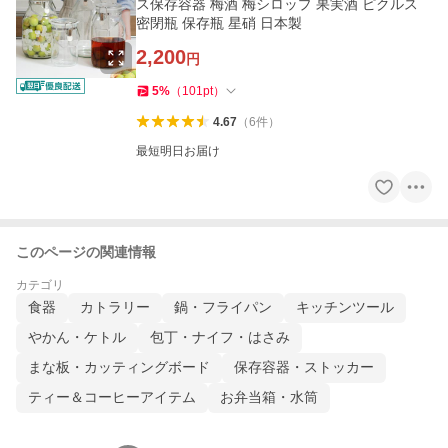
ス保存容器 梅酒 梅シロップ 果実酒 ピクルス
密閉瓶 保存瓶 星硝 日本製
2,200
円
5
%
（
101
pt
）
4.67
（
6
件
）
最短明日お届け
このページの関連情報
カテゴリ
食器
カトラリー
鍋・フライパン
キッチンツール
やかん・ケトル
包丁・ナイフ・はさみ
まな板・カッティングボード
保存容器・ストッカー
ティー＆コーヒーアイテム
お弁当箱・水筒