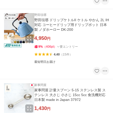
野田琺瑯
野田琺瑯 ドリップケトルII ケトル やかん 2L IH
対応 コーヒードリップ用ドリップポット 日本
製 ノダホーロー DK-200
4,950
円
9
%
（
406
pt
）
要エントリー
4.40
（
15
件
）
最短明日お届け
家事問屋
家事問屋 計量スプーン 5-15 ステンレス製 ス
テンレス 大さじ 小さじ 15cc 5cc 食洗機対応
日本製 made in Japan 37972
1,430
円