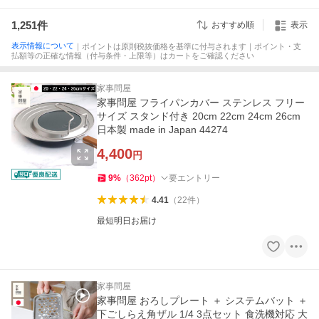
1,251
件
おすすめ順
表示
表示情報について
｜ポイントは原則税抜価格を基準に付与されます｜ポイント・支
払額等の正確な情報（付与条件・上限等）はカートをご確認ください
家事問屋
家事問屋 フライパンカバー ステンレス フリー
サイズ スタンド付き 20cm 22cm 24cm 26cm
日本製 made in Japan 44274
4,400
円
9
%
（
362
pt
）
要エントリー
4.41
（
22
件
）
最短明日お届け
家事問屋
家事問屋 おろしプレート ＋ システムバット ＋
下ごしらえ角ザル 1/4 3点セット 食洗機対応 大