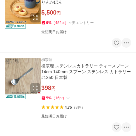
りんかぼん
5,500
円
9
%
（
452
pt
）
要エントリー
最短明日お届け
柳宗理
柳宗理 ステンレスカトラリー ティースプーン
14cm 140mm スプーン ステンレス カトラリー
#1250 日本製
398
円
5
%
（
16
pt
）
4.75
（
8
件
）
最短明日お届け