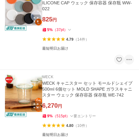
ILICONE CAP ウェック 保存容器 保存瓶 WW-
022
825
円
5
%
（
37
pt
）
4.79
（
14
件
）
最短明日お届け
WECK
WECK キャニスター セット モールドシェイプ
500ml 6個セット MOLD SHAPE ガラスキャニ
スター ウェック 保存容器 保存瓶 WE-742
6,270
円
9
%
（
515
pt
）
要エントリー
4.80
（
10
件
）
最短明日お届け