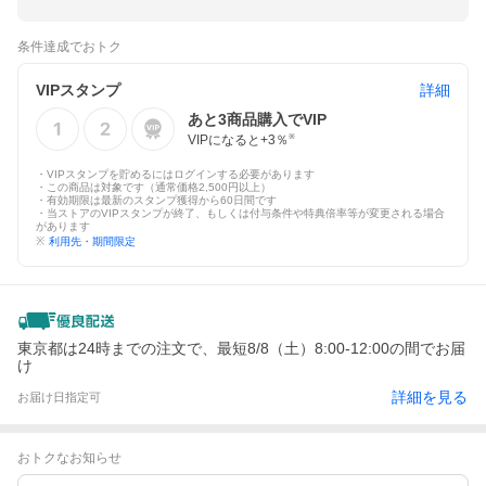
条件達成でおトク
VIPスタンプ
詳細
あと
3
商品購入でVIP
VIPになると+
3
％
※
・VIPスタンプを貯めるにはログインする必要があります
・この商品は対象です（通常価格2,500円以上）
・有効期限は最新のスタンプ獲得から60日間です
・当ストアのVIPスタンプが終了、もしくは付与条件や特典倍率等が変更される場合
があります
※
利用先・期間限定
東京都は24時までの注文で、最短8/8（土）8:00-12:00の間でお届
け
詳細を見る
お届け日指定可
おトクなお知らせ