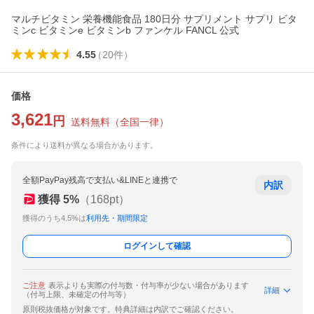
マルチビタミン 栄養機能食品 180日分 サプリメント サプリ ビタ
ミンc ビタミンe ビタミンb ファンケル FANCL 公式
4.55
（
20
件
）
価格
3,621
円
送料無料
（
全国一律
）
条件により送料が異なる場合があります。
全額PayPay残高で支払い&LINEと連携で
内訳
獲得
5
%
（
168
pt）
獲得のうち4.5%は
利用先・期間限定
ログインして確認
ご注意
表示よりも実際の付与数・付与率が少ない場合があります
詳細
（付与上限、未確定の付与等）
原則税抜価格が対象です。特典詳細は内訳でご確認ください。