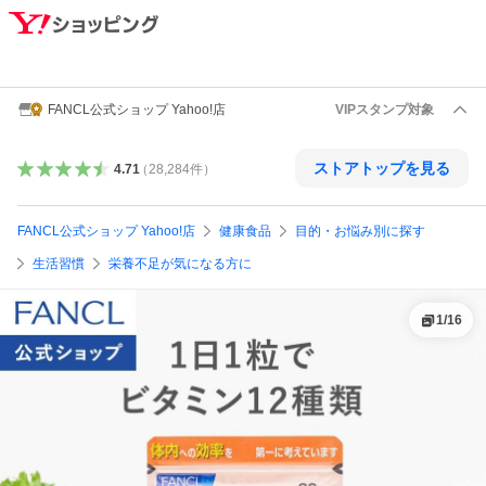
FANCL公式ショップ Yahoo!店
VIPスタンプ対象
ストアトップを見る
4.71
（
28,284
件
）
FANCL公式ショップ Yahoo!店
健康食品
目的・お悩み別に探す
生活習慣
栄養不足が気になる方に
1
/
16