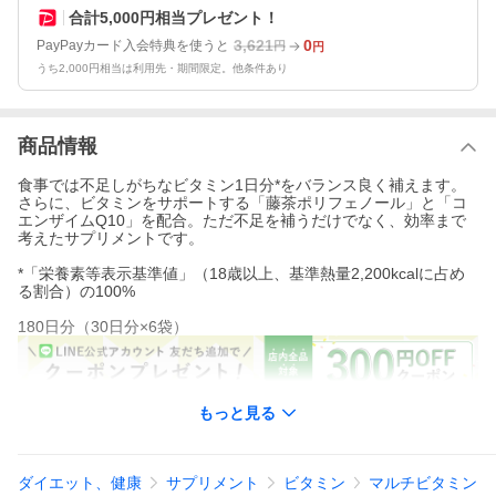
合計5,000円相当プレゼント！
3,621
0
PayPayカード入会特典を使うと
円
円
うち2,000円相当は利用先・期間限定。他条件あり
商品情報
食事では不足しがちなビタミン1日分*をバランス良く補えます。
さらに、ビタミンをサポートする「藤茶ポリフェノール」と「コ
エンザイムQ10」を配合。ただ不足を補うだけでなく、効率まで
考えたサプリメントです。
*「栄養素等表示基準値」（18歳以上、基準熱量2,200kcalに占め
る割合）の100%
180日分（30日分×6袋）
もっと見る
※2026年9月16日（水）から、健康食品の一部商品に関して価格
改定を行います。
詳しくはこちら
ダイエット、健康
サプリメント
ビタミン
マルチビタミン