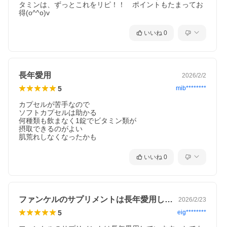
タミンは、ずっとこれをリピ！！　ポイントもたまってお
得(o^^o)v
いいね
0
長年愛用
2026/2/2
5
mib********
カプセルが苦手なので

ソフトカプセルは助かる

何種類も飲まなく1錠でビタミン類が

摂取できるのがよい

肌荒れしなくなったかも
いいね
0
ファンケルのサプリメントは長年愛用して…
2026/2/23
5
eig********